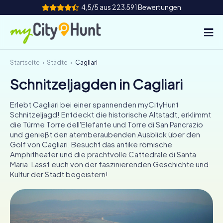
4,5/5 aus 223.591 Bewertungen
Startseite
Städte
Cagliari
So funktioniert's
Schnitzeljagden in Cagliari
Städte
Erlebt Cagliari bei einer spannenden myCityHunt
Touren
Schnitzeljagd! Entdeckt die historische Altstadt, erklimmt
die Türme Torre dell'Elefante und Torre di San Pancrazio
und genießt den atemberaubenden Ausblick über den
Teamevent
Golf von Cagliari. Besucht das antike römische
Amphitheater und die prachtvolle Cattedrale di Santa
Tickets
Maria. Lasst euch von der faszinierenden Geschichte und
Kultur der Stadt begeistern!
INT
AT
CH
DE
ES
FR
UK
IE
IT
NL