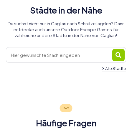
Städte in der Nähe
Du suchst nicht nur in Cagliari nach Schnitzeljagden? Dann
entdecke auch unsere Outdoor Escape Games für
zahlreiche andere Städte in der Nähe von Cagliari!
Alle Städte
Quartu
Selargius
Sant'Elena
Iglesias
Carbonia
Oristano
Nuoro
4 Touren
4 Touren
4 Touren
Alghero
Sassari
4 Touren
4 Touren
4 Touren
verfügbar
verfügbar
verfügbar
4 Touren
5 Touren
verfügbar
verfügbar
verfügbar
4,7
verfügbar
verfügbar
4,4
4,6
Häufige Fragen