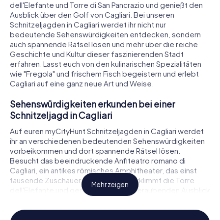
dell'Elefante und Torre di San Pancrazio und genießt den
Ausblick über den Golf von Cagliari. Bei unseren
Schnitzeljagden in Cagliari werdet ihr nicht nur
bedeutende Sehenswürdigkeiten entdecken, sondern
auch spannende Rätsel lösen und mehr über die reiche
Geschichte und Kultur dieser faszinierenden Stadt
erfahren. Lasst euch von den kulinarischen Spezialitäten
wie "Fregola" und frischem Fisch begeistern und erlebt
Cagliari auf eine ganz neue Art und Weise.
Sehenswürdigkeiten erkunden bei einer
Schnitzeljagd in Cagliari
Auf euren myCityHunt Schnitzeljagden in Cagliari werdet
ihr an verschiedenen bedeutenden Sehenswürdigkeiten
vorbeikommen und dort spannende Rätsel lösen.
Besucht das beeindruckende Anfiteatro romano di
Cagliari, ein antikes römisches Amphitheater, das einst
tausende Zuschauer beherbergte. Erklimmt die Torre
Mehr zeigen
dell'Elefante und genießt den atemberaubenden Ausblick
über die Stadt und den Golf von Cagliari. Ein weiteres
Highlight ist die Cattedrale di Santa Maria, eine prächtige
Kathedrale im Herzen der Altstadt. Jede Station eurer