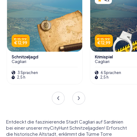
€ 15,99
€ 15,99
€ 12,99
€ 12,99
Schnitzeljagd
Krimispiel
Cagliari
Cagliari
3 Sprachen
6 Sprachen
2,5 h
2,5 h
Entdeckt die faszinierende Stadt Cagliari auf Sardinien
bei einer unserer myCityHunt Schnitzeljagden! Erforscht
die historische Altstadt, erklimmt die Türme Torre