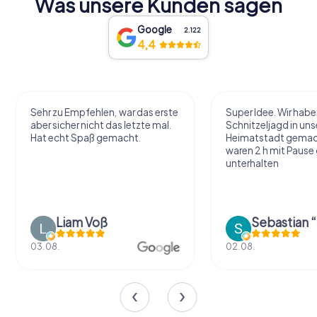
Was unsere Kunden sagen
Google
2.122
4,4
Sehr zu Empfehlen, war das erste
Super Idee. Wir habe
aber sicher nicht das letzte mal.
Schnitzeljagd in uns
Hat echt Spaß gemacht.
Heimatstadt gemac
waren 2 h mit Pause
unterhalten
Liam Voß
03.08.
02.08.