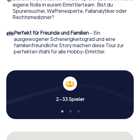
eigene Rolle in eurem Ermittlerteam. Bist du
Nun fehlt Ihnen nur noch eine Kleinigkeit, um mit Ihren
Spurensucher, Waffenexperte, Fallanalytiker oder
Ermittlungen in Cartagena zu starten: Ihr Ticketcode!
Rechtsmediziner?
Ordern Sie ihn mit wenigen Klicks in unserem Ticketshop,
schon in wenigen Minuten finden Sie ihn in Ihrem eMail-
👪
Perfekt für Freunde und Familien
– Ein
Postfach. Jetzt starten Sie Ihren Online-Browser, geben
ausgewogener Schwierigkeitsgrad und eine
Ihren Code ein – und sind startklar!
familienfreundliche Story machen diese Tour zur
perfekten Wahl für alle Hobby-Ermittler.
Worauf warten Sie noch? Cartagena zählt auf Sie!
2-33 Spieler