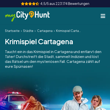
4,5/5 aus 223.174 Bewertungen
Startseite
Städte
Cartagena
Krimispiel Cartagena
So funktioniert's
Krimispiel Cartagena
Städte
Taucht ein in das Krimispiel in Cartagena und entlarvt den
Touren
Täter! Durchstreift die Stadt, sammelt Indizien und löst
das Rätsel um den mysteriösen Fall. Cartagena zählt auf
eure Spürnasen!
Teamevent
Tickets
INT
AT
CH
DE
ES
FR
UK
IE
IT
NL