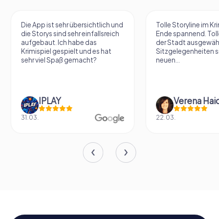
Die App ist sehr übersichtlich und
Tolle Storyline im Kr
die Storys sind sehr einfallsreich
Ende spannend. Tolle
aufgebaut. Ich habe das
der Stadt ausgewäh
Krimispiel gespielt und es hat
Sitzgelegenheiten s
sehr viel Spaß gemacht?
neuen...
IPLAY
31.03.
22.03.