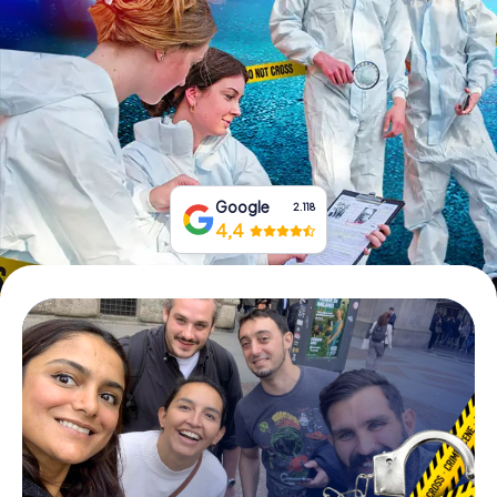
Tickets buchen
Gutscheine bestellen
Google
2.118
4,4