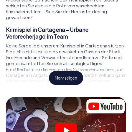
schlüpfen Sie also in die Rolle von waschechten
Kriminalermittlern – Sind Sie der Herausforderung
gewachsen?
Krimispiel in Cartagena – Urbane
Verbrecherjagd im Team
Keine Sorge, bei unserem Krimispiel in Cartagena stürzen
Sie sich nicht allein in die verwinkelten Gassen der Stadt.
Ihre Freunde und Verwandten stehen Ihnen zur Seite und
gemeinsam heften Sie sich als schlagkräftiges
Ermittlerteam an die Fersen des Schwerverbrechers, der
Cartagena in Angst und Schrecken versetzt! Voll und ganz
Mehr zeigen
verlassen können Sie sich dabei auf Ihr wichtigstes
Ermittlerutensil, Ihr Smartphone. Mittels GPS-Navigation
leitet es Sie auf Ihrer Spurensuche zum Tatort, zu
zahlreichen Schauplätzen in Cartagena, die mit der Tat in
Verbindung stehen, und schließlich zum Mörder. An jedem
Ort knacken Sie knifflige Rätsel und kommen so Stück für
Stück der Lösung des Falls immer näher. Anders als bei
einem klassischen Krimi Dinner in Cartagena bestimmen
also Sie das Geschehen, bewegen sich an der frischen