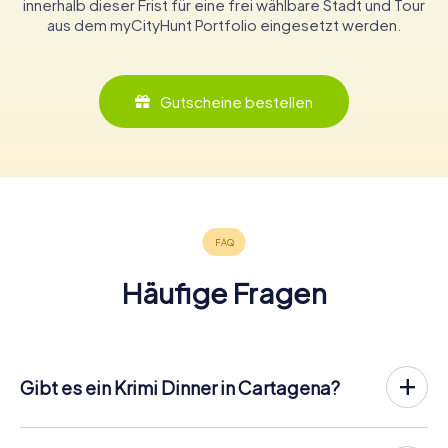
innerhalb dieser Frist für eine frei wählbare Stadt und Tour
aus dem myCityHunt Portfolio eingesetzt werden.
Gutscheine bestellen
Häufige Fragen
Gibt es ein Krimi Dinner in Cartagena?
In Cartagena könnt ihr an einem Krimispiel teilnehmen –
wann und mit wem ihr wollt! Bei unserem Krimispiel handelt
es sich nicht um ein klassisches Krimi Dinner, bei dem ihr zu