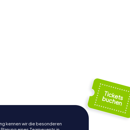
rung kennen wir die besonderen
r Planung eines Teamevents in