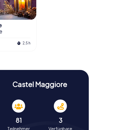
e
e
2,5 h
Castel Maggiore
81
3
Teilnehmer
Verfügbare