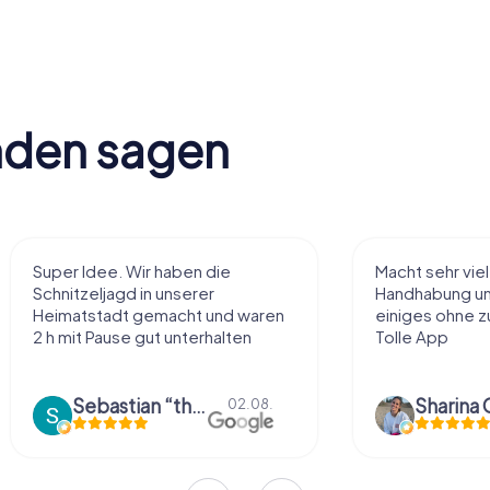
nden sagen
Macht sehr viel Spaß, einfache
Sehr schöne Id
Handhabung und Rätsel, man sieht
diese Art kenn
einiges ohne zu viel zu laufen!
nach eigenem
Tolle App
Belieben abzu
Dinge über die.
Sharina Gühr
01.08.