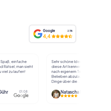
Google
2.118
4,4
ee die Stadt auf
wir haben ein Krimi aufgelöst.
enzulernen. Alles
fanden es echt genial gemacht.
 Tempo und
hat meinem Mann und mir Spaß
laufen und dabei
gemacht. mal die Stadt anders
..
erkunden.
Natascha Reuter
01.08.
Anna Gsteu
30.07.