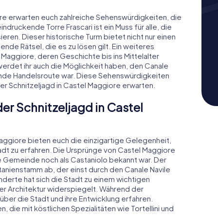
ore erwarten euch zahlreiche Sehenswürdigkeiten, die
druckende Torre Frascari ist ein Muss für alle, die
ieren. Dieser historische Turm bietet nicht nur einen
nde Rätsel, die es zu lösen gilt. Ein weiteres
el Maggiore, deren Geschichte bis ins Mittelalter
werdet ihr auch die Möglichkeit haben, den Canale
ende Handelsroute war. Diese Sehenswürdigkeiten
der Schnitzeljagd in Castel Maggiore erwarten.
er Schnitzeljagd in Castel
aggiore bieten euch die einzigartige Gelegenheit,
adt zu erfahren. Die Ursprünge von Castel Maggiore
 die Gemeinde noch als Castaniolo bekannt war. Der
tanienstamm ab, der einst durch den Canale Navile
erte hat sich die Stadt zu einem wichtigen
rer Architektur widerspiegelt. Während der
über die Stadt und ihre Entwicklung erfahren.
, die mit köstlichen Spezialitäten wie Tortellini und