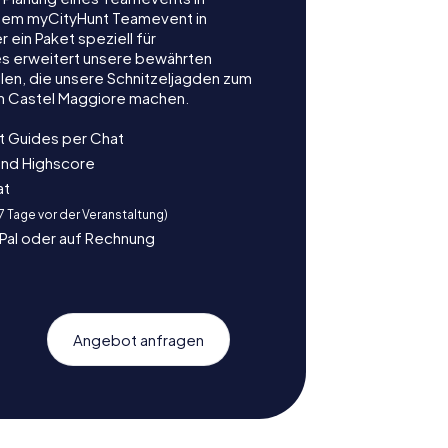
dem myCityHunt Teamevent in
 ein Paket speziell für
es erweitert unsere bewährten
len, die unsere Schnitzeljagden zum
in Castel Maggiore machen.
t Guides per Chat
und Highscore
at
 7 Tage vor der Veranstaltung)
yPal oder auf Rechnung
Angebot anfragen