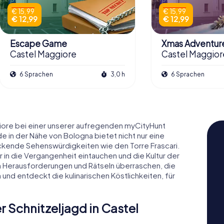
€ 15,99
€ 15,99
€ 12,99
€ 12,99
Escape Game
Xmas Adventur
Castel Maggiore
Castel Maggior
6 Sprachen
3,0 h
6 Sprachen
giore bei einer unserer aufregenden myCityHunt
 in der Nähe von Bologna bietet nicht nur eine
ckende Sehenswürdigkeiten wie den Torre Frascari.
in die Vergangenheit eintauchen und die Kultur der
n Herausforderungen und Rätseln überraschen, die
und entdeckt die kulinarischen Köstlichkeiten, für
 Schnitzeljagd in Castel