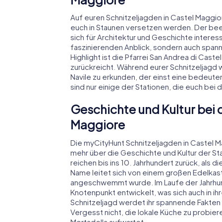
Auf euren Schnitzeljagden in Castel Maggi
euch in Staunen versetzen werden. Der beein
sich für Architektur und Geschichte interess
faszinierenden Anblick, sondern auch spanne
Highlight ist die Pfarrei San Andrea di Cast
zurückreicht. Während eurer Schnitzeljagd 
Navile zu erkunden, der einst eine bedeut
sind nur einige der Stationen, die euch bei 
Geschichte und Kultur bei d
Maggiore
Die myCityHunt Schnitzeljagden in Castel M
mehr über die Geschichte und Kultur der St
reichen bis ins 10. Jahrhundert zurück, als
Name leitet sich von einem großen Edelkas
angeschwemmt wurde. Im Laufe der Jahrhund
Knotenpunkt entwickelt, was sich auch in ih
Schnitzeljagd werdet ihr spannende Fakten 
Vergesst nicht, die lokale Küche zu probieren
Mortadella aufwartet.