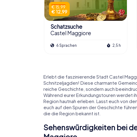
€ 15,99
€ 12,99
Schatzsuche
Castel Maggiore
6 Sprachen
2,5 h
Erlebt die faszinierende Stadt Castel Mag
Schnitzeljagden! Diese charmante Gemeinde
reiche Geschichte, sondern auch beeindru
Während eurer Erkundungstouren werdet ihr 
Region hautnah erleben. Lasst euch von de
euch auf den Spuren der Geschichte führen 
die die Region bekannt ist.
Sehenswürdigkeiten bei der
Maggiore