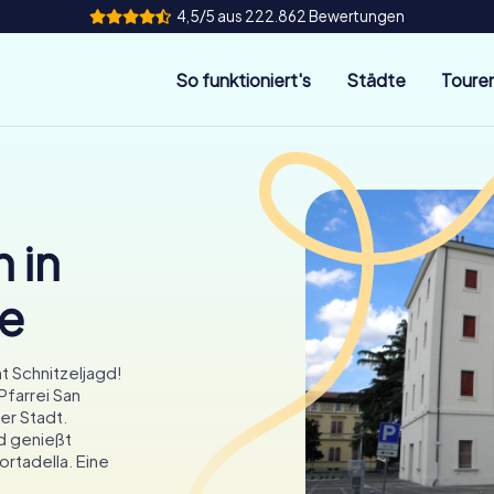
4,5/5 aus 222.862 Bewertungen
So funktioniert's
Städte
Toure
 in
re
t Schnitzeljagd!
Pfarrei San
er Stadt.
d genießt
ortadella. Eine