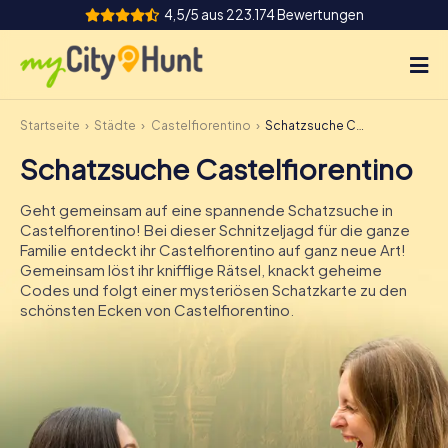
4,5/5 aus 223.174 Bewertungen
Startseite
Städte
Castelfiorentino
Schatzsuche Castelfiorentino
So funktioniert's
Schatzsuche Castelfiorentino
Städte
Geht gemeinsam auf eine spannende Schatzsuche in
Touren
Castelfiorentino! Bei dieser Schnitzeljagd für die ganze
Familie entdeckt ihr Castelfiorentino auf ganz neue Art!
Gemeinsam löst ihr knifflige Rätsel, knackt geheime
Teamevent
Codes und folgt einer mysteriösen Schatzkarte zu den
schönsten Ecken von Castelfiorentino.
Tickets
INT
AT
CH
DE
ES
FR
UK
IE
IT
NL