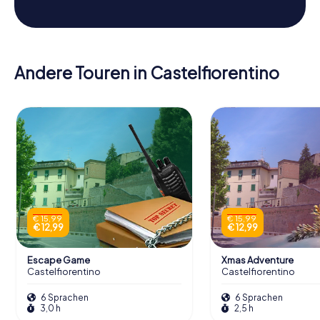
Andere Touren in Castelfiorentino
€ 15,99
€ 15,99
€ 12,99
€ 12,99
Escape Game
Xmas Adventure
Castelfiorentino
Castelfiorentino
6 Sprachen
6 Sprachen
3,0 h
2,5 h