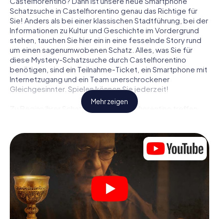
Castelfiorentino? Dann ist unsere neue Smartphone
Schatzsuche in Castelfiorentino genau das Richtige für
Sie! Anders als bei einer klassischen Stadtführung, bei der
Informationen zu Kultur und Geschichte im Vordergrund
stehen, tauchen Sie hier ein in eine fesselnde Story rund
um einen sagenumwobenen Schatz. Alles, was Sie für
diese Mystery-Schatzsuche durch Castelfiorentino
benötigen, sind ein Teilnahme-Ticket, ein Smartphone mit
Internetzugang und ein Team unerschrockener
Gleichgesinnter. Spielen können Sie jederzeit!
Mehr zeigen
Zu Beginn Ihrer Schatzsuche in Castelfiorentino treffen
Sie sich an einem zentralen Ort zum gemeinsamen
Briefing. Dann werden die Rollen verteilt. Wer aus Ihrem
Team ist ein geborener Spurensucher? Wer ein
waschechter Abenteurer? Und wer hat das Zeug zum
Code-Knacker? Bei unserer Schatzsuche in
Castelfiorentino ist für jeden Spieler die passende Rolle
dabei.
Sind die Rollen verteilt, kann die Krimi-Schatzsuche durch
Castelfiorentino losgehen: An den unterschiedlichsten
Orten in der Stadt knacken Sie verschlüsselte Codes,