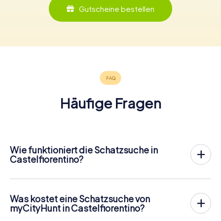
Gutscheine bestellen
Häufige Fragen
Wie funktioniert die Schatzsuche in
Castelfiorentino?
Bei myCityHunt wird Castelfiorentino zu eurem Spielfeld!
Alles, was ihr für den
Ablauf der Schnitzjagd
benötigt, ist
ein Ticketcode und ein internetfähiges Handy.
Was kostet eine Schatzsuche von
Am gewünschten Termin versammelst du dein Team im
myCityHunt in Castelfiorentino?
Stadtzentrum von Castelfiorentino. Dann geht es los: Dein
Der Preis für eine myCityHunt Schatzsuche in