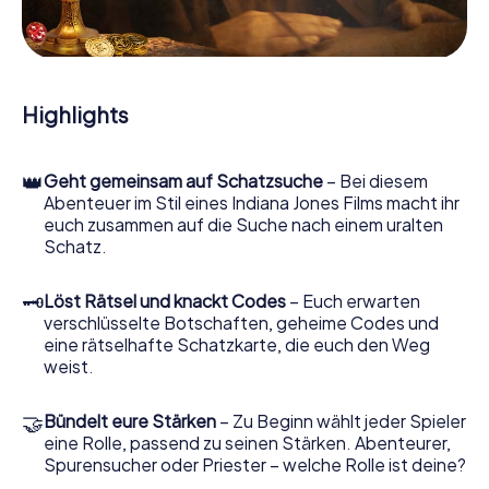
lösen knifflige Logikaufgaben und fahnden nach Spuren
und Hinweisstücken. Ihr Smartphone ist dabei Ihr
wichtigstes Ermittlerwerkzeug: Unsere eigens
entwickelte App lässt Sie Kontaktpersonen befragen und
rätselhafte Zeichenfolgen untersuchen, hilft Ihnen dabei,
Highlights
Objekte zu sammeln und navigiert Sie sicher durch
Castelfiorentino.
👑
Geht gemeinsam auf Schatzsuche
– Bei diesem
Im Laufe der Schatzsuche in Castelfiorentino tauchen Sie
Abenteuer im Stil eines Indiana Jones Films macht ihr
und Ihr Team immer tiefer in die spannende Geschichte
euch zusammen auf die Suche nach einem uralten
ein, und schon bald werden Sie feststellen, dass der
Schatz.
kostbare Schatz nur noch wenige Schritte entfernt ist.
🗝
Löst Rätsel und knackt Codes
– Euch erwarten
verschlüsselte Botschaften, geheime Codes und
eine rätselhafte Schatzkarte, die euch den Weg
weist.
🤝
Bündelt eure Stärken
– Zu Beginn wählt jeder Spieler
eine Rolle, passend zu seinen Stärken. Abenteurer,
Spurensucher oder Priester – welche Rolle ist deine?