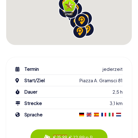
Termin
jederzeit
Start/Ziel
Piazza A. Gramsci 81
Dauer
2,5 h
Strecke
3,1 km
Sprache
€ 12,99 p.P.
€ 15,99