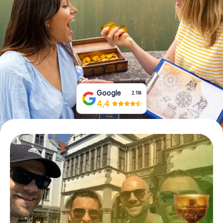
Tickets buchen
Gutscheine bestellen
Google
2.118
4,4