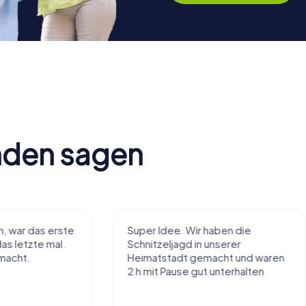
nden sagen
Super Idee. Wir haben die
Macht sehr vie
Schnitzeljagd in unserer
Handhabung und
Heimatstadt gemacht und waren
einiges ohne zu
2 h mit Pause gut unterhalten
Tolle App