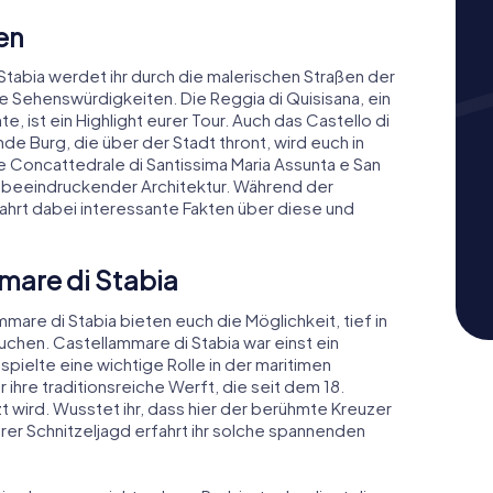
en
 Stabia werdet ihr durch die malerischen Straßen der
e Sehenswürdigkeiten. Die Reggia di Quisisana, ein
e, ist ein Highlight eurer Tour. Auch das Castello di
e Burg, die über der Stadt thront, wird euch in
e Concattedrale di Santissima Maria Assunta e San
 beeindruckender Architektur. Während der
erfahrt dabei interessante Fakten über diese und
mare di Stabia
mare di Stabia bieten euch die Möglichkeit, tief in
uchen. Castellammare di Stabia war einst ein
pielte eine wichtige Rolle in der maritimen
r ihre traditionsreiche Werft, die seit dem 18.
 wird. Wusstet ihr, dass hier der berühmte Kreuzer
er Schnitzeljagd erfahrt ihr solche spannenden