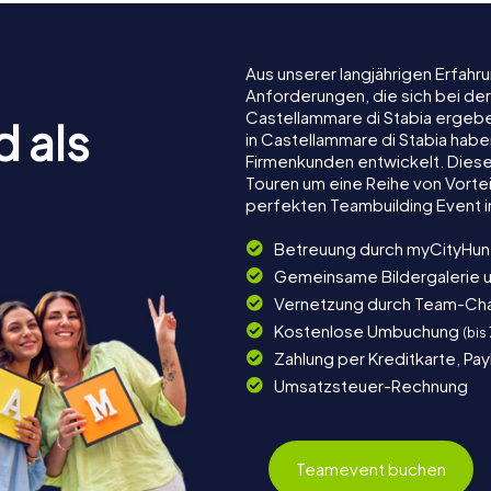
Aus unserer langjährigen Erfah
Anforderungen, die sich bei de
Castellammare di Stabia ergeb
d als
in Castellammare di Stabia haben
Firmenkunden entwickelt. Dies
Touren um eine Reihe von Vortei
perfekten Teambuilding Event i
Betreuung durch myCityHun
Gemeinsame Bildergalerie 
Vernetzung durch Team-Ch
Kostenlose Umbuchung
(bis
Zahlung per Kreditkarte, Pa
Umsatzsteuer-Rechnung
Teamevent buchen