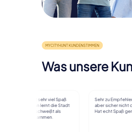
Was unsere Ku
r viel Spaß
Sehr zu Empfehlen, war das erste
t die Stadt
aber sicher nicht das letzte mal.
ißt als
Hat echt Spaß gemacht.
en.