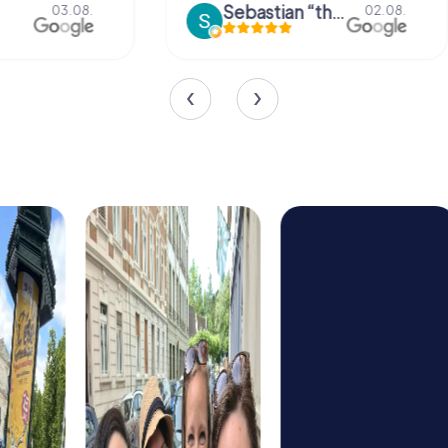
Sebastian “the sleeping Boxer Dog” Röhner
Sharina 
02.08.