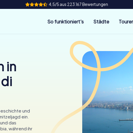
4,5/5 aus 223.167 Bewertungen
So funktioniert's
Städte
Toure
 in
di
 Geschichte und
itzeljagd ein.
 und das
bia, während ihr