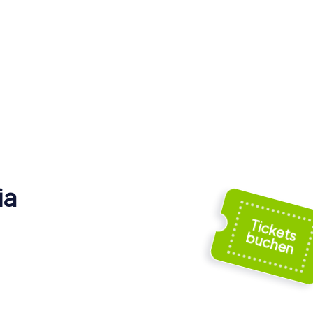
ia
della
della
Chiesa dello
Spirito Santo