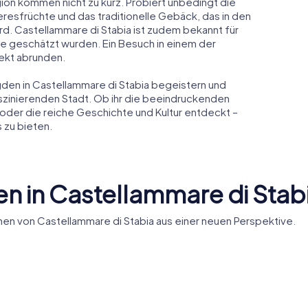
gion kommen nicht zu kurz. Probiert unbedingt die
eresfrüchte und das traditionelle Gebäck, das in den
d. Castellammare di Stabia ist zudem bekannt für
ike geschätzt wurden. Ein Besuch in einem der
ekt abrunden.
gden in Castellammare di Stabia begeistern und
aszinierenden Stadt. Ob ihr die beeindruckenden
oder die reiche Geschichte und Kultur entdeckt –
 zu bieten.
n in Castellammare di Stab
en von Castellammare di Stabia aus einer neuen Perspektive.
santuario
Santuario 
Maria di
Chiesa di Gesù e
Madonna 
Maria
Libera