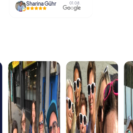
Gühr
Natascha Reuter
01.08.
01.08.