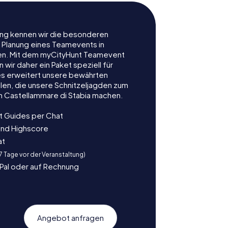
rung kennen wir die besonderen
r Planung eines Teamevents in
en. Mit dem myCityHunt Teamevent
 wir daher ein Paket speziell für
es erweitert unsere bewährten
len, die unsere Schnitzeljagden zum
n Castellammare di Stabia machen.
t Guides per Chat
und Highscore
at
 7 Tage vor der Veranstaltung)
yPal oder auf Rechnung
Angebot anfragen