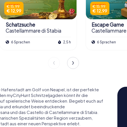
€ 15,99
€ 15,99
€ 12,99
€ 12,99
Schatzsuche
Escape Game
Castellammare di Stabia
Castellammare 
6 Sprachen
2,5 h
6 Sprachen
 Hafenstadt am Golf von Neapel, ist der perfekte
den myCityHunt Schnitzeljagden könnt ihr die
dt auf spielerische Weise entdecken. Begebt euch auf
abia und erkundet beeindruckende
sana und das Castello di Castellammare di Stabia.
narischen Spezialitäten der Region verzaubern,
tadt aus einer neuen Perspektive erlebt.