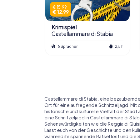
€ 15,99
€ 12,99
Krimispiel
Castellammare di Stabia
6 Sprachen
2,5 h
Castellammare di Stabia, eine bezaubernde
Ort für eine aufregende Schnitzeljagd. Mit 
historische und kulturelle Vielfalt der Sta
eine Schnitzeljagd in Castellammare di St
Sehenswürdigkeiten wie die Reggia di Quisi
Lasst euch von der Geschichte und den kuli
während ihr spannende Rätsel löst und die S