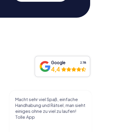
Google
2.118
4,4
l Spaß, einfache
Sehr schöne Idee die Stadt auf
 Rätsel, man sieht
diese Art kennenzulernen. Alles
 viel zu laufen!
nach eigenem Tempo und
Belieben abzulaufen und dabei
Dinge über die...