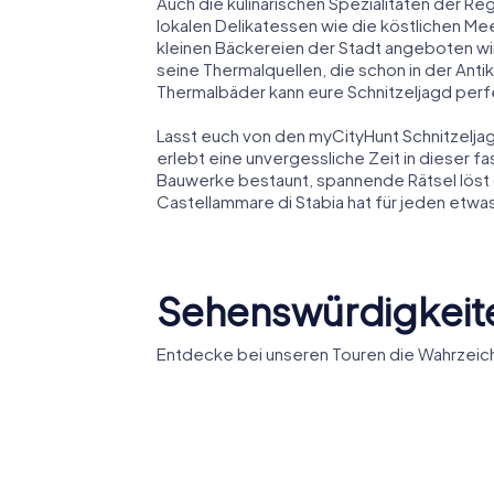
Auch die kulinarischen Spezialitäten der Re
lokalen Delikatessen wie die köstlichen Me
kleinen Bäckereien der Stadt angeboten wir
seine Thermalquellen, die schon in der Ant
Thermalbäder kann eure Schnitzeljagd perf
Lasst euch von den myCityHunt Schnitzelja
erlebt eine unvergessliche Zeit in dieser f
Bauwerke bestaunt, spannende Rätsel löst 
Castellammare di Stabia hat für jeden etwas
Sehenswürdigkeite
Entdecke bei unseren Touren die Wahrzeich
Concattedrale di
Basilica 
Maria Santissima
di Santa 
Assunta
Pozzano