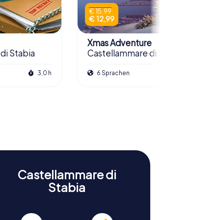
€ 15,99
€ 12,99
Xmas Adventure
di Stabia
Castellammare di Stabia
3,0 h
6 Sprachen
2,5 h
Castellammare di
Stabia