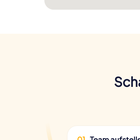
Scha
01
Team aufstell