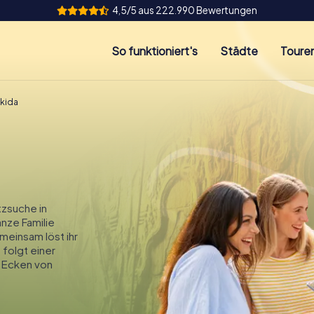
4,5/5 aus 222.990 Bewertungen
So funktioniert's
Städte
Toure
kida
zsuche in
anze Familie
meinsam löst ihr
 folgt einer
 Ecken von