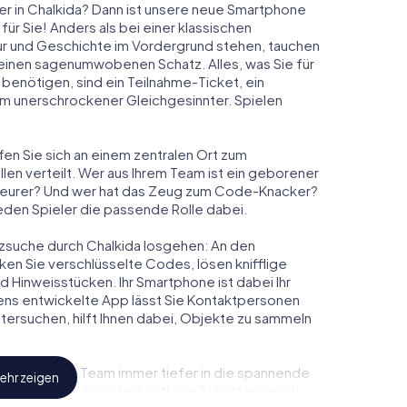
er in Chalkida? Dann ist unsere neue Smartphone
ür Sie! Anders als bei einer klassischen
tur und Geschichte im Vordergrund stehen, tauchen
m einen sagenumwobenen Schatz. Alles, was Sie für
enötigen, sind ein Teilnahme-Ticket, ein
m unerschrockener Gleichgesinnter. Spielen
ffen Sie sich an einem zentralen Ort zum
en verteilt. Wer aus Ihrem Team ist ein geborener
eurer? Und wer hat das Zeug zum Code-Knacker?
 jeden Spieler die passende Rolle dabei.
hatzsuche durch Chalkida losgehen: An den
ken Sie verschlüsselte Codes, lösen knifflige
Hinweisstücken. Ihr Smartphone ist dabei Ihr
ens entwickelte App lässt Sie Kontaktpersonen
tersuchen, hilft Ihnen dabei, Objekte zu sammeln
n Sie und Ihr Team immer tiefer in die spannende
ehr zeigen
feststellen, dass der kostbare Schatz nur noch