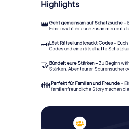
Highlights
👑
Geht gemeinsam auf Schatzsuche
– 
Films macht ihr euch zusammen auf di
🗝
Löst Rätsel und knackt Codes
– Euch 
Codes und eine rätselhafte Schatzka
🤝
Bündelt eure Stärken
– Zu Beginn wähl
Stärken. Abenteurer, Spurensucher ode
👪
Perfekt für Familien und Freunde
– Ei
familienfreundliche Story machen dies