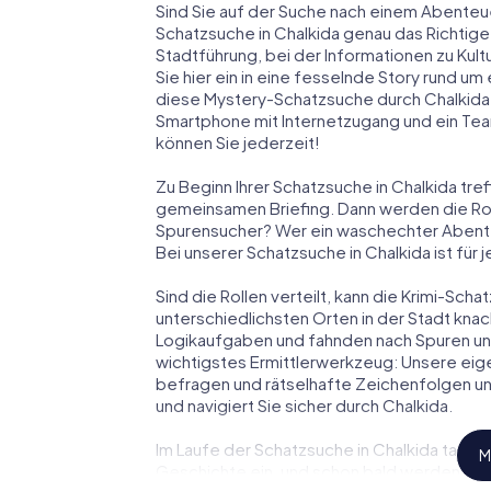
Sind Sie auf der Suche nach einem Abenteu
Schatzsuche in Chalkida genau das Richtige f
Stadtführung, bei der Informationen zu Kul
Sie hier ein in eine fesselnde Story rund u
diese Mystery-Schatzsuche durch Chalkida b
Smartphone mit Internetzugang und ein Tea
können Sie jederzeit!
Zu Beginn Ihrer Schatzsuche in Chalkida tre
gemeinsamen Briefing. Dann werden die Roll
Spurensucher? Wer ein waschechter Abent
Bei unserer Schatzsuche in Chalkida ist für
Sind die Rollen verteilt, kann die Krimi-Sc
unterschiedlichsten Orten in der Stadt knac
Logikaufgaben und fahnden nach Spuren und 
wichtigstes Ermittlerwerkzeug: Unsere eig
befragen und rätselhafte Zeichenfolgen un
und navigiert Sie sicher durch Chalkida.
Im Laufe der Schatzsuche in Chalkida tauche
M
Geschichte ein, und schon bald werden Sie 