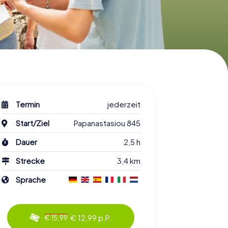
Termin
jederzeit
Start/Ziel
Papanastasiou 845
Dauer
2,5 h
Strecke
3,4 km
Sprache
€ 12,99 p.P.
€ 15,99