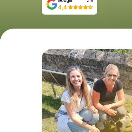
Google
2.118
4,4