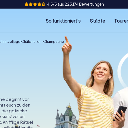
4,5/5 aus 223.174 Bewertungen
So funktioniert's
Städte
Toure
chnitzeljagd Châlons-en-Champagne
ne beginnt vor
hrt euch zu den
t die gotische
e kunstvollen
 Knifflige Rätsel
 während ihr die