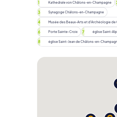
Kathedrale von Châlons-en-Champagne
Champagne
Synagoge Châlons-en-Champagne
Die Schnitzeljagd in Châlons-en-Champagne 
Sie ist ein interaktives Erlebnis, das euch di
Musée des Beaux-Arts et d'Archéologie d
und die Stadt aus einer neuen Perspektive 
Porte Sainte-Croix
église Saint-A
Rätsel knackt, sammelt ihr Punkte und tret
Herausforderung angenommen haben.
église Saint-Jean de Châlons-en-Champag
Diese spielerische Stadtrallye bietet euch
und gleichzeitig die Schönheit und Gesch
ob ihr mit Freunden, Familie oder Kollegen u
unterhaltsame und lehrreiche Erfahrung für a
Die Schnitzeljagd in Châl
unvergessliches Erlebnis
Am Ende eurer Schnitzeljagd in Châlons-e
sehen. Ihr werdet nicht nur die beeindruc
Geschichte der Stadt kennengelernt haben,
eurem Team geschaffen haben. Diese Erfahr
und euch dazu inspirieren, Châlons-en-Ch