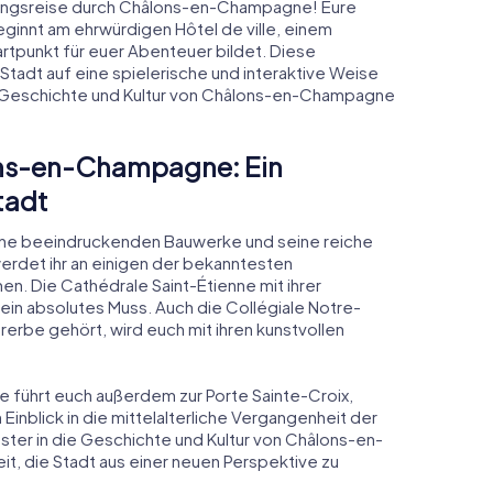
ungsreise durch Châlons-en-Champagne! Eure
innt am ehrwürdigen Hôtel de ville, einem
rtpunkt für euer Abenteuer bildet. Diese
 Stadt auf eine spielerische und interaktive Weise
de Geschichte und Kultur von Châlons-en-Champagne
ons-en-Champagne: Ein
tadt
ine beeindruckenden Bauwerke und seine reiche
erdet ihr an einigen der bekanntesten
. Die Cathédrale Saint-Étienne mit ihrer
ein absolutes Muss. Auch die Collégiale Notre-
be gehört, wird euch mit ihren kunstvollen
 führt euch außerdem zur Porte Sainte-Croix,
Einblick in die mittelalterliche Vergangenheit der
enster in die Geschichte und Kultur von Châlons-en-
, die Stadt aus einer neuen Perspektive zu