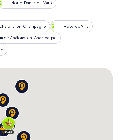
Notre-Dame-en-Vaux
ist mehr als nur ein Spaziergang durch die Stadt.
e Möglichkeit gibt, in die lokale Kultur einzutauchen
e Châlons-en-Champagne
Hôtel de Ville
zu erleben. Während ihr die Aufgaben löst und
lpin de Châlons-en-Champagne
et gegen andere Teams an, die ebenfalls die
ne
 die Gelegenheit, eure Teamfähigkeiten zu testen
ichte von Châlons-en-Champagne zu genießen. Egal,
nterwegs seid, die Schnitzeljagd ist eine
lle Teilnehmer.
ons-en-Champagne: Ein
n-Champagne werdet ihr die Stadt mit neuen Augen
kenden Sehenswürdigkeiten und die reiche
 sondern auch unvergessliche Erinnerungen mit
ung wird euch noch lange in Erinnerung bleiben
ampagne immer wieder zu besuchen.