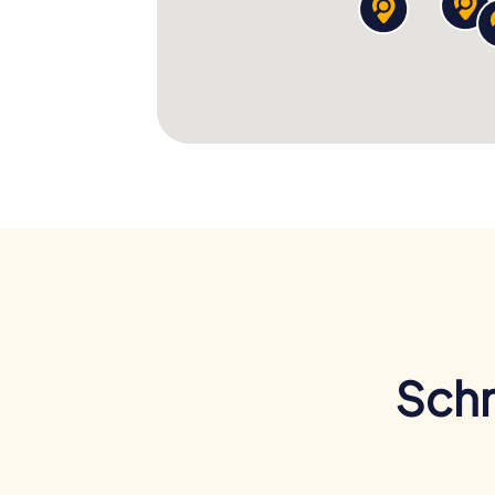
Also, schnappt euch eure Smartphones, ste
Schnitzeljagd in Châlons-en-Champagne! L
Stadt verzaubern und erlebt ein Abenteuer,
Schn