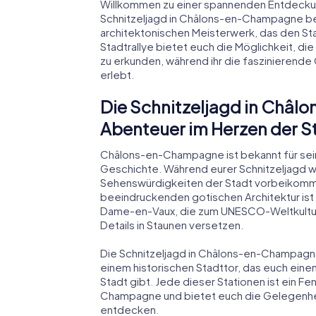
Willkommen zu einer spannenden Entdeck
Schnitzeljagd in Châlons-en-Champagne beg
architektonischen Meisterwerk, das den Sta
Stadtrallye bietet euch die Möglichkeit, die
zu erkunden, während ihr die faszinieren
erlebt.
Die Schnitzeljagd in Châl
Abenteuer im Herzen der S
Châlons-en-Champagne ist bekannt für se
Geschichte. Während eurer Schnitzeljagd w
Sehenswürdigkeiten der Stadt vorbeikommen
beeindruckenden gotischen Architektur ist 
Dame-en-Vaux, die zum UNESCO-Weltkulturer
Details in Staunen versetzen.
Die Schnitzeljagd in Châlons-en-Champagne
einem historischen Stadttor, das euch einen 
Stadt gibt. Jede dieser Stationen ist ein F
Champagne und bietet euch die Gelegenheit
entdecken.