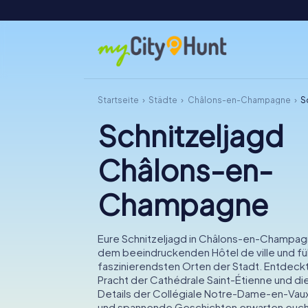
Startseite
Städte
Châlons-en-Champagne
S
Schnitzeljagd
Châlons-en-
Champagne
Eure Schnitzeljagd in Châlons-en-Champag
dem beeindruckenden Hôtel de ville und fü
faszinierendsten Orten der Stadt. Entdeck
Pracht der Cathédrale Saint-Étienne und di
Details der Collégiale Notre-Dame-en-Vaux.
und spannende Geschichten erwarten euch,