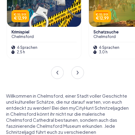
€ 15,99
€ 15,99
€ 12,99
€ 12,99
Krimispiel
Schatzsuche
Chelmsford
Chelmsford
6 Sprachen
6 Sprachen
2,5 h
3,0 h
Willkommen in Chelmsford, einer Stadt voller Geschichte
und kultureller Schätze, die nur darauf warten, von euch
entdeckt zu werden! Bei den myCityHunt Schnitzeljagden
in Chelmsford könnt ihr nicht nur die malerische
Chelmsford Cathedral bestaunen, sondern auch das
faszinierende Chelmsford Museum erkunden. Jede
Schnitzeljagd führt euch zu verschiedenen