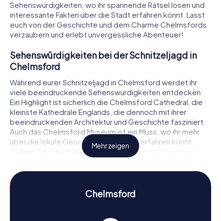
Sehenswürdigkeiten, wo ihr spannende Rätsel lösen und
interessante Fakten über die Stadt erfahren könnt. Lasst
euch von der Geschichte und dem Charme Chelmsfords
verzaubern und erlebt unvergessliche Abenteuer!
Sehenswürdigkeiten bei der Schnitzeljagd in
Chelmsford
Während eurer Schnitzeljagd in Chelmsford werdet ihr
viele beeindruckende Sehenswürdigkeiten entdecken.
Ein Highlight ist sicherlich die Chelmsford Cathedral, die
kleinste Kathedrale Englands, die dennoch mit ihrer
beeindruckenden Architektur und Geschichte fasziniert.
Auch das Chelmsford Museum ist ein Muss, wo ihr mehr
über die lokale Geschichte und Kultur erfahren könnt.
Mehr zeigen
Zudem führt euch die Schnitzeljagd zum historischen
Caesaromagus, einer römischen Siedlung, deren
Überreste unter dem Odeon-Kreisverkehr zu finden sind.
Jede dieser Stationen bietet euch spannende Rätsel, die
ihr lösen müsst, um weiterzukommen und die Stadt auf
Chelmsford
eine ganz besondere Weise kennenzulernen.