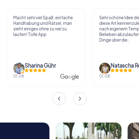
Macht sehr viel Spaß, einfache
Sehr schöne Idee di
Handhabung und Rätsel, man
diese Art kennenzule
sieht einiges ohne zu viel zu
nach eigenem Tem
laufen! Tolle App
Belieben abzulaufe
Dinge über die...
Sharina Gühr
Natascha R
01.08.
01.08.