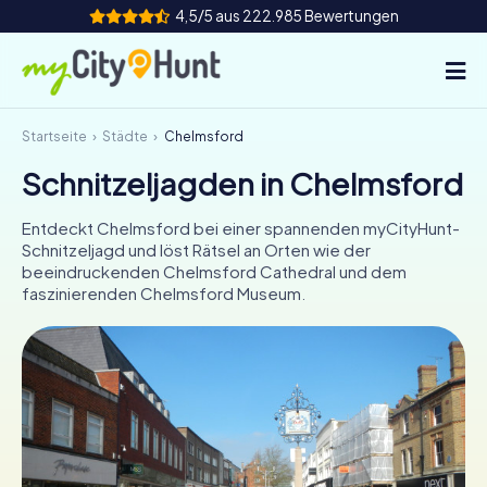
4,5/5 aus 222.985 Bewertungen
Startseite
Städte
Chelmsford
So funktioniert's
Schnitzeljagden in Chelmsford
Städte
Entdeckt Chelmsford bei einer spannenden myCityHunt-
Touren
Schnitzeljagd und löst Rätsel an Orten wie der
beeindruckenden Chelmsford Cathedral und dem
faszinierenden Chelmsford Museum.
Teamevent
Tickets
INT
AT
CH
DE
ES
FR
UK
IE
IT
NL