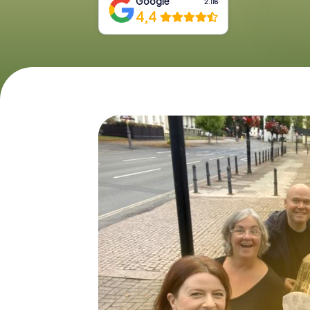
Google
2.118
4,4