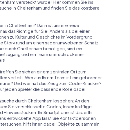
eltenham versteckt wurde! Hier kommen Sie ins
zsuche in Cheltenham und finden Sie das kostbare
er in Cheltenham? Dann ist unsere neue
 das Richtige für Sie! Anders als bei einer
ionen zu Kultur und Geschichte im Vordergrund
elnde Story rund um einen sagenumwobenen Schatz.
he durch Cheltenham benötigen, sind ein
rnetzugang und ein Team unerschrockener
it!
reffen Sie sich an einem zentralen Ort zum
en verteilt. Wer aus Ihrem Team ist ein geborener
eurer? Und wer hat das Zeug zum Code-Knacker?
ür jeden Spieler die passende Rolle dabei.
chatzsuche durch Cheltenham losgehen: An den
ken Sie verschlüsselte Codes, lösen knifflige
Hinweisstücken. Ihr Smartphone ist dabei Ihr
ens entwickelte App lässt Sie Kontaktpersonen
tersuchen, hilft Ihnen dabei, Objekte zu sammeln