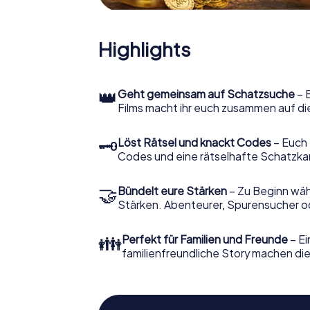
Highlights
👑
Geht gemeinsam auf Schatzsuche
– 
Films macht ihr euch zusammen auf di
🗝
Löst Rätsel und knackt Codes
– Euch 
Codes und eine rätselhafte Schatzka
🤝
Bündelt eure Stärken
– Zu Beginn wähl
Stärken. Abenteurer, Spurensucher ode
👪
Perfekt für Familien und Freunde
– Ei
familienfreundliche Story machen dies