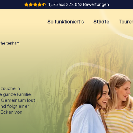
4,5/5 aus 222.862 Bewertungen
So funktioniert's
Städte
Toure
Cheltenham
zsuche in
e ganze Familie
! Gemeinsam löst
und folgt einer
 Ecken von