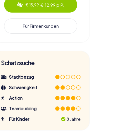
€ 12,99 p.P.
€ 15,99
Für Firmenkunden
Schatzsuche
Stadtbezug
Schwierigkeit
Action
Teambuilding
Für Kinder
8 Jahre