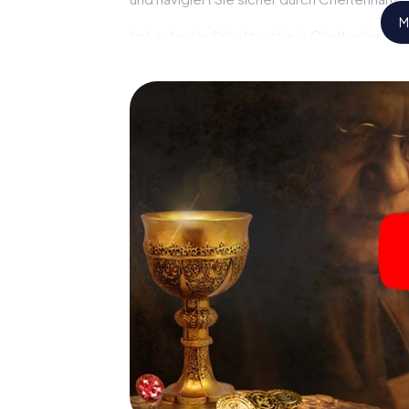
M
Im Laufe der Schatzsuche in Cheltenham tauc
spannende Geschichte ein, und schon bald 
nur noch wenige Schritte entfernt ist.