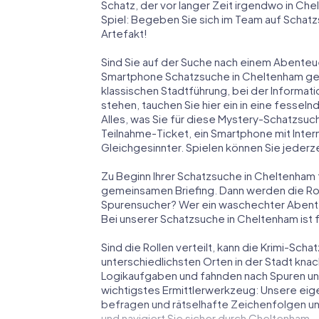
Schatz, der vor langer Zeit irgendwo in Ch
Spiel: Begeben Sie sich im Team auf Schat
Artefakt!
Sind Sie auf der Suche nach einem Abenteu
Smartphone Schatzsuche in Cheltenham genau
klassischen Stadtführung, bei der Informat
stehen, tauchen Sie hier ein in eine fess
Alles, was Sie für diese Mystery-Schatzsuc
Teilnahme-Ticket, ein Smartphone mit Inte
Gleichgesinnter. Spielen können Sie jederze
Zu Beginn Ihrer Schatzsuche in Cheltenham t
gemeinsamen Briefing. Dann werden die Roll
Spurensucher? Wer ein waschechter Abent
Bei unserer Schatzsuche in Cheltenham ist f
Sind die Rollen verteilt, kann die Krimi-S
unterschiedlichsten Orten in der Stadt knac
Logikaufgaben und fahnden nach Spuren und 
wichtigstes Ermittlerwerkzeug: Unsere eig
befragen und rätselhafte Zeichenfolgen un
und navigiert Sie sicher durch Cheltenham.