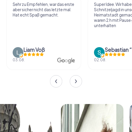
Sehr zu Empfehlen, war das erste
Super Idee. Wir habe
aber sicher nicht das letzte mal.
Schnitzeljagd in uns
Hat echt Spaß gemacht.
Heimatstadt gemac
waren 2 h mit Pause
unterhalten
Liam Voß
03.08.
02.08.