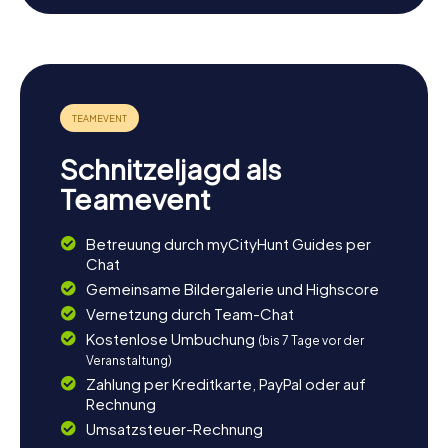
Nach der Schnitzeljagd in Chemillé-en-Anjou
die Umgebung erkunden
Nach einer aufregenden Schnitzeljagd in Chemillé-en-
Anjou könnt ihr die Umgebung weiter erkunden. Besucht
das Château des Cloîtres, ein weiteres beeindruckendes
Schloss, das euch mit seiner Geschichte und Architektur in
den Bann ziehen wird. Oder macht einen Abstecher zu
Schnitzeljagd als
einem der vielen Weingüter in der Umgebung und genießt
eine Weinverkostung. Für Naturliebhaber bietet sich ein
Teamevent
Spaziergang entlang der Hyrôme an, wo ihr die idyllische
Landschaft und die Ruhe der Natur genießen könnt. Lasst
Betreuung durch myCityHunt Guides per
den Tag bei einem gemütlichen Abendessen in einem der
Chat
lokalen Restaurants ausklingen und genießt die regionale
Küche.
Gemeinsame Bildergalerie und Highscore
Vernetzung durch Team-Chat
Kostenlose Umbuchung
(bis 7 Tage vor der
Veranstaltung)
Zahlung per Kreditkarte, PayPal oder auf
Rechnung
Umsatzsteuer-Rechnung