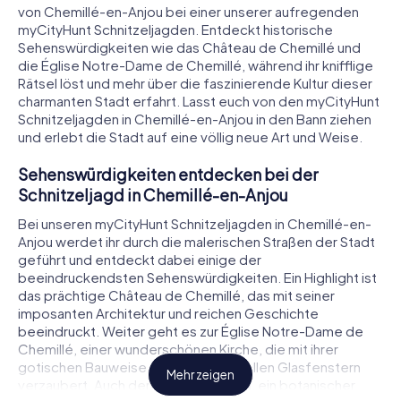
von Chemillé-en-Anjou bei einer unserer aufregenden
myCityHunt Schnitzeljagden. Entdeckt historische
Sehenswürdigkeiten wie das Château de Chemillé und
die Église Notre-Dame de Chemillé, während ihr knifflige
Rätsel löst und mehr über die faszinierende Kultur dieser
charmanten Stadt erfahrt. Lasst euch von den myCityHunt
Schnitzeljagden in Chemillé-en-Anjou in den Bann ziehen
und erlebt die Stadt auf eine völlig neue Art und Weise.
Sehenswürdigkeiten entdecken bei der
Schnitzeljagd in Chemillé-en-Anjou
Bei unseren myCityHunt Schnitzeljagden in Chemillé-en-
Anjou werdet ihr durch die malerischen Straßen der Stadt
geführt und entdeckt dabei einige der
beeindruckendsten Sehenswürdigkeiten. Ein Highlight ist
das prächtige Château de Chemillé, das mit seiner
imposanten Architektur und reichen Geschichte
beeindruckt. Weiter geht es zur Église Notre-Dame de
Chemillé, einer wunderschönen Kirche, die mit ihrer
gotischen Bauweise und den kunstvollen Glasfenstern
Mehr zeigen
verzaubert. Auch der Jardin Camifolia, ein botanischer