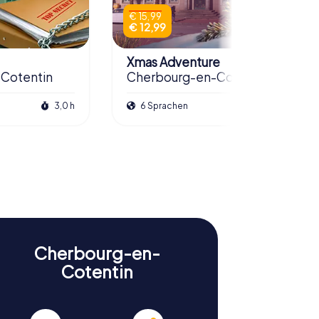
€ 15,99
€ 12,99
Xmas Adventure
Cotentin
Cherbourg-en-Cotentin
3,0 h
6 Sprachen
2,5 h
Cherbourg-en-
Cotentin