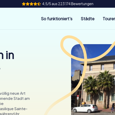
4,5/5 aus 223.174 Bewertungen
So funktioniert's
Städte
Toure
 in
-
öllig neue Art
annende Stadt am
ie
asilique Sainte-
 während ihr