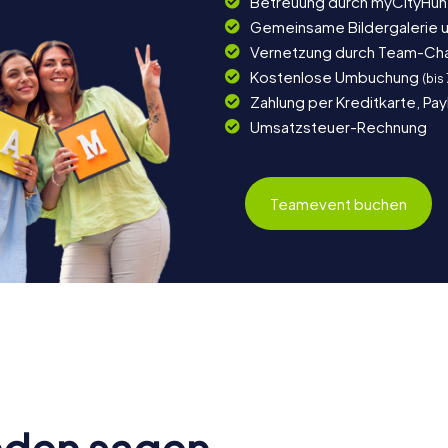
Betreuung durch myCityHun
Gemeinsame Bildergalerie 
Vernetzung durch Team-Ch
Kostenlose Umbuchung
(bis
Zahlung per Kreditkarte, Pa
Umsatzsteuer-Rechnung
Teamevent buchen