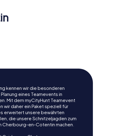
in
Museum Thomas-
 la Mer
Henry
rung kennen wir die besonderen
r Planung eines Teamevents in
n. Mit dem myCityHunt Teamevent
wir daher ein Paket speziell für
es erweitert unsere bewährten
len, die unsere Schnitzeljagden zum
in Cherbourg-en-Cotentin machen.