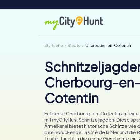
Startseite
Städte
Cherbourg-en-Cotentin
Schnitzeljagden
Cherbourg-en
Cotentin
Entdeckt Cherbourg-en-Cotentin auf eine v
mit myCityHunt Schnitzeljagden! Diese sp
Ärmelkanal bietet historische Schätze wie d
beeindruckende La Cité de la Mer und die B
Trinité. Taucht in die reiche Geschichte ein,