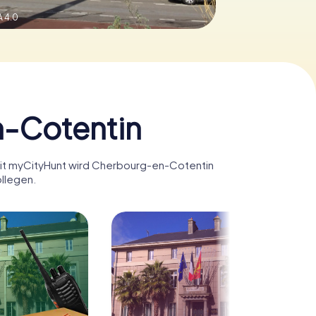
 4.0
n-Cotentin
 Mit myCityHunt wird Cherbourg-en-Cotentin
ollegen.