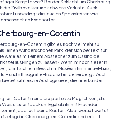
heftiger Kämpfe war? Bei der Schlacht um Cherbourg
uch die Zivilbevölkerung schwere Verluste. Auch
Probiert unbedingt die lokalen Spezialitäten wie
normannischen Käsesorten.
 Cherbourg-en-Cotentin
herbourg-en-Cotentin gibt es noch viel mehr zu
s, einen wunderschönen Park, der sich perfekt für
wie wäre es mit einem Abstecher zum Casino de
tzel ausklingen zu lassen? Wenn ihr noch tiefer in
et, lohnt sich ein Besuch im Muséum Emmanuel-Liais,
tur- und Ethnografie-Exponaten beherbergt. Auch
etet zahlreiche Ausflugsziele, die ihr erkunden
rg-en-Cotentin sind die perfekte Möglichkeit, die
e Weise zu entdecken. Egal ob ihr mit Freunden,
r kommt jeder auf seine Kosten. Also, worauf wartet
nitzeljagd in Cherbourg-en-Cotentin und erlebt