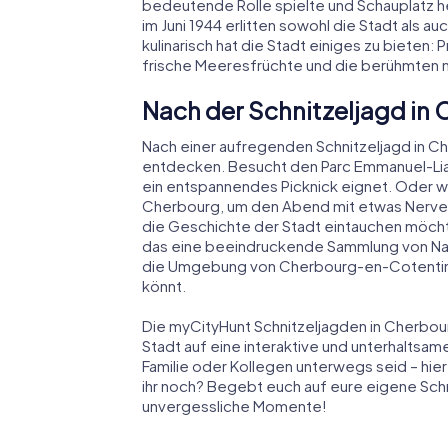
bedeutende Rolle spielte und Schauplatz 
im Juni 1944 erlitten sowohl die Stadt als a
kulinarisch hat die Stadt einiges zu bieten: 
frische Meeresfrüchte und die berühmten 
Nach der Schnitzeljagd in
Nach einer aufregenden Schnitzeljagd in C
entdecken. Besucht den Parc Emmanuel-Liai
ein entspannendes Picknick eignet. Oder 
Cherbourg, um den Abend mit etwas Nervenki
die Geschichte der Stadt eintauchen möcht
das eine beeindruckende Sammlung von Na
die Umgebung von Cherbourg-en-Cotentin bi
könnt.
Die myCityHunt Schnitzeljagden in Cherbou
Stadt auf eine interaktive und unterhaltsam
Familie oder Kollegen unterwegs seid – hie
ihr noch? Begebt euch auf eure eigene Sch
unvergessliche Momente!