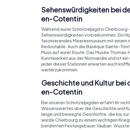
Sehenswürdigkeiten bei de
en-Cotentin
Während eurer Schnitzeljagd in Cherbourg-
Sehenswürdigkeiten vorbeikommen. Ein Highlig
faszinierendes Meeresmuseum mit einem r
Redoutable. Auch die Basilique Sainte-Trinit
Muss auf eurer Route. Das Musée Thomas-
Kunstwerken aus der Normandie und ist ein we
jeder dieser Stationen erwarten euch kniffl
weiterzukommen.
Geschichte und Kultur bei 
en-Cotentin
Bei unseren Schnitzeljagden erfahrt ihr nic
Wissenswertes über die Geschichte und Kul
lange und bewegte Geschichte, die bis zur 
wurde Cherbourg zu einem wichtigen Krie
berühmten Festungsbauer Vauban. Wusstet 