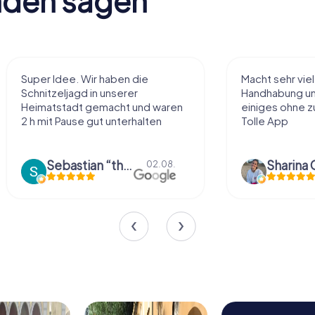
nden sagen
Macht sehr viel Spaß, einfache
Se
Handhabung und Rätsel, man sieht
die
aren
einiges ohne zu viel zu laufen!
na
n
Tolle App
Be
Din
Sharina Gühr
08.
01.08.