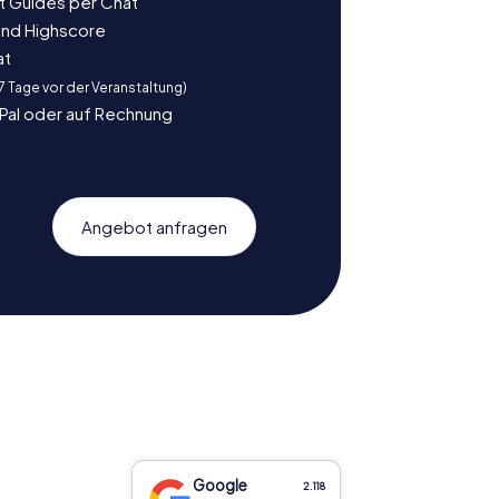
t Guides per Chat
und Highscore
at
 7 Tage vor der Veranstaltung)
yPal oder auf Rechnung
Angebot anfragen
Google
2.118