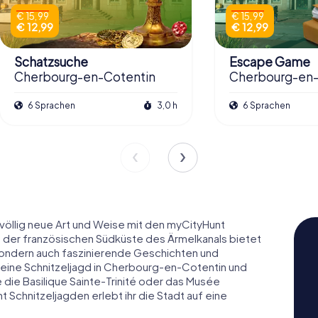
€ 15,99
€ 15,99
€ 12,99
€ 12,99
Schatzsuche
Escape Game
Cherbourg-en-Cotentin
Cherbourg-en-
6 Sprachen
3,0 h
6 Sprachen
öllig neue Art und Weise mit den myCityHunt
 der französischen Südküste des Ärmelkanals bietet
 sondern auch faszinierende Geschichten und
f eine Schnitzeljagd in Cherbourg-en-Cotentin und
 die Basilique Sainte-Trinité oder das Musée
Schnitzeljagden erlebt ihr die Stadt auf eine