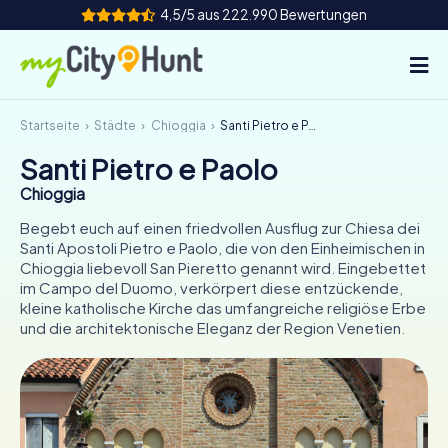
4,5/5 aus 222.990 Bewertungen
Startseite
Städte
Chioggia
Santi Pietro e Paolo
So funktioniert's
Santi Pietro e Paolo
Städte
Chioggia
Touren
Begebt euch auf einen friedvollen Ausflug zur Chiesa dei
Santi Apostoli Pietro e Paolo, die von den Einheimischen in
Chioggia liebevoll San Pieretto genannt wird. Eingebettet
Teamevent
im Campo del Duomo, verkörpert diese entzückende,
kleine katholische Kirche das umfangreiche religiöse Erbe
Tickets
und die architektonische Eleganz der Region Venetien.
INT
AT
CH
DE
ES
FR
UK
IE
IT
NL