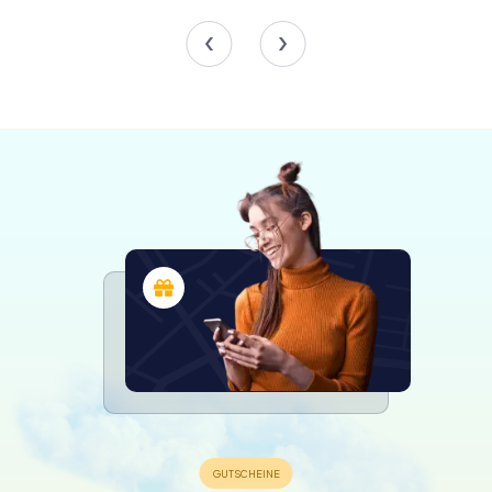
Schnitzeljagden in Chioggia
Entdeckt Chioggia mit der digitalen
Schnitzeljagd von myCityHunt! Löst
Rätsel, meistert Team-Tasks und
erkundet Chioggia auf spannende und
interaktive Art!
Touren
Das Innere von Santi Pietro e Paolo
Beim Betreten wird der rechteckige Grundriss der Kirche
deutlich. Mit einer Breite von 7 Metern, einer Länge von 15
Metern und einer Höhe von 12 Metern an der