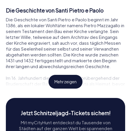
Die Geschichte von Santi Pietro e Paolo
Die Geschichte von Santi Pietro e Paolo beginnt im Jahr
1386, als ein lokaler Wohltäter namens Pietro Mazzagallo in
seinem Testament den Bau einer Kirche verlangte. Sein
letzter Wille, teilweise auf dem Architrav des Eingangs
der Kirche eingraviert, sah auch vor, dass täglich Messen
für das Seelenheil seiner selbst und seiner Verwandten
abgehalten werden sollten. Die Kirche wurde zwischen
1431 und 1432 fertiggestellt und markierte den Beginn
ihrer langen und abwechslungsreichen Geschichte.
Im 16. Jahrhundert diente die Kirche vorübergehend der
Mehr zeigen
Bruderschaft der Battuti della S.S. Trinità als Heimat, bevor
diese zur Kirche der Heiligen Dreifaltigkeit in der Nähe des
Palazzo Pretorio umzog. Im 17. und 18. Jahrhundert wurde
Santi Pietro e Paolo zu einer Gesangsschule und später zu
einer provisorischen Residenz für Priester des Oratoriums
Jetzt Schnitzeljagd-Tickets sichern!
des heiligen Philipp Neri, bis deren Kirche an der Riva Vena
fertiggestellt war.
Mit myCityHunt entdeckst du Tausende von
Städten auf der ganzen Welt bei spannenden
Der Fall der Venezianischen Republik im Jahr 1797 brachte