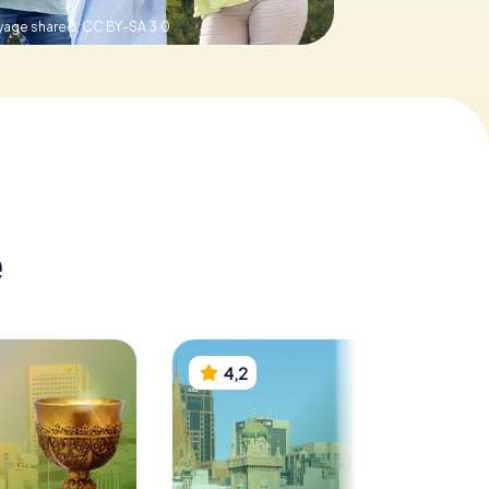
oyage shared,
CC BY-SA 3.0
e
4,2