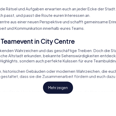
e Rätsel und Aufgaben erwarten euch an jeder Ecke der Stadt.
ch passt, und passt die Route euren Interessen an.
Centre aus einer neuen Perspektive und schafft gemeinsame Eri
eit und Kommunikation innerhalb eures Teams.
 Teamevent in City Centre
ckenden Wahrzeichen und das geschäftige Treiben. Doch die Stad
sche Altstadt erkunden, bekannte Sehenswürdigkeiten entdecken
 Highlights, sondern auch perfekte Kulissen für eure Teambuildin
n, historischen Gebäuden oder modernen Wahrzeichen, die euch 
 gestaltet, dass sie die Zusammenarbeit fördern und euch daz
Mehr zeigen
n der Stadt. Hier könnt ihr eine Pause einlegen, die Natur genie
ung aus Natur und urbanem Flair macht City Centre zu einem ein
ht nur Einkaufsmöglichkeiten, sondern auch spannende Aufgaben 
len und gleichzeitig das quirlige Stadtleben erleben.