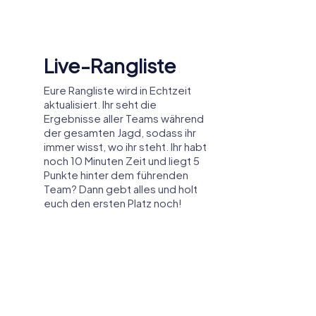
Gemeinsame
r und einer effizienten Zusammenarbeit.
Erinnerungen
Erlebt den Spaß noch einmal,
indem ihr im Nachgang eure
Bildergalerie durchstöbert, in der
ihr alle während des Spiels
aufgenommenen Fotos ansehen
und teilen könnt. Egal, ob es sich
um einen Schnappschuss der
Reaktion eures Teams auf eine
Herausforderung oder um ein
Gruppenfoto handelt, auf dem ihr
euren Erfolg feiert - diese Bilder
sind eine bleibende Erinnerung.
nach City Centre, Sommerfest oder
em Betriebsausflug nach City Centre könnt