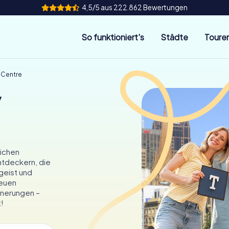
4,5/5 aus 222.862 Bewertungen
So funktioniert's
Städte
Toure
 Centre
y
lichen
ntdeckern, die
geist und
neuen
nnerungen –
!