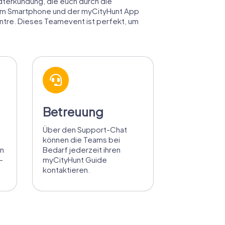
adterkundung, die euch durch die
urem Smartphone und der myCityHunt App
entre. Dieses Teamevent ist perfekt, um
Betreuung
Über den Support-Chat
können die Teams bei
en
Bedarf jederzeit ihren
-
myCityHunt Guide
kontaktieren.