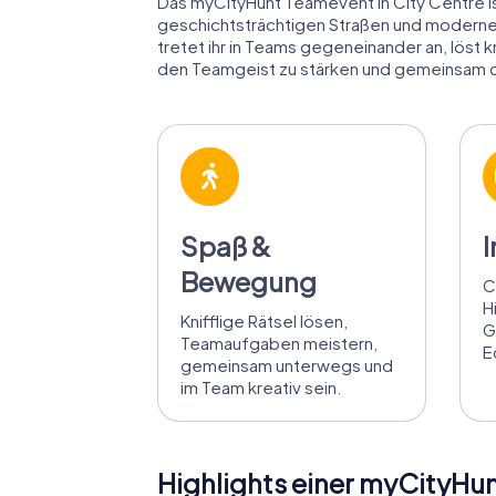
Das myCityHunt Teamevent in City Centre ist
geschichtsträchtigen Straßen und modernen
tretet ihr in Teams gegeneinander an, löst 
den Teamgeist zu stärken und gemeinsam di
Spaß &
I
Bewegung
C
H
Knifflige Rätsel lösen,
G
Teamaufgaben meistern,
E
gemeinsam unterwegs und
im Team kreativ sein.
Highlights einer myCityHun