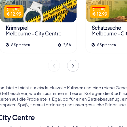
€ 15,99
€ 15,99
€ 12,99
€ 12,99
Krimispiel
Schatzsuche
Melbourne - City Centre
Melbourne - Ci
6 Sprachen
2,5 h
6 Sprachen
n, bietet nicht nur eindrucksvolle Kulissen und eine reiche Ges
llt euch vor, wie ihr zusammen mit euren Kollegen die Stadt auf
iten auf die Probe stellt. Egal, ob für einen Betriebsausflug, 
erspricht Spaß, Herausforderung und unvergessliche Erlebnisse.
ity Centre