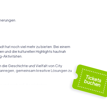
nnerungen.
t hat noch viel mehr zu bieten. Bei einem
 und die kulturellen Highlights hautnah
g-Aktivitäten.
die Geschichte und Vielfalt von City
u anregen, gemeinsam kreative Lösungen zu
ßen und euch auf die nächsten
zigartigen Ort für ein Teamevent.
für eure Tour. Hier könnt ihr eure