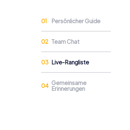
kennenzulernen.
Teamzusammenhalt als Wettbewerbsvortei
Persönlicher Guide
Team Chat
Live-Rangliste
Gemeinsame
Erinnerungen
Anlässe für ein myCityHunt
Ein myCityHunt Teamevent in City Centre e
Abteilungsfeier in City Centre – myCityHun