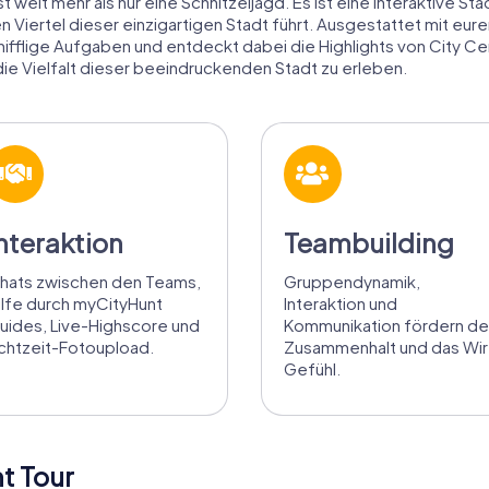
 weit mehr als nur eine Schnitzeljagd. Es ist eine interaktive St
 Viertel dieser einzigartigen Stadt führt. Ausgestattet mit e
knifflige Aufgaben und entdeckt dabei die Highlights von City C
e Vielfalt dieser beeindruckenden Stadt zu erleben.
nteraktion
Teambuilding
hats zwischen den Teams,
Gruppendynamik,
ilfe durch myCityHunt
Interaktion und
uides, Live-Highscore und
Kommunikation fördern d
chtzeit-Fotoupload.
Zusammenhalt und das Wir
Gefühl.
t Tour