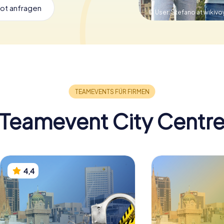
ot anfragen
© User: Stefano at wikiv
Teamevent City Centr
4,4