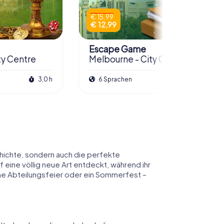
€ 15,99
€ 12,99
Escape Game
ty Centre
Melbourne - City Centre
3,0 h
6 Sprachen
3,0 h
chichte, sondern auch die perfekte
 eine völlig neue Art entdeckt, während ihr
eine Abteilungsfeier oder ein Sommerfest –