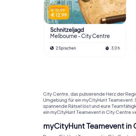
€ 15,99
€ 12,99
Schnitzeljagd
Melbourne - City Centre
2 Sprachen
3,0 h
City Centre, das pulsierende Herz der Regio
Umgebung für ein myCityHunt Teamevent. Ste
spannende Rätsel löst und eure Teamfähigke
ein myCityHunt Teamevent in City Centre v
myCityHunt Teamevent in C