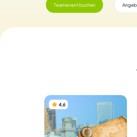
Teamevent buchen
Angeb
4,6