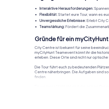
Interaktive Herausforderungen:
Spannend
Flexibilität:
Startet eure Tour, wann es eu
Unvergessliche Erlebnisse:
Erlebt City 
Teamstärkung:
Fördert die Zusammenarb
Gründe für ein myCityHunt
City Centre ist bekannt für seine beeindru
myCityHunt Teamevent könnt ihr die histori
erleben. Diese Orte sind nicht nur optische
Die Tour führt euch zu bedeutenden Plätze
Centre näherbringen. Die Aufgaben sind so
finden.
Ein weiteres Highlight sind die grünen Oase
Herausforderungen vorbereiten. Diese Misch
Auch das lebendige Stadtzentrum bietet nic
strategischen Fähigkeiten unter Beweis stel