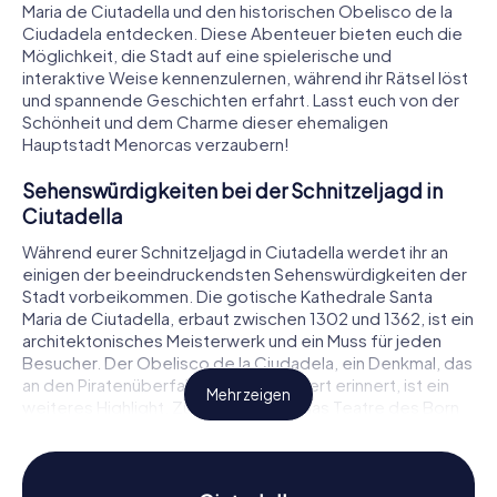
Maria de Ciutadella und den historischen Obelisco de la
Ciudadela entdecken. Diese Abenteuer bieten euch die
Möglichkeit, die Stadt auf eine spielerische und
interaktive Weise kennenzulernen, während ihr Rätsel löst
und spannende Geschichten erfahrt. Lasst euch von der
Schönheit und dem Charme dieser ehemaligen
Hauptstadt Menorcas verzaubern!
Sehenswürdigkeiten bei der Schnitzeljagd in
Ciutadella
Während eurer Schnitzeljagd in Ciutadella werdet ihr an
einigen der beeindruckendsten Sehenswürdigkeiten der
Stadt vorbeikommen. Die gotische Kathedrale Santa
Maria de Ciutadella, erbaut zwischen 1302 und 1362, ist ein
architektonisches Meisterwerk und ein Muss für jeden
Besucher. Der Obelisco de la Ciudadela, ein Denkmal, das
an den Piratenüberfall im 16. Jahrhundert erinnert, ist ein
Mehr zeigen
weiteres Highlight. Zudem könnt ihr das Teatre des Born
besuchen, ein kulturelles Juwel der Stadt. Bei jeder
Station löst ihr spannende Rätsel und erfahrt interessante
Details über die Geschichte dieser Orte. Die
Schnitzeljagd in Ciutadella ist somit nicht nur ein Spiel,