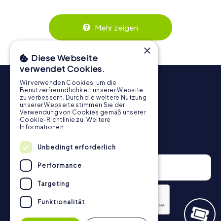
wird. Die interaktiven Aufgaben fördern das
Zusammenspiel und erzeugen einen echten Teamspirit.
Dank der einfachen Handhabung über das Smartphone
Mehr zeigen
behält ihr jederzeit den Überblick. So wird die
Schnitzeljagd in Ciutadella für jedes Team – klein wie groß
×
– zu einem Highlight.
Diese Webseite
verwendet Cookies.
Wir verwenden Cookies, um die
Benutzerfreundlichkeit unserer Website
zu verbessern. Durch die weitere Nutzung
unserer Webseite stimmen Sie der
Verwendung von Cookies gemäß unserer
Cookie-Richtlinie zu.
Weitere
Informationen
Newsletter
Unbedingt erforderlich
Performance
Targeting
Funktionalität