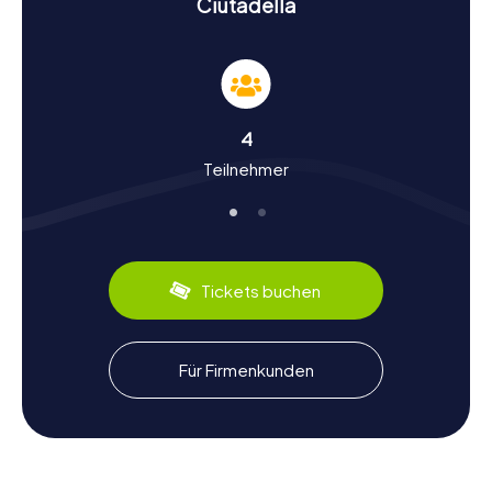
Ciutadella
sondern auch eine Reise durch die Vergangenheit.
Geschichte und Kultur bei der Schnitzeljagd in
Ciutadella entdecken
Die myCityHunt Schnitzeljagden in Ciutadella sind eine
4
wunderbare Gelegenheit, mehr über die faszinierende
Teilnehmer
Geschichte und Kultur der Stadt zu erfahren. Ciutadella
wurde ursprünglich von den Karthagern gegründet und
war im Laufe der Jahrhunderte unter dem Einfluss der
Mauren und später der Krone Aragon. Wusstet ihr, dass
die Stadt im Jahr 1558 von osmanischen Truppen
überfallen und zerstört wurde? Trotz dieser turbulenten
Tickets buchen
Vergangenheit hat Ciutadella seinen historischen Charme
bewahrt. Während der Schnitzeljagd erfahrt ihr auch von
den kulinarischen Spezialitäten der Region, wie dem
berühmten Mahón-Käse und der traditionellen Caldereta
Für Firmenkunden
de Langosta, einem köstlichen Hummereintopf. Lasst
euch von der Vielfalt und dem Reichtum der
menorquinischen Kultur inspirieren!
Nach der Schnitzeljagd in Ciutadella die