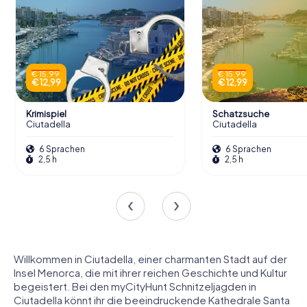
€ 15,99
€ 15,99
€ 12,99
€ 12,99
Krimispiel
Schatzsuche
Ciutadella
Ciutadella
6 Sprachen
6 Sprachen
2,5 h
2,5 h
Willkommen in Ciutadella, einer charmanten Stadt auf der
Insel Menorca, die mit ihrer reichen Geschichte und Kultur
begeistert. Bei den myCityHunt Schnitzeljagden in
Ciutadella könnt ihr die beeindruckende Kathedrale Santa