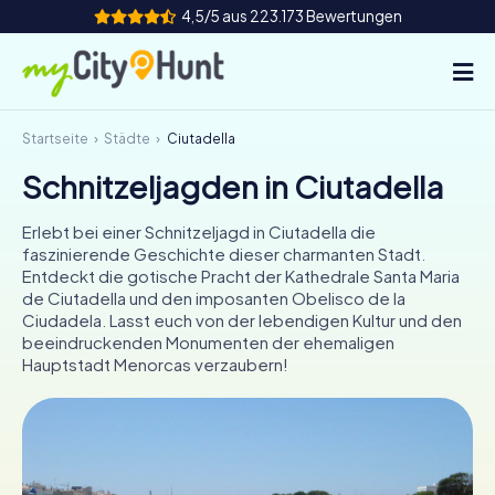
4,5/5 aus 223.173 Bewertungen
Startseite
Städte
Ciutadella
So funktioniert's
Schnitzeljagden in Ciutadella
Städte
Erlebt bei einer Schnitzeljagd in Ciutadella die
Touren
faszinierende Geschichte dieser charmanten Stadt.
Entdeckt die gotische Pracht der Kathedrale Santa Maria
de Ciutadella und den imposanten Obelisco de la
Teamevent
Ciudadela. Lasst euch von der lebendigen Kultur und den
beeindruckenden Monumenten der ehemaligen
Tickets
Hauptstadt Menorcas verzaubern!
INT
AT
CH
DE
ES
FR
UK
IE
IT
NL