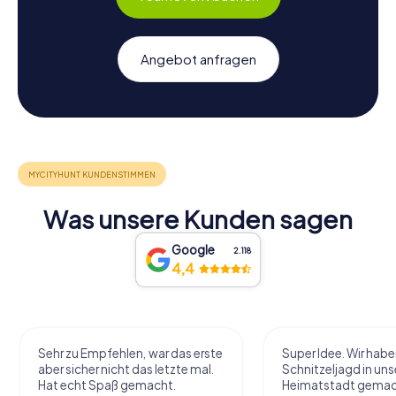
Angebot anfragen
Was unsere Kunden sagen
Google
2.118
4,4
Sehr zu Empfehlen, war das erste
Super Idee. Wir habe
aber sicher nicht das letzte mal.
Schnitzeljagd in uns
Hat echt Spaß gemacht.
Heimatstadt gemac