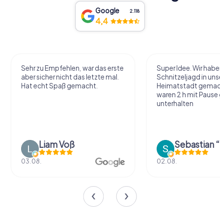
Google
2.118
4,4
Sehr zu Empfehlen, war das erste
Super Idee. Wir habe
aber sicher nicht das letzte mal.
Schnitzeljagd in uns
Hat echt Spaß gemacht.
Heimatstadt gemac
waren 2 h mit Pause
unterhalten
Liam Voß
03.08.
02.08.