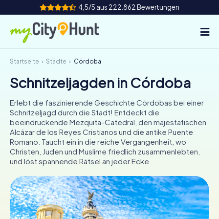
4,5/5 aus 222.862 Bewertungen
Startseite
Städte
Córdoba
So funktioniert's
Schnitzeljagden in Córdoba
Städte
Erlebt die faszinierende Geschichte Córdobas bei einer
Touren
Schnitzeljagd durch die Stadt! Entdeckt die
beeindruckende Mezquita-Catedral, den majestätischen
Alcázar de los Reyes Cristianos und die antike Puente
Teamevent
Romano. Taucht ein in die reiche Vergangenheit, wo
Christen, Juden und Muslime friedlich zusammenlebten,
Tickets
und löst spannende Rätsel an jeder Ecke.
INT
AT
CH
DE
ES
FR
UK
IE
IT
NL