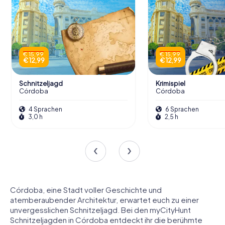
€ 15,99
€ 15,99
€ 12,99
€ 12,99
Schnitzeljagd
Krimispiel
Córdoba
Córdoba
4 Sprachen
6 Sprachen
3,0 h
2,5 h
Córdoba, eine Stadt voller Geschichte und
atemberaubender Architektur, erwartet euch zu einer
unvergesslichen Schnitzeljagd. Bei den myCityHunt
Schnitzeljagden in Córdoba entdeckt ihr die berühmte