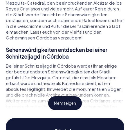
Mezquita-Catedral, den beeindruckenden Alcázar de los
Reyes Cristianos und vieles mehr. Auf eurer Reise durch
die Stadt werdet ihr nicht nur Sehenswürdigkeiten
bestaunen, sondern auch spannende Rätsel lösen und tief
in die Geschichte und Kultur dieser faszinierenden Stadt
eintauchen. Lasst euch von der Vielfalt und den
Geheimnissen Córdobas verzaubern!
Sehenswürdigkeiten entdecken bei einer
Schnitzeljagd in Córdoba
Bei einer Schnitzeljagd in Córdoba werdet ihr an einige
der bedeutendsten Sehenswürdigkeiten der Stadt
geführt. Die Mezquita-Catedral, die einst als Moschee
erbaut wurde und heute als Kathedrale dient, ist ein
absolutes Highlight. Ihr werdet die monumentalen Bögen
und die prachtvolle Architektur bewundern können.
Weiter geht es zum Alcázar de los Reyes Cristianos, einer
Mehr zeigen
beeindruckenden Festung mit wunderschönen Gärten.
Auch die Puente romano de Córdoba, eine antike Brücke
über den Guadalquivir, ist ein Muss auf eurer Route.
Während ihr diese historischen Orte besucht, löst ihr
spannende Rätsel und erfahrt interessante Geschichten