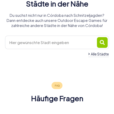
Städte in der Nähe
Du suchst nicht nur in Córdoba nach Schnitzeljagden?
Dann entdecke auch unsere Outdoor Escape Games für
zahlreiche andere Städte in der Nähe von Córdoba!
Alle Städte
Palma del
Puente-
Montilla
Écija
Río
Baena
Cabra
Genil
4 Touren
4 Touren
4 Touren
4 Touren
4 Touren
4 Touren
verfügbar
verfügbar
verfügbar
verfügbar
verfügbar
verfügbar
4,7
Häufige Fragen