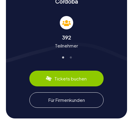
Córdoba
über ihre Vergangenheit.
Geschichte und Kultur bei der Schnitzeljagd in
Córdoba erleben
Eine Schnitzeljagd in Córdoba bietet euch die
392
Möglichkeit, tief in die Geschichte und Kultur der Stadt
Teilnehmer
einzutauchen. Córdoba war einst das Zentrum des
Kalifats von Córdoba und eine der größten Städte der
Welt. Ihr werdet erfahren, wie Christen, Juden und
Muslime hier friedlich zusammenlebten und wie die Stadt
zu einem Zentrum der Gelehrsamkeit wurde. Wusstet ihr,
dass Córdoba im 10. Jahrhundert bereits gepflasterte
Tickets buchen
Straßen und fließendes Wasser hatte? Auch kulinarisch hat
die Stadt einiges zu bieten: Probiert unbedingt den
köstlichen Salmorejo, eine kalte Tomatensuppe, die
typisch für die Region ist.
Für Firmenkunden
Schnitzeljagd in Córdoba: Ein unvergessliches
Erlebnis
Nach eurer Schnitzeljagd in Córdoba könnt ihr noch tiefer