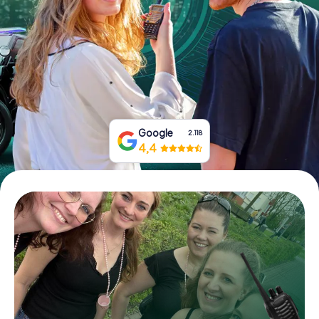
Tickets buchen
Gutscheine bestellen
Google
2.118
4,4