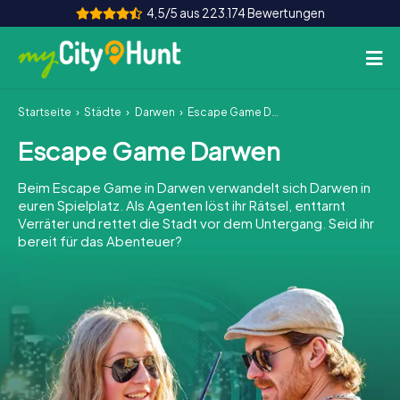
4,5/5 aus 223.174 Bewertungen
Startseite
Städte
Darwen
Escape Game Darwen
So funktioniert's
Escape Game Darwen
Städte
Beim Escape Game in Darwen verwandelt sich Darwen in
Touren
euren Spielplatz. Als Agenten löst ihr Rätsel, enttarnt
Verräter und rettet die Stadt vor dem Untergang. Seid ihr
bereit für das Abenteuer?
Teamevent
Tickets
INT
AT
CH
DE
ES
FR
UK
IE
IT
NL