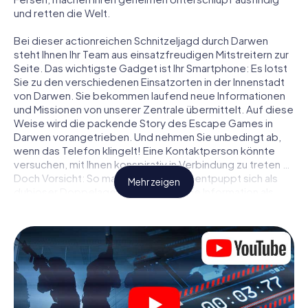
und retten die Welt.
Bei dieser actionreichen Schnitzeljagd durch Darwen
steht Ihnen Ihr Team aus einsatzfreudigen Mitstreitern zur
Seite. Das wichtigste Gadget ist Ihr Smartphone: Es lotst
Sie zu den verschiedenen Einsatzorten in der Innenstadt
von Darwen. Sie bekommen laufend neue Informationen
und Missionen von unserer Zentrale übermittelt. Auf diese
Weise wird die packende Story des Escape Games in
Darwen vorangetrieben. Und nehmen Sie unbedingt ab,
wenn das Telefon klingelt! Eine Kontaktperson könnte
versuchen, mit Ihnen konspirativ in Verbindung zu treten …
Doch Vorsicht: So mancher Informant entpuppt sich als
Mehr zeigen
dubioser Doppelagent und so manche Information als
bewusst gelegte falsche Fährte. Seien Sie auf der Hut,
ziehen Sie die richtigen Schlüsse und vor allem: Vertrauen
Sie niemandem!
Anders als in einem klassischen Escape Room in Darwen
sind Sie also nicht in ein Zimmer eingesperrt, aus dem Sie
sich in einem vorgegebenen Zeitfenster befreien
müssen. Diese Smartphone Schnitzeljagd erklärt ganz