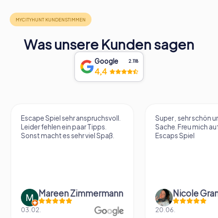
Was unsere Kunden sagen
Google
2.118
4,4
Escape Spiel sehr anspruchsvoll.
Super , sehr schön un
Leider fehlen ein paar Tipps.
Sache. Freu mich au
Sonst macht es sehr viel Spaß.
Escaps Spiel
Mareen Zimmermann
Nicole Gra
03.02.
20.06.