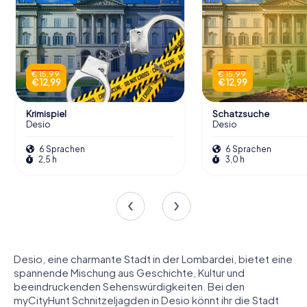
€ 15,99
€ 15,99
€ 12,99
€ 12,99
Krimispiel
Schatzsuche
Desio
Desio
6 Sprachen
6 Sprachen
2,5 h
3,0 h
Desio, eine charmante Stadt in der Lombardei, bietet eine
spannende Mischung aus Geschichte, Kultur und
beeindruckenden Sehenswürdigkeiten. Bei den
myCityHunt Schnitzeljagden in Desio könnt ihr die Stadt