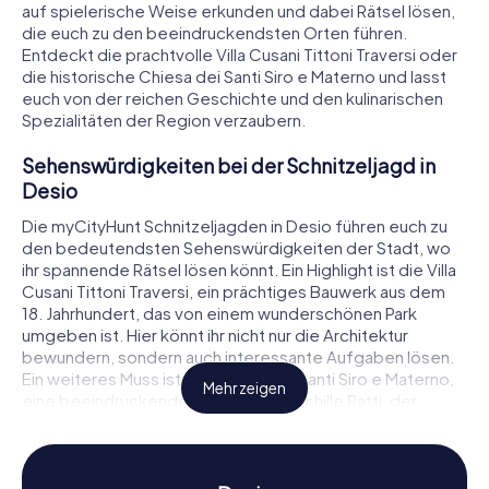
auf spielerische Weise erkunden und dabei Rätsel lösen,
die euch zu den beeindruckendsten Orten führen.
Entdeckt die prachtvolle Villa Cusani Tittoni Traversi oder
die historische Chiesa dei Santi Siro e Materno und lasst
euch von der reichen Geschichte und den kulinarischen
Spezialitäten der Region verzaubern.
Sehenswürdigkeiten bei der Schnitzeljagd in
Desio
Die myCityHunt Schnitzeljagden in Desio führen euch zu
den bedeutendsten Sehenswürdigkeiten der Stadt, wo
ihr spannende Rätsel lösen könnt. Ein Highlight ist die Villa
Cusani Tittoni Traversi, ein prächtiges Bauwerk aus dem
18. Jahrhundert, das von einem wunderschönen Park
umgeben ist. Hier könnt ihr nicht nur die Architektur
bewundern, sondern auch interessante Aufgaben lösen.
Ein weiteres Muss ist die Chiesa dei Santi Siro e Materno,
Mehr zeigen
eine beeindruckende Kirche, in der Achille Ratti, der
spätere Papst Pius XI., getauft wurde. Ebenfalls
sehenswert ist das Monumento a re Umberto I, das an den
italienischen König erinnert. Bei diesen
Sehenswürdigkeiten erfahrt ihr mehr über die Geschichte