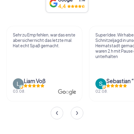
2.118
4,4
Sehr zu Empfehlen, war das erste
Super Idee. Wir habe
aber sicher nicht das letzte mal.
Schnitzeljagd in uns
Hat echt Spaß gemacht.
Heimatstadt gemac
waren 2 h mit Pause
unterhalten
Liam Voß
03.08.
02.08.