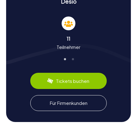
Desio
und Kultur der Stadt und könnt euer Wissen bei der
Schnitzeljagd in Desio unter Beweis stellen.
Geschichte und Kultur bei der Schnitzeljagd in
Desio
11
Die Schnitzeljagden in Desio bieten euch die Möglichkeit,
Teilnehmer
tief in die Geschichte und Kultur der Stadt einzutauchen.
Desio wurde erstmals im Mittelalter erwähnt und hat
seitdem eine bewegte Geschichte erlebt. Wusstet ihr,
dass Ottone Visconti, der Begründer der Macht der
Familie Visconti in Mailand und der Lombardei, aus Desio
stammt? Oder dass Luigi Giussani, der Gründer der
Tickets buchen
katholischen Laienbewegung Comunione e Liberazione,
hier geboren wurde? Während der Schnitzeljagd in Desio
werdet ihr viele solcher spannenden Fakten entdecken.
Auch kulinarisch hat die Stadt einiges zu bieten. Probiert
Für Firmenkunden
die lokalen Spezialitäten wie Risotto alla Milanese oder
Panettone, ein traditioneller italienischer Kuchen. Die
Schnitzeljagd in Desio ist somit nicht nur ein Abenteuer,
sondern auch eine kulinarische Entdeckungsreise.