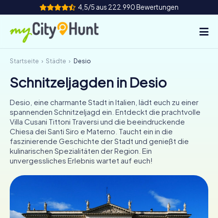
4,5/5 aus 222.990 Bewertungen
Startseite
Städte
Desio
So funktioniert's
Schnitzeljagden in Desio
Städte
Desio, eine charmante Stadt in Italien, lädt euch zu einer
Touren
spannenden Schnitzeljagd ein. Entdeckt die prachtvolle
Villa Cusani Tittoni Traversi und die beeindruckende
Chiesa dei Santi Siro e Materno. Taucht ein in die
Teamevent
faszinierende Geschichte der Stadt und genießt die
kulinarischen Spezialitäten der Region. Ein
Tickets
unvergessliches Erlebnis wartet auf euch!
INT
AT
CH
DE
ES
FR
UK
IE
IT
NL