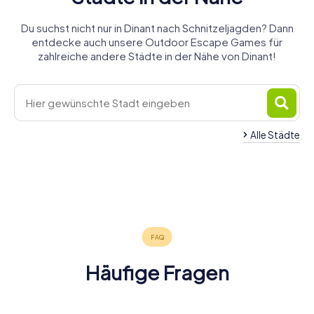
Du suchst nicht nur in Dinant nach Schnitzeljagden? Dann
entdecke auch unsere Outdoor Escape Games für
zahlreiche andere Städte in der Nähe von Dinant!
Alle Städte
Marche-en-
Ciney
Florennes
Namur
Rochefort
Andenne
Famenne
4 Touren
4 Touren
6 Touren
Châtelet
Walcourt
Fleurus
4 Touren
4 Touren
4 Touren
verfügbar
verfügbar
verfügbar
Huy
4 Touren
4 Touren
4 Touren
verfügbar
verfügbar
verfügbar
4,4
5,0
4,3
4 Touren
verfügbar
verfügbar
verfügbar
4,5
4,5
verfügbar
4,2
4,6
Häufige Fragen