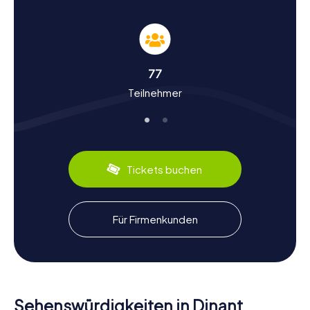
Diese Schnitzeljagd in Dinant wird euch garantiert in ihren
Bann ziehen.
Geschichte und Kultur bei der Schnitzeljagd in
Dinant entdecken
77
Teilnehmer
Bei den myCityHunt Schnitzeljagden in Dinant erfahrt ihr
nicht nur mehr über die Sehenswürdigkeiten, sondern
auch über die reiche Geschichte und Kultur der Stadt.
Dinant, das erstmals im 7. Jahrhundert erwähnt wurde, hat
eine bewegte Vergangenheit und war oft Schauplatz
historischer Ereignisse. Wusstet ihr zum Beispiel, dass
Tickets buchen
Dinant im Mittelalter ein bedeutendes Zentrum der
Kupferschmiedekunst war? Die Stadt ist auch bekannt für
ihre köstlichen Couques de Dinant, ein traditionelles
Honiggebäck, das ihr unbedingt probieren solltet.
Für Firmenkunden
Während eurer Schnitzeljagd werdet ihr viele solcher
interessanten Fakten und Geschichten entdecken und so
ein tieferes Verständnis für die Stadt und ihre Kultur
entwickeln. Lasst euch von der Schnitzeljagd in Dinant auf
eine faszinierende Zeitreise mitnehmen.
Sehenswürdigkeiten in Dinant