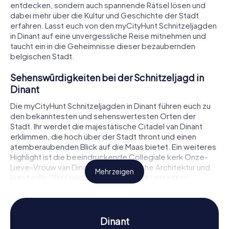
entdecken, sondern auch spannende Rätsel lösen und
dabei mehr über die Kultur und Geschichte der Stadt
erfahren. Lasst euch von den myCityHunt Schnitzeljagden
in Dinant auf eine unvergessliche Reise mitnehmen und
taucht ein in die Geheimnisse dieser bezaubernden
belgischen Stadt.
Sehenswürdigkeiten bei der Schnitzeljagd in
Dinant
Die myCityHunt Schnitzeljagden in Dinant führen euch zu
den bekanntesten und sehenswertesten Orten der
Stadt. Ihr werdet die majestätische Citadel van Dinant
erklimmen, die hoch über der Stadt thront und einen
atemberaubenden Blick auf die Maas bietet. Ein weiteres
Highlight ist die beeindruckende Collegiale kerk Onze-
Lieve-Vrouw van Dinant, deren gotische Architektur und
Mehr zeigen
kunstvolle Glasfenster euch in Staunen versetzen
werden. Auch das Haus von Adolphe Sax, dem Erfinder
des Saxophons, ist ein Muss auf eurer Route. Während ihr
diese und andere Sehenswürdigkeiten erkundet, werdet
ihr spannende Rätsel lösen und dabei immer tiefer in die
Dinant
Geschichte und Geheimnisse von Dinant eintauchen.