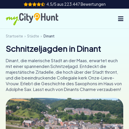
4,5/5 aus 223.447 Bewertungen
Startseite
Städte
Dinant
So funktioniert's
Schnitzeljagden in Dinant
Städte
Dinant, die malerische Stadt an der Maas, erwartet euch
Touren
mit einer spannenden Schnitzeljagd. Entdeckt die
majestätische Zitadelle, die hoch über der Stadt thront,
und die beeindruckende Collegiale kerk Onze-Lieve-
Teamevent
Vrouw. Erlebt die Geschichte des Saxophons im Haus von
Adolphe Sax. Lasst euch von Dinants Charme verzaubern!
Tickets
INT
AT
CH
DE
ES
FR
UK
IE
IT
NL