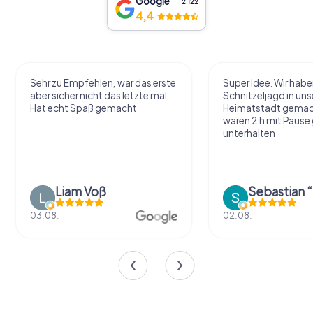
Google
2.122
4,4
Sehr zu Empfehlen, war das erste
Super Idee. Wir habe
aber sicher nicht das letzte mal.
Schnitzeljagd in uns
Hat echt Spaß gemacht.
Heimatstadt gemac
waren 2 h mit Pause
unterhalten
Liam Voß
03.08.
02.08.