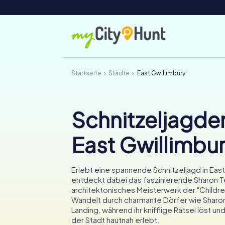
Startseite
Städte
East Gwillimbury
Schnitzeljagden
East Gwillimbu
Erlebt eine spannende Schnitzeljagd in East
entdeckt dabei das faszinierende Sharon T
architektonisches Meisterwerk der "Childre
Wandelt durch charmante Dörfer wie Sharon
Landing, während ihr knifflige Rätsel löst u
der Stadt hautnah erlebt.