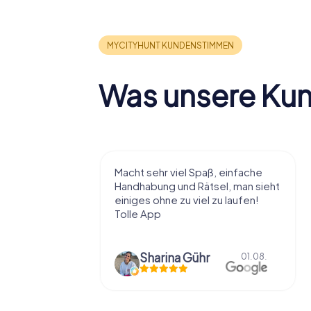
Was unsere Ku
, einfache
Sehr schöne Idee die Stadt auf
el, man sieht
diese Art kennenzulernen. Alles
u laufen!
nach eigenem Tempo und
Belieben abzulaufen und dabei
Dinge über die...
Natascha Reuter
01.08.
01.08.