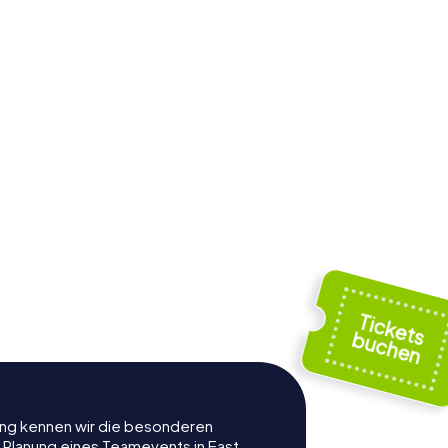
rung kennen wir die besonderen
r Planung eines Teamevents in East