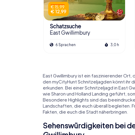
€ 15,99
€ 12,99
Schatzsuche
East Gwillimbury
6 Sprachen
3,0 h
East Gwillimbury ist ein faszinierender Ort
den myCityHunt Schnitzeljagden könnt ihr di
erkunden. Bei einer Schnitzeljagd in East Gw
wie Sharon und Holland Landing geführt, s
Besondere Highlights sind das beeindruck
Landschaften, die euch überall begleiten. 
Fakten, die euch die Stadt näherbringen.
Sehenswürdigkeiten bei der
Gwillimbury