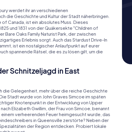
mbury werdet ihr an verschiedenen
 die Geschichte und Kultur der Stadt näherbringen.
e of Canada, ist ein absolutes Muss. Dieses
25 und 1831 von der Quäkersekte "Children of
der Bare Oaks Family Naturist Park, der zwischen
nzigartiges Erlebnis sorgt. Auch das Stardust Drive-In
mmt, ist ein nostalgischer Anlaufpunkt auf eurer
uch spannende Rätsel, die es zu lösen gilt, um die
er Schnitzeljagd in East
h die Gelegenheit, mehr über die reiche Geschichte
n. Die Stadt wurde von John Graves Simcoe im späten
ichtiger Knotenpunkt in der Entwicklung von Upper
 nach Elizabeth Gwillim, der Frau von Simcoe, benannt
von einem verheerenden Feuer heimgesucht wurde, das
indeschreibers in Queensville zerstörte? Neben der
 Spezialitäten der Region entdecken. Probiert lokale
Stadt bewegt.