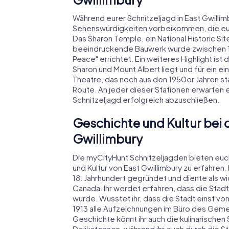
Während eurer Schnitzeljagd in East Gwilli
Sehenswürdigkeiten vorbeikommen, die euch
Das Sharon Temple, ein National Historic Sit
beeindruckende Bauwerk wurde zwischen 18
Peace" errichtet. Ein weiteres Highlight ist 
Sharon und Mount Albert liegt und für ein ei
Theatre, das noch aus den 1950er Jahren sta
Route. An jeder dieser Stationen erwarten e
Schnitzeljagd erfolgreich abzuschließen.
Geschichte und Kultur bei d
Gwillimbury
Die myCityHunt Schnitzeljagden bieten euc
und Kultur von East Gwillimbury zu erfahre
18. Jahrhundert gegründet und diente als w
Canada. Ihr werdet erfahren, dass die Stadt
wurde. Wusstet ihr, dass die Stadt einst 
1913 alle Aufzeichnungen im Büro des Geme
Geschichte könnt ihr auch die kulinarischen
Delikatessen, während ihr euch durch die 