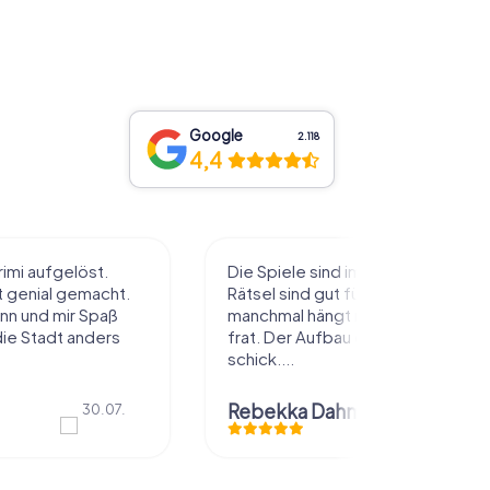
Google
2.118
4,4
d immer super.
Haben es als Betriebsausflug
 für gedacht,
durchgeführt und es hat uns allen
t man lange dran
sehr viel Spaß gemacht. Wir waren
u der App ist sehr
insgesamt fünf Teams
Doris Strohmeyer
20.07.
hmen
26.07.