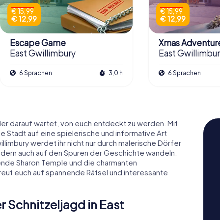
€ 15,99
€ 15,99
€ 12,99
€ 12,99
Escape Game
Xmas Adventur
East Gwillimbury
East Gwillimbu
6 Sprachen
3,0 h
6 Sprachen
, der darauf wartet, von euch entdeckt zu werden. Mit
e Stadt auf eine spielerische und informative Art
illimbury werdet ihr nicht nur durch malerische Dörfer
ondern auch auf den Spuren der Geschichte wandeln.
ende Sharon Temple und die charmanten
Freut euch auf spannende Rätsel und interessante
 Schnitzeljagd in East