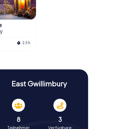
e
ry
2,5 h
East Gwillimbury
8
3
Teilnehmer
Verfügbare