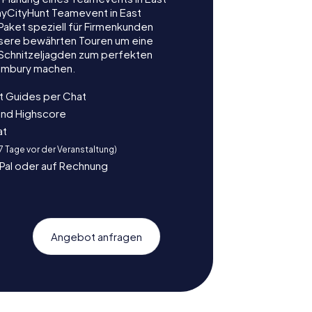
myCityHunt Teamevent in East
 Paket speziell für Firmenkunden
nsere bewährten Touren um eine
e Schnitzeljagden zum perfekten
limbury machen.
t Guides per Chat
und Highscore
at
 7 Tage vor der Veranstaltung)
yPal oder auf Rechnung
Angebot anfragen