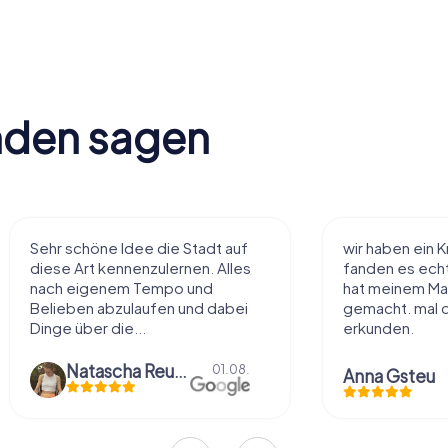
nden sagen
wir haben ein Krimi aufgelöst.
Die Spiele sin
fanden es echt genial gemacht.
Rätsel sind gut
hat meinem Mann und mir Spaß
manchmal häng
gemacht. mal die Stadt anders
frat. Der Aufba
erkunden.
schick....
Anna Gsteu
Rebekka Da
30.07.