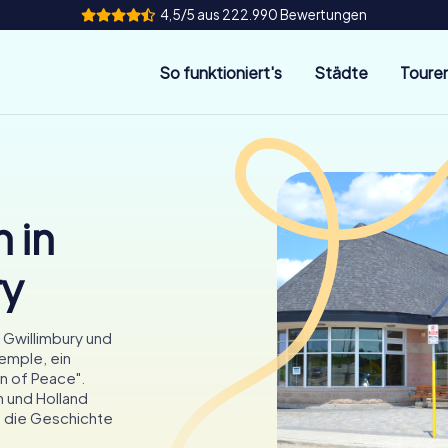
4,5/5 aus 222.990 Bewertungen
So funktioniert's
Städte
Toure
 in
ry
 Gwillimbury und
emple, ein
n of Peace".
 und Holland
nd die Geschichte