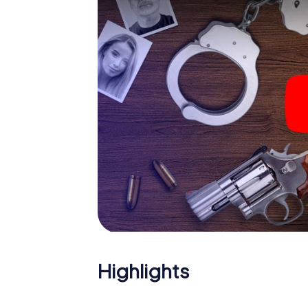
Das Krimispiel in Edesheim
Nun fehlt Ihnen nur noch eine Kleinigkeit, um
Ticketcode! Ordern Sie ihn mit wenigen Kli
Minuten finden Sie ihn in Ihrem eMail-Postfa
Ihren Code ein – und sind startklar!
Worauf warten Sie noch? Edesheim zählt auf
Highlights