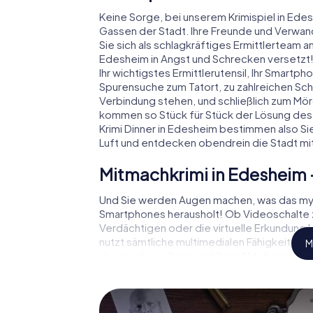
Keine Sorge, bei unserem Krimispiel in Edesh
Gassen der Stadt. Ihre Freunde und Verwan
Sie sich als schlagkräftiges Ermittlerteam
Edesheim in Angst und Schrecken versetzt! 
Ihr wichtigstes Ermittlerutensil, Ihr Smartph
Spurensuche zum Tatort, zu zahlreichen Scha
Verbindung stehen, und schließlich zum Mörd
kommen so Stück für Stück der Lösung des F
Krimi Dinner in Edesheim bestimmen also S
Luft und entdecken obendrein die Stadt mi
Mitmachkrimi in Edesheim - 
Und Sie werden Augen machen, was das myC
Smartphones herausholt! Ob Videoschalte
Verdächtigen oder die virtuelle Erkundung k
nutzt sämtliche multimedialen Fähigkeiten I
M
aber auch aus Ihnen und Ihren Mitstreitern 
spannende Rollen und meistern die Krimi-Sta
Fallanalytiker oder Gerichtsmediziner. S
Ihre Handys gespielt, die Ihrem jeweilige
„Abwechslungsreichtum“ an ganz neue Bede