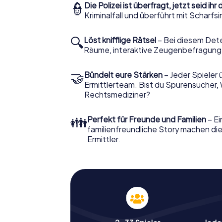
👮
Die Polizei ist überfragt, jetzt seid ihr 
Kriminalfall und überführt mit Scharf
🔍
Löst knifflige Rätsel
– Bei diesem Dete
Räume, interaktive Zeugenbefragunge
🤝
Bündelt eure Stärken
– Jeder Spieler 
Ermittlerteam. Bist du Spurensucher, 
Rechtsmediziner?
👪
Perfekt für Freunde und Familien
– Ei
familienfreundliche Story machen die
Ermittler.