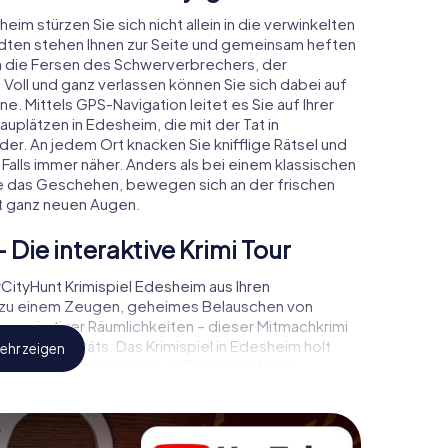
eim stürzen Sie sich nicht allein in die verwinkelten
dten stehen Ihnen zur Seite und gemeinsam heften
 an die Fersen des Schwerverbrechers, der
Voll und ganz verlassen können Sie sich dabei auf
one. Mittels GPS-Navigation leitet es Sie auf Ihrer
uplätzen in Edesheim, die mit der Tat in
er. An jedem Ort knacken Sie knifflige Rätsel und
alls immer näher. Anders als bei einem klassischen
ie das Geschehen, bewegen sich an der frischen
t ganz neuen Augen.
Die interaktive Krimi Tour
ityHunt Krimispiel Edesheim aus Ihren
 zu einem Zeugen, geheimes Belauschen von
onspirativer Räumlichkeiten – dieser Mitmachkrimi
hres Handgeräts. Das Krimispiel in Edesheim holt
ehr zeigen
verborgene Talente heraus! Sie schlüpfen in
dtrallye durch Edesheim als Kriminalist,
ie bekommen herausfordernde Zusatzaufgaben auf
m Charakter entsprechen und dem Schlagwort
utung verleihen.