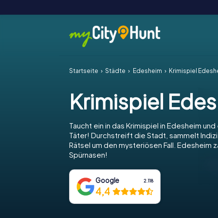
Startseite
Städte
Edesheim
Krimispiel Edes
Krimispiel Ede
Taucht ein in das Krimispiel in Edesheim und
Täter! Durchstreift die Stadt, sammelt Indiz
Rätsel um den mysteriösen Fall. Edesheim zä
Spürnasen!
Google
2.118
4,4