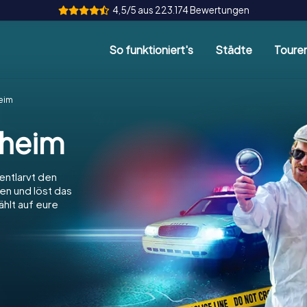
4,5/5 aus 223.174 Bewertungen
So funktioniert's
Städte
Toure
heim
sheim
 entlarvt den
ien und löst das
hlt auf eure