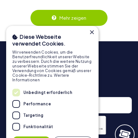
wird. Die interaktiven Aufgaben fördern das
Zusammenspiel und erzeugen einen echten Teamspirit.
Dank der einfachen Handhabung über das Smartphone
Mehr zeigen
behält ihr jederzeit den Überblick. So wird die
Schnitzeljagd in El Campello für jedes Team – klein wie
×
groß – zu einem Highlight.
Diese Webseite
verwendet Cookies.
Wir verwenden Cookies, um die
Benutzerfreundlichkeit unserer Website
zu verbessern. Durch die weitere Nutzung
unserer Webseite stimmen Sie der
Verwendung von Cookies gemäß unserer
Cookie-Richtlinie zu.
Weitere
Informationen
Newsletter
Unbedingt erforderlich
Performance
Targeting
Funktionalität