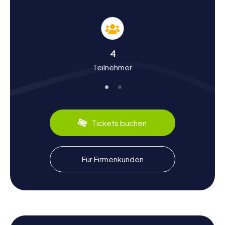
Geschichte und Kultur bei der Schnitzeljagd in
El Campello entdecken
Die Schnitzeljagden in El Campello sind nicht nur ein
4
Abenteuer, sondern auch eine Reise durch die reiche
Teilnehmer
Geschichte und Kultur der Stadt. El Campello hat eine
lange und faszinierende Geschichte, die bis in die Zeit
der Iberer zurückreicht. Im Laufe der Jahrhunderte wurde
die Stadt von verschiedenen Kulturen geprägt, darunter
die Römer und die Mauren. Während eurer Schnitzeljagd
erfahrt ihr mehr über diese spannende Vergangenheit und
Tickets buchen
entdeckt interessante Fakten, wie die Bedeutung des
Fischfangs für die lokale Wirtschaft. Auch die
kulinarischen Spezialitäten der Region, wie die berühmte
Paella und frische Meeresfrüchte, könnt ihr bei einem
Für Firmenkunden
Zwischenstopp in einem der vielen charmanten
Restaurants probieren.
Erlebnisse nach der Schnitzeljagd in El
Campello