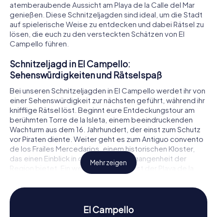
atemberaubende Aussicht am Playa de la Calle del Mar
genießen. Diese Schnitzeljagden sind ideal, um die Stadt
auf spielerische Weise zu entdecken und dabei Rätsel zu
lösen, die euch zu den versteckten Schätzen von El
Campello führen.
Schnitzeljagd in El Campello:
Sehenswürdigkeiten und Rätselspaß
Bei unseren Schnitzeljagden in El Campello werdet ihr von
einer Sehenswürdigkeit zur nächsten geführt, während ihr
knifflige Rätsel löst. Beginnt eure Entdeckungstour am
berühmten Torre de la Isleta, einem beeindruckenden
Wachturm aus dem 16. Jahrhundert, der einst zum Schutz
vor Piraten diente. Weiter geht es zum Antiguo convento
de los Frailes Mercedarios, einem historischen Kloster,
das einen Einblick in die religiöse Vergangenheit der
Mehr zeigen
Region bietet. Ein weiteres Highlight ist der Playa de la
Calle del Mar, wo ihr nicht nur die Sonne und das Meer
genießen, sondern auch spannende Aufgaben lösen
könnt. Jede Station auf eurer Schnitzeljagd in El Campello
offenbart neue Geheimnisse und spannende
El Campello
Geschichten.