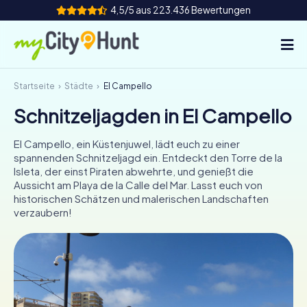
4,5/5 aus 223.436 Bewertungen
Startseite
Städte
El Campello
So funktioniert's
Schnitzeljagden in El Campello
Städte
El Campello, ein Küstenjuwel, lädt euch zu einer
Touren
spannenden Schnitzeljagd ein. Entdeckt den Torre de la
Isleta, der einst Piraten abwehrte, und genießt die
Aussicht am Playa de la Calle del Mar. Lasst euch von
Teamevent
historischen Schätzen und malerischen Landschaften
verzaubern!
Tickets
INT
AT
CH
DE
ES
FR
UK
IE
IT
NL