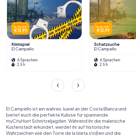
€ 15,99
€ 15,99
€ 12,99
€ 12,99
Krimispiel
Schatzsuche
El Campello
El Campello
6 Sprachen
6 Sprachen
2,5 h
2,5 h
El Campello ist ein wahres Juwel an der Costa Blanca und
bietet euch die perfekte Kulisse für spannende
myCityHunt Schnitzeljagden. Während ihr die malerische
Küstenstadt erkundet, werdet ihr auf historische
Wahrzeichen wie den Torre de la Isleta stoßen und die