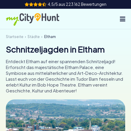
4,5/5 aus 223.162 Bewertungen
Startseite
Städte
Eltham
So funktioniert's
Schnitzeljagden in Eltham
Städte
Entdeckt Eltham auf einer spannenden Schnitzeljagd!
Touren
Erforscht das majestätische Eltham Palace, eine
Symbiose aus mittelalterlicher und Art-Deco-Architektur.
Lasst euch von der Geschichte im Tudor Barn fesseln und
Teamevent
erlebt Kultur im Bob Hope Theatre. Eltham vereint
Geschichte, Kultur und Abenteuer!
Tickets
INT
AT
CH
DE
ES
FR
UK
IE
IT
NL