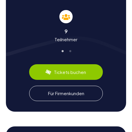
seiner reichen Theatergeschichte beeindruckt und ein
beliebter Ort für kulturelle Veranstaltungen ist. Vergesst
nicht, auch die Church of Holy Trinity zu besuchen, wo
euch weitere spannende Aufgaben erwarten.
9
Geschichte und Kultur erleben bei der
Teilnehmer
Schnitzeljagd in Eltham
Eltham hat eine lange und faszinierende Geschichte, die
bis ins Mittelalter zurückreicht. Bei unseren
Schnitzeljagden erfahrt ihr mehr über die Bedeutung der
Stadt als strategischer Standort aufgrund ihrer Lage auf
Tickets buchen
einem hohen Plateau. Wusstet ihr, dass Eltham Palace
einst ein wichtiger Aufenthaltsort für englische Könige
war? Hier hielt Edward III. im Jahr 1329 sogar ein Parlament
ab! Diese und viele weitere spannende Fakten erwarten
Für Firmenkunden
euch auf eurer Entdeckungstour. Neben der Geschichte
bietet Eltham auch kulinarische Köstlichkeiten. Probiert
unbedingt die lokalen Spezialitäten in einem der
gemütlichen Pubs oder Cafés, um eure Erkundungstour
abzurunden.