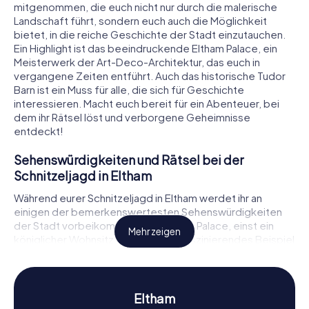
mitgenommen, die euch nicht nur durch die malerische
Landschaft führt, sondern euch auch die Möglichkeit
bietet, in die reiche Geschichte der Stadt einzutauchen.
Ein Highlight ist das beeindruckende Eltham Palace, ein
Meisterwerk der Art-Deco-Architektur, das euch in
vergangene Zeiten entführt. Auch das historische Tudor
Barn ist ein Muss für alle, die sich für Geschichte
interessieren. Macht euch bereit für ein Abenteuer, bei
dem ihr Rätsel löst und verborgene Geheimnisse
entdeckt!
Sehenswürdigkeiten und Rätsel bei der
Schnitzeljagd in Eltham
Während eurer Schnitzeljagd in Eltham werdet ihr an
einigen der bemerkenswertesten Sehenswürdigkeiten
der Stadt vorbeikommen. Das Eltham Palace, einst ein
Mehr zeigen
königlicher Wohnsitz, ist heute ein faszinierendes Beispiel
für die Verbindung mittelalterlicher und moderner
Architektur. Hier könnt ihr nicht nur die prachtvollen Gärten
bewundern, sondern auch knifflige Rätsel lösen, die euch
tiefer in die Geschichte des Palastes eintauchen lassen.
Eltham
Ein weiteres Highlight ist das Bob Hope Theatre, das mit