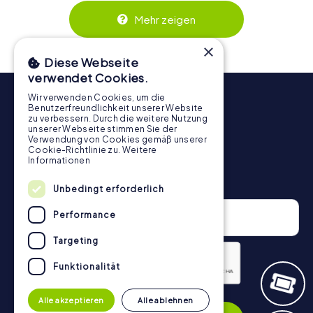
Zusammenspiel und erzeugen einen echten Teamspirit.
Dank der einfachen Handhabung über das Smartphone
Mehr zeigen
behält ihr jederzeit den Überblick. So wird die
Schnitzeljagd in Eltham für jedes Team – klein wie groß –
×
zu einem Highlight.
Diese Webseite
verwendet Cookies.
Wir verwenden Cookies, um die
Benutzerfreundlichkeit unserer Website
zu verbessern. Durch die weitere Nutzung
unserer Webseite stimmen Sie der
Verwendung von Cookies gemäß unserer
Cookie-Richtlinie zu.
Weitere
Informationen
Newsletter
Unbedingt erforderlich
Performance
Targeting
Funktionalität
Datenschutzerklärung
Alle akzeptieren
Alle ablehnen