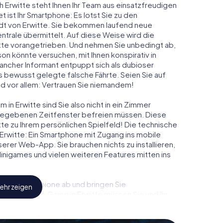
h Erwitte steht Ihnen Ihr Team aus einsatzfreudigen
t ist Ihr Smartphone: Es lotst Sie zu den
adt von Erwitte. Sie bekommen laufend neue
ntrale übermittelt. Auf diese Weise wird die
te vorangetrieben. Und nehmen Sie unbedingt ab,
on könnte versuchen, mit Ihnen konspirativ in
ancher Informant entpuppt sich als dubioser
 bewusst gelegte falsche Fährte. Seien Sie auf
und vor allem: Vertrauen Sie niemandem!
in Erwitte sind Sie also nicht in ein Zimmer
rgegebenen Zeitfenster befreien müssen. Diese
tte zu Ihrem persönlichen Spielfeld! Die technische
Erwitte: Ein Smartphone mit Zugang ins mobile
nserer Web-App. Sie brauchen nichts zu installieren,
 Minigames und vielen weiteren Features mitten ins
eindliche Spione ab und bringen Sie
ehr zeigen
iesem Escape Game in Erwitte müssen Sie und Ihr
 die Bösewichte aufzuhalten. Im Gegensatz zu
zu stillen Helden: Sie verewigen sich mit Ihrem