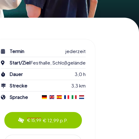
Termin
jederzeit
Start/Ziel
Festhalle, Schloßgelände
Dauer
3,0 h
Strecke
3,3 km
Sprache
€ 12,99 p.P.
€ 15,99