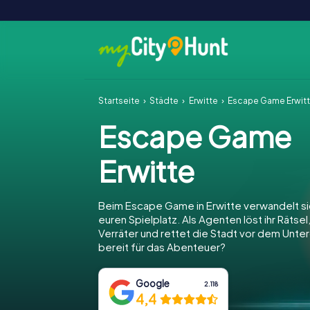
Startseite
Städte
Erwitte
Escape Game Erwit
Escape Game
Erwitte
Beim Escape Game in Erwitte verwandelt sic
euren Spielplatz. Als Agenten löst ihr Rätsel
Verräter und rettet die Stadt vor dem Unter
bereit für das Abenteuer?
Google
2.118
4,4