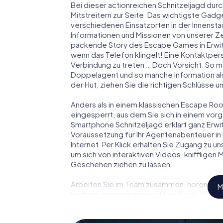
Bei dieser actionreichen Schnitzeljagd durc
Mitstreitern zur Seite. Das wichtigste Gadge
verschiedenen Einsatzorten in der Innenst
Informationen und Missionen von unserer Ze
packende Story des Escape Games in Erwit
wenn das Telefon klingelt! Eine Kontaktpers
Verbindung zu treten … Doch Vorsicht: So m
Doppelagent und so manche Information als
der Hut, ziehen Sie die richtigen Schlüsse 
Anders als in einem klassischen Escape Room 
eingesperrt, aus dem Sie sich in einem vo
Smartphone Schnitzeljagd erklärt ganz Erwi
Voraussetzung für Ihr Agentenabenteuer in 
Internet. Per Klick erhalten Sie Zugang zu u
um sich von interaktiven Videos, kniffligen
Geschehen ziehen zu lassen.
Arbeiten Sie im Team zusammen, hören Sie f
M
Verbindungspersonen auf Ihre Seite. Bei d
Team mit allen Wassern gewaschen sein, um
James Bond und Co. werden Sie jedoch nicht 