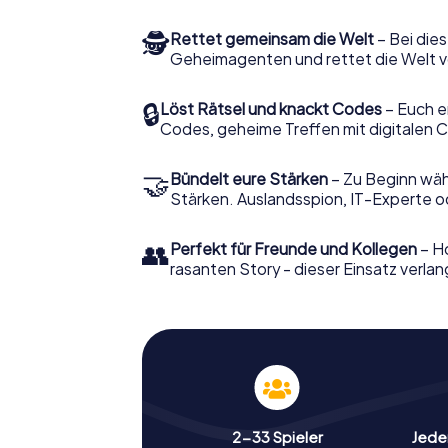
🕵
Rettet gemeinsam die Welt
– Bei dies
Geheimagenten und rettet die Welt v
🔒
Löst Rätsel und knackt Codes
– Euch e
Codes, geheime Treffen mit digitalen C
🤝
Bündelt eure Stärken
– Zu Beginn wähl
Stärken. Auslandsspion, IT-Experte od
👥
Perfekt für Freunde und Kollegen
– Ho
rasanten Story - dieser Einsatz verlan
2-33 Spieler
Jeder