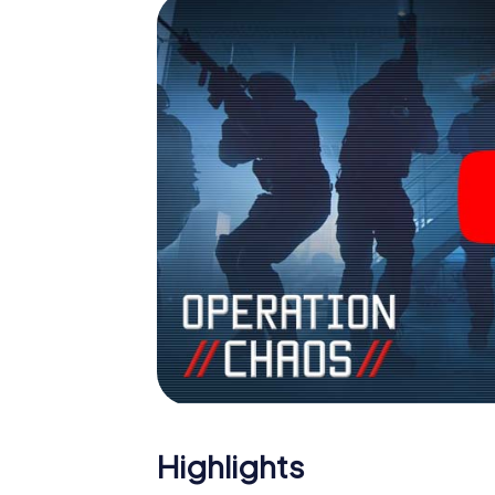
Team im Highscore von Erwitte und erhalten 
Das myCityHunt Escape Game macht Erwitte 
Holen Sie sich Ihre Tickets in die Welt de
Erwitte in einen Outdoor Escape Room!
Highlights