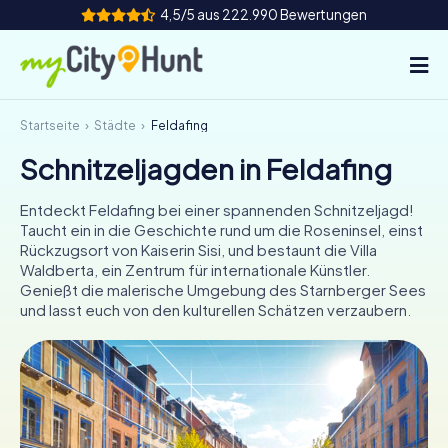
4,5/5 aus 222.990 Bewertungen
Startseite
Städte
Feldafing
So funktioniert's
Schnitzeljagden in Feldafing
Städte
Entdeckt Feldafing bei einer spannenden Schnitzeljagd!
Touren
Taucht ein in die Geschichte rund um die Roseninsel, einst
Rückzugsort von Kaiserin Sisi, und bestaunt die Villa
Waldberta, ein Zentrum für internationale Künstler.
Teamevent
Genießt die malerische Umgebung des Starnberger Sees
und lasst euch von den kulturellen Schätzen verzaubern.
Tickets
INT
AT
CH
DE
ES
FR
UK
IE
IT
NL