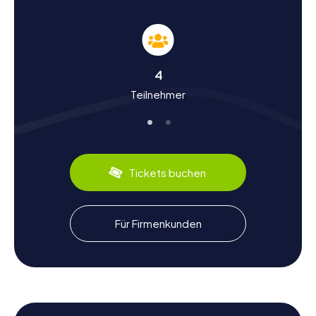
Geschichte und Kultur bei der Schnitzeljagd in
Feldafing
Die myCityHunt Schnitzeljagden in Feldafing sind nicht nur
ein Abenteuer, sondern auch eine lehrreiche Reise durch
4
die Vergangenheit. Feldafing hat eine bewegte
Teilnehmer
Geschichte, die bis ins Jahr 1116 zurückreicht. Der Ort
erlangte Berühmtheit durch die Roseninsel und das Hotel
Kaiserin Elisabeth, die beide enge Verbindungen zur
österreichischen Kaiserin Sisi haben. Wusstet ihr, dass
Feldafing während des Zweiten Weltkriegs eine
Eliteschule der NSDAP beherbergte? Heute erinnert ein
Tickets buchen
Denkmal auf dem Jüdischen Friedhof an die Opfer dieser
Zeit. Neben der Geschichte bietet Feldafing auch
kulinarische Spezialitäten, die ihr entdecken könnt.
Probiert lokale Köstlichkeiten in einem der gemütlichen
Für Firmenkunden
Cafés oder Restaurants der Stadt.
Nach der Schnitzeljagd in Feldafing die
Umgebung erkunden
Nach einer spannenden Schnitzeljagd in Feldafing bietet