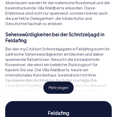
Abenteuern werdet ihr die malerische Roseninsel und die
beeindruckende Villa Waldberta erkunden. Diese
Erlebnisse sind nicht nur spannend, sondern bieten auch
die perfekte Gelegenheit, die lokale Kultur und
Geschichte hautnah zu erleben.
Sehenswürdigkeiten bei der Schnitzeljagd in
Feldafing
Bei den myCityHunt Schnitzeljagden in Feldafing könnt ihr
zahlreiche Sehenswürdigkeiten entdecken und dabei
spannende Rätsel lösen. Besucht die bezaubernde
Roseninsel, die einst ein beliebter Rückzugsort für
Kaiserin Sisi war. Die Villa Waldberta, heute ein
internationales Künstlerhaus, beeindruckt mit ihrer
faszinierenden Architektur. Auch das nostalgische
Strandbad Feldafing, ein denkmalgeschütztes Bauwerk
Mehr zeigen
aus dem Jahr 1927, wird euch in seinen Bann ziehen.
Während eurer Schnitzeljagd in Feldafing werdet ihr an
jeder Station mit neuen Herausforderungen konfrontiert,
die euch tiefer in die Geschichte und Kultur der Stadt
eintauchen lassen.
Feldafing