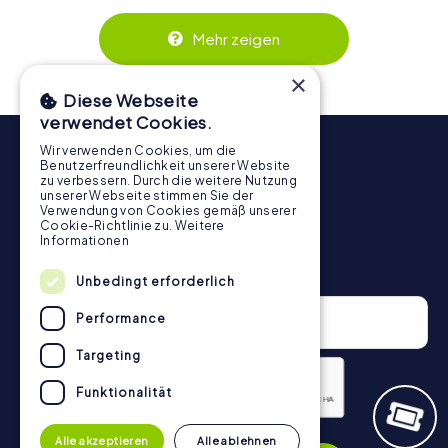
Zusammenspiel und erzeugen einen echten Teamspirit.
Dank der einfachen Handhabung über das Smartphone
Mehr zeigen
behält ihr jederzeit den Überblick. So wird die
Schnitzeljagd in Feldafing für jedes Team – klein wie groß
×
– zu einem Highlight.
Diese Webseite
verwendet Cookies.
Wir verwenden Cookies, um die
Benutzerfreundlichkeit unserer Website
zu verbessern. Durch die weitere Nutzung
unserer Webseite stimmen Sie der
Verwendung von Cookies gemäß unserer
Cookie-Richtlinie zu.
Weitere
Informationen
Newsletter
Unbedingt erforderlich
Performance
Targeting
Funktionalität
Datenschutzerklärung
Alle akzeptieren
Alle ablehnen