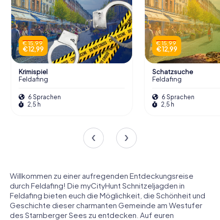
€ 15,99
€ 15,99
€ 12,99
€ 12,99
Krimispiel
Schatzsuche
Feldafing
Feldafing
6 Sprachen
6 Sprachen
2,5 h
2,5 h
Willkommen zu einer aufregenden Entdeckungsreise
durch Feldafing! Die myCityHunt Schnitzeljagden in
Feldafing bieten euch die Möglichkeit, die Schönheit und
Geschichte dieser charmanten Gemeinde am Westufer
des Starnberger Sees zu entdecken. Auf euren