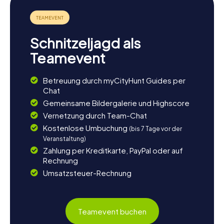
die Umgebung zahlreiche Möglichkeiten zur Entspannung
und weiteren Erkundungen. Der Feldafinger Park lädt zu
einem gemütlichen Spaziergang ein, bei dem ihr die Ruhe
und Schönheit der Natur genießen könnt. Wenn ihr noch
Schnitzeljagd als
mehr über die Region erfahren möchtet, lohnt sich ein
Besuch der Maffei-Kapelle oder der Villa Maffei, die beide
Teamevent
eindrucksvolle Zeugnisse der Vergangenheit sind. Lasst
den Tag in einem der traditionellen bayerischen
Betreuung durch myCityHunt Guides per
Gasthäuser ausklingen und genießt eine deftige Mahlzeit
Chat
mit Blick auf den Starnberger See.
Gemeinsame Bildergalerie und Highscore
Vernetzung durch Team-Chat
Kostenlose Umbuchung
(bis 7 Tage vor der
Veranstaltung)
Zahlung per Kreditkarte, PayPal oder auf
Rechnung
Umsatzsteuer-Rechnung
Teamevent buchen