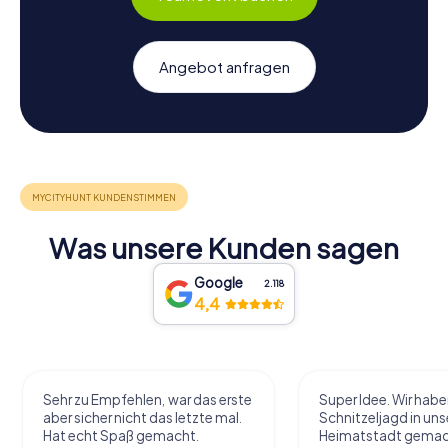
Angebot anfragen
Was unsere Kunden sagen
Google
2.118
4,4
Sehr zu Empfehlen, war das erste
Super Idee. Wir habe
aber sicher nicht das letzte mal.
Schnitzeljagd in uns
Hat echt Spaß gemacht.
Heimatstadt gemac