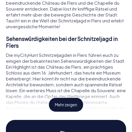
beeindruckende Château de Flers und die Chapelle du
Souvenir entdecken. Dabei löst ihr knifflige Rätsel und
erfahrt mehr über die bewegte Geschichte der Stadt.
Taucht ein in die Welt der Schnitzeljagd in Flers und erlebt
unvergessliche Momente!
Sehenswürdigkeiten bei der Schnitzeljagd in
Flers
Die myCityHunt Schnitzeljagden in Flers führen euch zu
einigen der bekanntesten Sehenswürdigkeiten der Stadt.
Ein Highlight ist das Château de Flers, ein prächtiges
Schloss aus dem 16. Jahrhundert, das heute ein Museum
beherbergt. Hier könnt ihr nicht nur die beeindruckende
Architektur bewundern, sondern auch spannende Rätsel
lösen. Ein weiteres Muss ist die Chapelle du Souvenir, eine
Kapelle, die an die Opfer der Weltkriege erinnert. Auch
das Musée du château de Flers, das interessante
Mehr zeigen
Ausstellungen zur lokalen Geschichte und Kunst bietet, ist
Teil der Schnitzeljagd in Flers. Bei jeder Station erfahrt ihr
mehr über die Geschichte und Bedeutung dieser Orte,
während ihr gleichzeitig euer Wissen auf die Probe stellt.