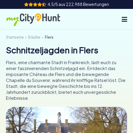
4,5/5 aus 222.988 Bewertungen
Startseite
Städte
Flers
So funktioniert's
Schnitzeljagden in Flers
Städte
Flers, eine charmante Stadt in Frankreich, lädt euch zu
Touren
einer faszinierenden Schnitzeljagd ein. Entdeckt das
imposante Château de Flers und die bewegende
Chapelle du Souvenir, während ihr knifflige Rätsel löst. Die
Teamevent
Stadt, die eine bewegte Geschichte bis ins 12.
Jahrhundert zurückblickt, bietet euch unvergessliche
Tickets
Erlebnisse.
INT
AT
CH
DE
ES
FR
UK
IE
IT
NL