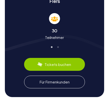
Flers
Geschichte und Kultur bei der Schnitzeljagd in
Flers
Während der myCityHunt Schnitzeljagden in Flers taucht
ihr tief in die Geschichte und Kultur der Stadt ein. Flers
blickt auf eine lange und bewegte Vergangenheit zurück,
30
die bis ins 12. Jahrhundert reicht. Ursprünglich ein kleines
Teilnehmer
mittelalterliches Dorf, entwickelte sich Flers durch die
industrielle Revolution zu einem wirtschaftlichen Zentrum
der Normandie. Wusstet ihr, dass Flers während der
Französischen Revolution eine wichtige Rolle spielte und
das Château de Flers zeitweise von königstreuen
Chouans besetzt war? Oder dass die Stadt im Zweiten
Tickets buchen
Weltkrieg stark bombardiert und später wieder
aufgebaut wurde? Diese und viele weitere interessante
Fakten erfahrt ihr bei einer Schnitzeljagd in Flers. Und
natürlich kommt auch der Genuss nicht zu kurz: Probiert
Für Firmenkunden
unbedingt lokale Spezialitäten wie den berühmten
Camembert oder die köstlichen Apfelprodukte der
Region.
Nach der Schnitzeljagd in Flers die Umgebung