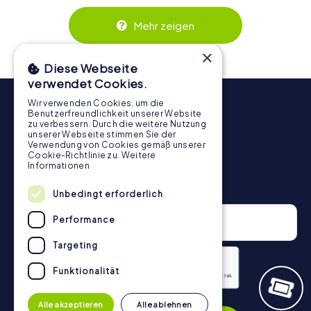
Zusammenspiel und erzeugen einen echten Teamspirit.
Dank der einfachen Handhabung über das Smartphone
Mehr zeigen
behält ihr jederzeit den Überblick. So wird die
Schnitzeljagd in Flers für jedes Team – klein wie groß – zu
×
einem Highlight.
Diese Webseite
verwendet Cookies.
Wir verwenden Cookies, um die
Benutzerfreundlichkeit unserer Website
zu verbessern. Durch die weitere Nutzung
unserer Webseite stimmen Sie der
Verwendung von Cookies gemäß unserer
Cookie-Richtlinie zu.
Weitere
Informationen
Newsletter
Unbedingt erforderlich
Performance
Targeting
Funktionalität
Datenschutzerklärung
Alle akzeptieren
Alle ablehnen