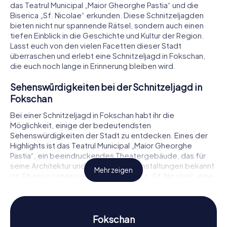
das Teatrul Municipal „Maior Gheorghe Pastia“ und die
Biserica „Sf. Nicolae“ erkunden. Diese Schnitzeljagden
bieten nicht nur spannende Rätsel, sondern auch einen
tiefen Einblick in die Geschichte und Kultur der Region.
Lasst euch von den vielen Facetten dieser Stadt
überraschen und erlebt eine Schnitzeljagd in Fokschan,
die euch noch lange in Erinnerung bleiben wird.
Sehenswürdigkeiten bei der Schnitzeljagd in
Fokschan
Bei einer Schnitzeljagd in Fokschan habt ihr die
Möglichkeit, einige der bedeutendsten
Sehenswürdigkeiten der Stadt zu entdecken. Eines der
Highlights ist das Teatrul Municipal „Maior Gheorghe
Pastia“, ein beeindruckendes Theatergebäude, das für
seine Architektur und kulturellen Veranstaltungen bekannt
Mehr zeigen
ist. Ebenso sehenswert ist die Biserica „Sf. Nicolae“, eine
Kirche mit beeindruckender Architektur und reicher
Geschichte. Auch die Biserica „Nașterea Maicii Domnului“ -
Săpunaru bietet euch eine faszinierende Kulisse für Rätsel
und Entdeckungen. Diese Orte sind nicht nur
Fokschan
architektonische Meisterwerke, sondern auch perfekte