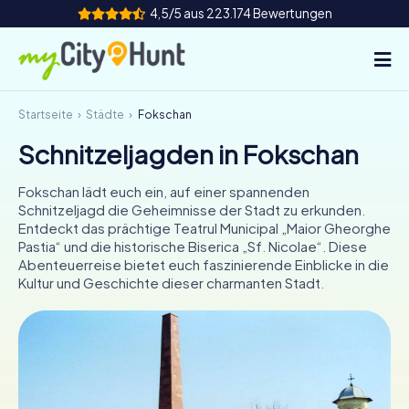
4,5/5 aus 223.174 Bewertungen
Startseite
Städte
Fokschan
So funktioniert's
Schnitzeljagden in Fokschan
Städte
Fokschan lädt euch ein, auf einer spannenden
Touren
Schnitzeljagd die Geheimnisse der Stadt zu erkunden.
Entdeckt das prächtige Teatrul Municipal „Maior Gheorghe
Pastia“ und die historische Biserica „Sf. Nicolae“. Diese
Teamevent
Abenteuerreise bietet euch faszinierende Einblicke in die
Kultur und Geschichte dieser charmanten Stadt.
Tickets
INT
AT
CH
DE
ES
FR
UK
IE
IT
NL