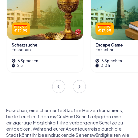
€ 15,99
€ 15,99
€ 12,99
€ 12,99
Schatzsuche
Escape Game
Fokschan
Fokschan
6 Sprachen
6 Sprachen
2,5 h
3,0 h
Fokschan, eine charmante Stadt im Herzen Rumäniens,
bietet euch mit den myCityHunt Schnitzeljagden eine
einzigartige Möglichkeit, ihre verborgenen Schätze zu
entdecken. Während eurer Abenteuerreise durch die
Stadt könnt ihr beeindruckende Sehenswürdigkeiten wie