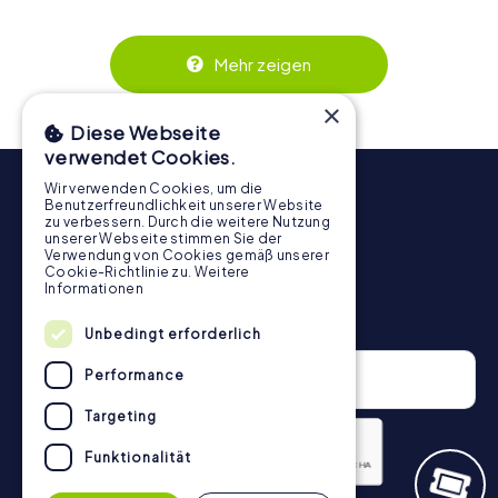
wird. Die interaktiven Aufgaben fördern das
Zusammenspiel und erzeugen einen echten Teamspirit.
Dank der einfachen Handhabung über das Smartphone
Mehr zeigen
behält ihr jederzeit den Überblick. So wird die
Schnitzeljagd in Fokschan für jedes Team – klein wie groß
×
– zu einem Highlight.
Diese Webseite
verwendet Cookies.
Wir verwenden Cookies, um die
Benutzerfreundlichkeit unserer Website
zu verbessern. Durch die weitere Nutzung
unserer Webseite stimmen Sie der
Verwendung von Cookies gemäß unserer
Cookie-Richtlinie zu.
Weitere
Informationen
Newsletter
Unbedingt erforderlich
Performance
Targeting
Funktionalität