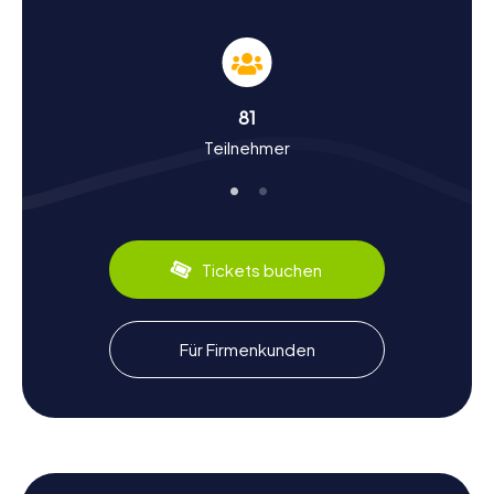
Schauplätze für eure Schnitzeljagd in Fokschan.
Geschichte und Kultur bei der Schnitzeljagd in
Fokschan entdecken
81
Eine Schnitzeljagd in Fokschan ist auch eine Reise in die
Teilnehmer
Vergangenheit und Kultur der Stadt. Fokschan hat eine
bewegte Geschichte, die bis ins Mittelalter zurückreicht.
Die Stadt war ein bedeutender Handelsplatz und spielte
eine wichtige Rolle in der Geschichte der Region.
Wusstet ihr, dass Fokschan einst ein Zentrum für den
Weinhandel war? Diese und viele weitere interessante
Tickets buchen
Fakten erfahrt ihr während eurer Schnitzeljagd. Auch die
kulinarischen Spezialitäten der Region, wie der berühmte
Mămăligă (eine Art Polenta), sind Teil der kulturellen
Entdeckungen, die auf euch warten.
Für Firmenkunden
Nach der Schnitzeljagd in Fokschan die
Umgebung erkunden
Nach einer aufregenden Schnitzeljagd in Fokschan gibt es
noch vieles mehr zu entdecken. Die Umgebung der Stadt