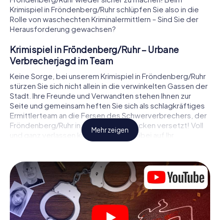
Krimispiel in Fröndenberg/Ruhr schlüpfen Sie also in die
Rolle von waschechten Kriminalermittlern – Sind Sie der
Herausforderung gewachsen?
Krimispiel in Fröndenberg/Ruhr – Urbane
Verbrecherjagd im Team
Keine Sorge, bei unserem Krimispiel in Fröndenberg/Ruhr
stürzen Sie sich nicht allein in die verwinkelten Gassen der
Stadt. Ihre Freunde und Verwandten stehen Ihnen zur
Seite und gemeinsam heften Sie sich als schlagkräftiges
Ermittlerteam an die Fersen des Schwerverbrechers, der
Fröndenberg/Ruhr in Angst und Schrecken versetzt! Voll
Mehr zeigen
und ganz verlassen können Sie sich dabei auf Ihr
wichtigstes Ermittlerutensil, Ihr Smartphone. Mittels GPS-
Navigation leitet es Sie auf Ihrer Spurensuche zum Tatort,
zu zahlreichen Schauplätzen in Fröndenberg/Ruhr, die mit
der Tat in Verbindung stehen, und schließlich zum Mörder.
An jedem Ort knacken Sie knifflige Rätsel und kommen so
Stück für Stück der Lösung des Falls immer näher. Anders
als bei einem klassischen Krimi Dinner in Fröndenberg/Ruhr
bestimmen also Sie das Geschehen, bewegen sich an der