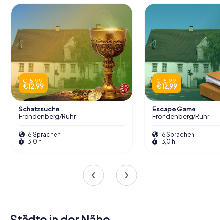
€ 15,99
€ 15,99
€ 12,99
€ 12,99
Schatzsuche
Escape Game
Fröndenberg/Ruhr
Fröndenberg/Ruhr
6 Sprachen
6 Sprachen
3,0 h
3,0 h
Städte in der Nähe