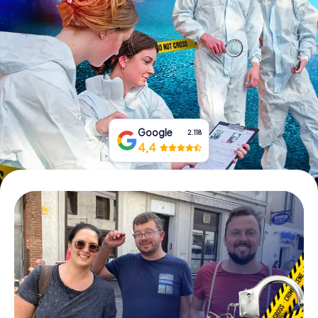
Tickets buchen
Gutscheine bestellen
Google
2.118
4,4