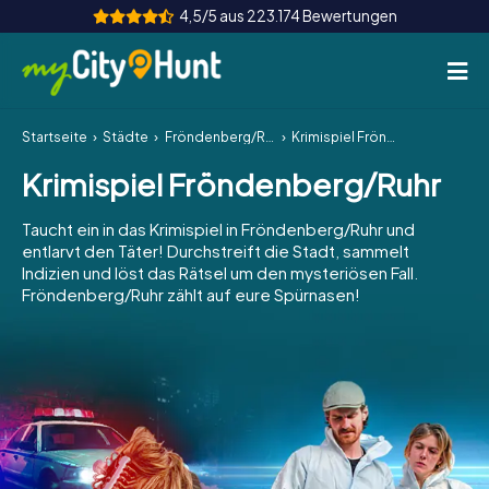
4,5/5 aus 223.174 Bewertungen
Startseite
Städte
Fröndenberg/Ruhr
Krimispiel Fröndenberg/Ruhr
So funktioniert's
Krimispiel Fröndenberg/Ruhr
Städte
Taucht ein in das Krimispiel in Fröndenberg/Ruhr und
Touren
entlarvt den Täter! Durchstreift die Stadt, sammelt
Indizien und löst das Rätsel um den mysteriösen Fall.
Fröndenberg/Ruhr zählt auf eure Spürnasen!
Teamevent
Tickets
INT
AT
CH
DE
ES
FR
UK
IE
IT
NL