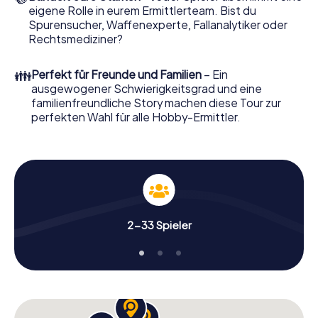
eigene Rolle in eurem Ermittlerteam. Bist du
Das Krimispiel in Fröndenberg/Ruhr kann
Spurensucher, Waffenexperte, Fallanalytiker oder
beginnen!
Rechtsmediziner?
Nun fehlt Ihnen nur noch eine Kleinigkeit, um mit Ihren
Ermittlungen in Fröndenberg/Ruhr zu starten: Ihr
👪
Perfekt für Freunde und Familien
– Ein
Ticketcode! Ordern Sie ihn mit wenigen Klicks in unserem
ausgewogener Schwierigkeitsgrad und eine
Ticketshop, schon in wenigen Minuten finden Sie ihn in
familienfreundliche Story machen diese Tour zur
Ihrem eMail-Postfach. Jetzt starten Sie Ihren Online-
perfekten Wahl für alle Hobby-Ermittler.
Browser, geben Ihren Code ein – und sind startklar!
Worauf warten Sie noch? Fröndenberg/Ruhr zählt auf Sie!
2-33 Spieler