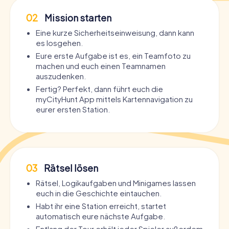
02
Mission starten
Eine kurze Sicherheitseinweisung, dann kann
es losgehen.
Eure erste Aufgabe ist es, ein Teamfoto zu
machen und euch einen Teamnamen
auszudenken.
Fertig? Perfekt, dann führt euch die
myCityHunt App mittels Kartennavigation zu
eurer ersten Station.
03
Rätsel lösen
Rätsel, Logikaufgaben und Minigames lassen
euch in die Geschichte eintauchen.
Habt ihr eine Station erreicht, startet
automatisch eure nächste Aufgabe.
Entlang der Tour erhält jeder Spieler außerdem