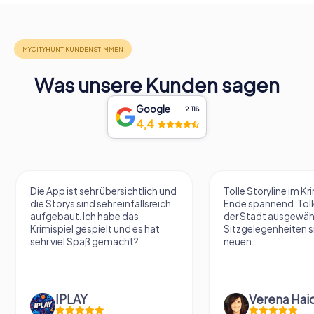
Was unsere Kunden sagen
Google
2.118
4,4
Die App ist sehr übersichtlich und
Tolle Storyline im Kr
die Storys sind sehr einfallsreich
Ende spannend. Tolle
aufgebaut. Ich habe das
der Stadt ausgewäh
Krimispiel gespielt und es hat
Sitzgelegenheiten s
sehr viel Spaß gemacht?
neuen...
IPLAY