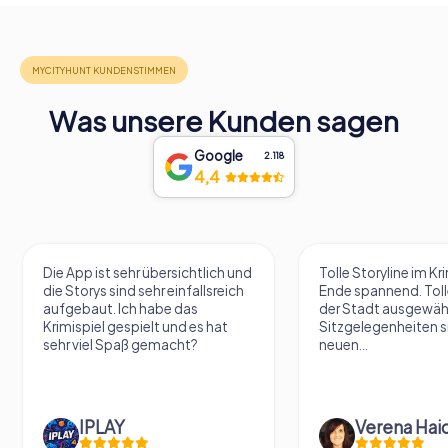
Was unsere Kunden sagen
Google
2.118
4,4
Die App ist sehr übersichtlich und
Tolle Storyline im Kr
die Storys sind sehr einfallsreich
Ende spannend. Tolle
aufgebaut. Ich habe das
der Stadt ausgewäh
Krimispiel gespielt und es hat
Sitzgelegenheiten s
sehr viel Spaß gemacht?
neuen...
IPLAY