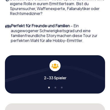
eigene Rolle in eurem Ermittlerteam. Bist du
Nun fehlt Ihnen nur noch eine Kleinigkeit, um mit Ihren
Spurensucher, Waffenexperte, Fallanalytiker oder
Ermittlungen in Füssen zu starten: Ihr Ticketcode! Ordern
Rechtsmediziner?
Sie ihn mit wenigen Klicks in unserem Ticketshop, schon in
wenigen Minuten finden Sie ihn in Ihrem eMail-Postfach.
👪
Perfekt für Freunde und Familien
– Ein
Jetzt starten Sie Ihren Online-Browser, geben Ihren Code
ausgewogener Schwierigkeitsgrad und eine
ein – und sind startklar!
familienfreundliche Story machen diese Tour zur
perfekten Wahl für alle Hobby-Ermittler.
Worauf warten Sie noch? Füssen zählt auf Sie!
2-33 Spieler