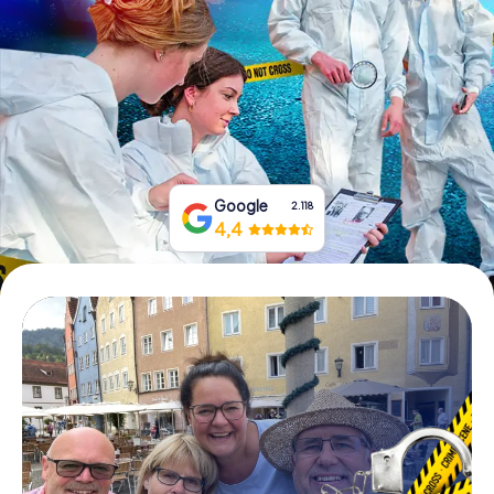
Tickets buchen
Gutscheine bestellen
Google
2.118
4,4