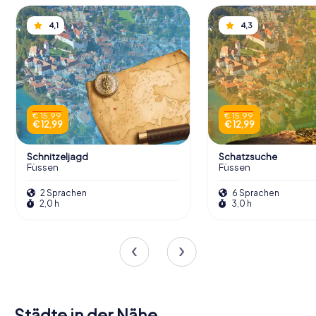
4,1
4,3
€ 15,99
€ 15,99
€ 12,99
€ 12,99
Schnitzeljagd
Schatzsuche
Füssen
Füssen
2 Sprachen
6 Sprachen
2,0 h
3,0 h
Städte in der Nähe