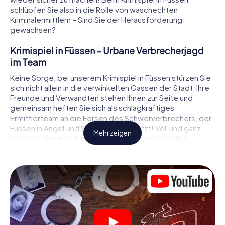
schlüpfen Sie also in die Rolle von waschechten
Kriminalermittlern – Sind Sie der Herausforderung
gewachsen?
Krimispiel in Füssen – Urbane Verbrecherjagd
im Team
Keine Sorge, bei unserem Krimispiel in Füssen stürzen Sie
sich nicht allein in die verwinkelten Gassen der Stadt. Ihre
Freunde und Verwandten stehen Ihnen zur Seite und
gemeinsam heften Sie sich als schlagkräftiges
Ermittlerteam an die Fersen des Schwerverbrechers, der
Füssen in Angst und Schrecken versetzt! Voll und ganz
Mehr zeigen
verlassen können Sie sich dabei auf Ihr wichtigstes
Ermittlerutensil, Ihr Smartphone. Mittels GPS-Navigation
leitet es Sie auf Ihrer Spurensuche zum Tatort, zu
zahlreichen Schauplätzen in Füssen, die mit der Tat in
Verbindung stehen, und schließlich zum Mörder. An jedem
Ort knacken Sie knifflige Rätsel und kommen so Stück für
Stück der Lösung des Falls immer näher. Anders als bei
einem klassischen Krimi Dinner in Füssen bestimmen also
Sie das Geschehen, bewegen sich an der frischen Luft