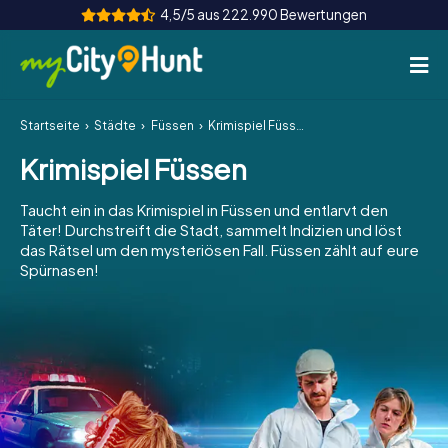
4,5/5 aus 222.990 Bewertungen
Startseite
Städte
Füssen
Krimispiel Füssen
So funktioniert's
Krimispiel Füssen
Städte
Taucht ein in das Krimispiel in Füssen und entlarvt den
Touren
Täter! Durchstreift die Stadt, sammelt Indizien und löst
das Rätsel um den mysteriösen Fall. Füssen zählt auf eure
Spürnasen!
Teamevent
Tickets
INT
AT
CH
DE
ES
FR
UK
IE
IT
NL