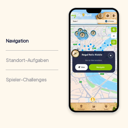
Navigation
Vorteile eines Teambuilding in Ginsheim-
Gustavsburg
Standort-Aufgaben
Ein Teambuilding in Ginsheim-Gustavsburg bietet
zahlreiche Vorteile, die weit über den Spaßfaktor
hinausgehen. Die Kombination aus Abenteuer,
Spieler-Challenges
Herausforderung und Teamarbeit macht myCityHunt
Touren zu einem wertvollen Erlebnis für jedes Team.
Positive Energie und Teamgeist
Teamevents in Ginsheim-Gustavsburg inspirieren den
Teamgeist und fördern die Motivation der Mitarbeiter.
Durch gemeinsame Erlebnisse und Herausforderungen
wächst das Zusammengehörigkeitsgefühl und die