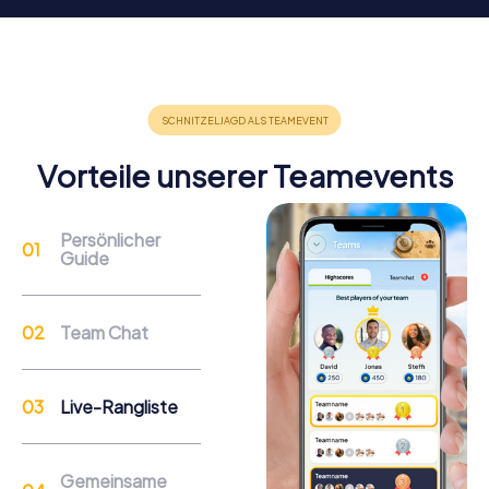
Teambuilding
Gruppendynamik, Interaktion und Kommunikation
fördern den Zusammenhalt und das Wir-Gefühl.
Vorteile unserer Teamevents
Persönlicher
Guide
Betreuung
Team Chat
Über den Support-Chat können die Teams bei
Bedarf jederzeit ihren myCityHunt Guide
kontaktieren.
Live-Rangliste
Gründe für ein myCityHunt Teamevent in
Gemeinsame