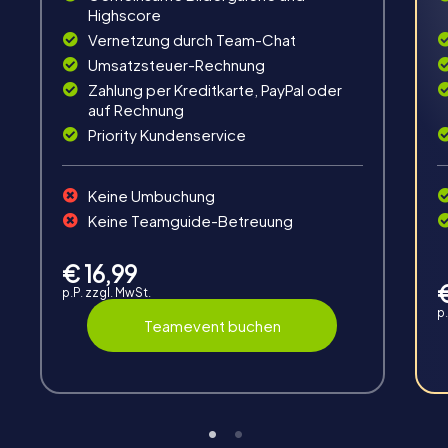
Highscore
Vernetzung durch Team-Chat
Umsatzsteuer-Rechnung
Zahlung per Kreditkarte, PayPal oder
Spaß & Bewegung
auf Rechnung
Knifflige Rätsel lösen, Teamaufgaben meistern,
Priority Kundenservice
gemeinsam unterwegs und im Team kreativ sein.
Keine Umbuchung
Keine Teamguide-Betreuung
€ 16,99
p.P. zzgl. MwSt.
Interaktion
p
Teamevent buchen
Chats zwischen den Teams, Hilfe durch myCityHunt
Guides, Live-Highscore und Echtzeit-Fotoupload.