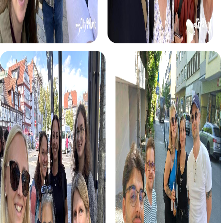
Stadt ein besonderes Erlebnis ist. Probiert traditionelle
Fischgerichte, die an die lange Fischertradition der Region
erinnern, und lasst euch von den lokalen Köstlichkeiten
verwöhnen.
myCityhunt Touren in Ginsheim-Gustavsburg
Unsere Escape Game Tour in Ginsheim-Gustavsburg ist
ein actiongeladenes Abenteuer, bei dem ihr in die Rolle
von Geheimagenten schlüpft und gegen skrupellose
Kriminelle antretet. Mit eurem Smartphone und eurem
Verstand macht ihr euch auf die Jagd durch die Stadt, um
die Welt zu retten.
Das Krimispiel in Ginsheim-Gustavsburg versetzt euch in
die Rolle von Ermittlern, die einen mysteriösen Mordfall
aufklären müssen. Gemeinsam mit eurem Team löst ihr
knifflige Rätsel und entdeckt dabei die spannendsten
Ecken der Stadt.
Bei der Schatzsuche in Ginsheim-Gustavsburg begebt ihr
euch auf die Suche nach einem verborgenen Schatz.
Diese Tour kombiniert Abenteuer und Geschichte und