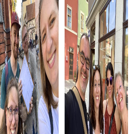
Ein Spaziergang entlang des Ginsheimer Altrheins bietet
euch die Möglichkeit, die natürliche Schönheit der
Umgebung zu genießen. Diese malerische Landschaft ist
der perfekte Ort, um frische Luft zu schnappen und
gemeinsam mit eurem Team neue Energie zu tanken.
Die historische Mainspitze, der Zusammenfluss von Rhein
und Main, ist ein weiterer faszinierender Ort, den ihr bei
eurem Teamevent in Ginsheim-Gustavsburg entdecken
könnt. Diese beeindruckende Landschaft bietet nicht nur
atemberaubende Ausblicke, sondern auch interessante
Geschichten über die Region.
Ein myCityHunt Teamevent in Ginsheim-Gustavsburg ist
auch eine großartige Gelegenheit, mehr über die lokale
Geschichte zu erfahren. Wusstet ihr, dass Gustavsburg
seinen Namen dem Schwedenkönig Gustav Adolf
verdankt? Diese und viele weitere spannende Fakten
erwarten euch während eurer Tour.
Die kulinarischen Spezialitäten von Ginsheim-Gustavsburg
sind ein weiterer Grund, warum ein Teamevent in dieser