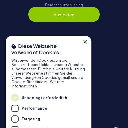
Datenschutzerklärung
Anmelden
×
Navigation
Diese Webseite
verwendet Cookies.
Tickets
Gutschein-Shop
Wir verwenden Cookies, um die
Benutzerfreundlichkeit unserer Website
Explorer Blog
zu verbessern. Durch die weitere Nutzung
unserer Webseite stimmen Sie der
myCityHunt Bewertungen
Verwendung von Cookies gemäß unserer
Cookie-Richtlinie zu.
Weitere
Kontakt
Informationen
Datenschutz
Unbedingt erforderlich
Stadtrallye.de
Performance
Targeting