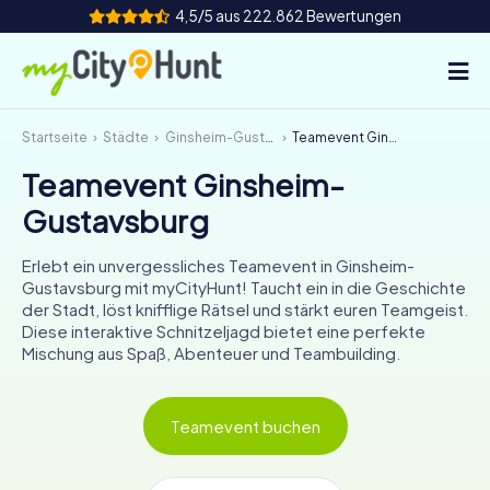
4,5/5 aus 222.862 Bewertungen
Startseite
Städte
Ginsheim-Gustavsburg
Teamevent Ginsheim-Gustavsburg
So funktioniert's
Teamevent Ginsheim-
Städte
Gustavsburg
Touren
Erlebt ein unvergessliches Teamevent in Ginsheim-
Gustavsburg mit myCityHunt! Taucht ein in die Geschichte
Teamevent
der Stadt, löst knifflige Rätsel und stärkt euren Teamgeist.
Diese interaktive Schnitzeljagd bietet eine perfekte
Tickets
Mischung aus Spaß, Abenteuer und Teambuilding.
INT
AT
CH
DE
Teamevent buchen
ES
FR
UK
IE
IT
NL