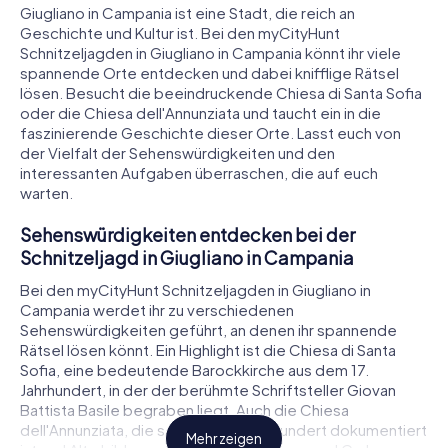
Giugliano in Campania ist eine Stadt, die reich an
Geschichte und Kultur ist. Bei den myCityHunt
Schnitzeljagden in Giugliano in Campania könnt ihr viele
spannende Orte entdecken und dabei knifflige Rätsel
lösen. Besucht die beeindruckende Chiesa di Santa Sofia
oder die Chiesa dell'Annunziata und taucht ein in die
faszinierende Geschichte dieser Orte. Lasst euch von
der Vielfalt der Sehenswürdigkeiten und den
interessanten Aufgaben überraschen, die auf euch
warten.
Sehenswürdigkeiten entdecken bei der
Schnitzeljagd in Giugliano in Campania
Bei den myCityHunt Schnitzeljagden in Giugliano in
Campania werdet ihr zu verschiedenen
Sehenswürdigkeiten geführt, an denen ihr spannende
Rätsel lösen könnt. Ein Highlight ist die Chiesa di Santa
Sofia, eine bedeutende Barockkirche aus dem 17.
Jahrhundert, in der der berühmte Schriftsteller Giovan
Battista Basile begraben liegt. Auch die Chiesa
dell'Annunziata, die seit dem 16. Jahrhundert dokumentiert
Mehr zeigen