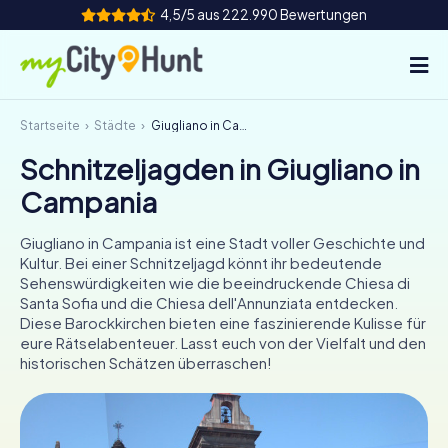
4,5/5 aus 222.990 Bewertungen
Startseite
Städte
Giugliano in Campania
So funktioniert's
Schnitzeljagden in Giugliano in
Städte
Campania
Touren
Giugliano in Campania ist eine Stadt voller Geschichte und
Kultur. Bei einer Schnitzeljagd könnt ihr bedeutende
Teamevent
Sehenswürdigkeiten wie die beeindruckende Chiesa di
Santa Sofia und die Chiesa dell'Annunziata entdecken.
Tickets
Diese Barockkirchen bieten eine faszinierende Kulisse für
eure Rätselabenteuer. Lasst euch von der Vielfalt und den
historischen Schätzen überraschen!
INT
AT
CH
DE
ES
FR
UK
IE
IT
NL