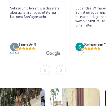
Sehr zu Empfehlen, war das erste
Super Idee. Wir habe
aber sicher nicht das letzte mal.
Schnitzeljagd in uns
Hat echt Spaß gemacht.
Heimatstadt gemac
waren 2 h mit Pause
unterhalten
Liam Voß
03.08.
02.08.