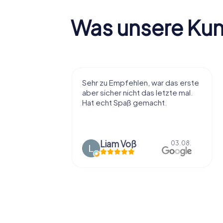
Was unsere Ku
r viel Spaß
Sehr zu Empfehlen, war das erste
t die Stadt
aber sicher nicht das letzte mal.
ißt als
Hat echt Spaß gemacht.
en.
Liam Voß
03.08.
03.08.