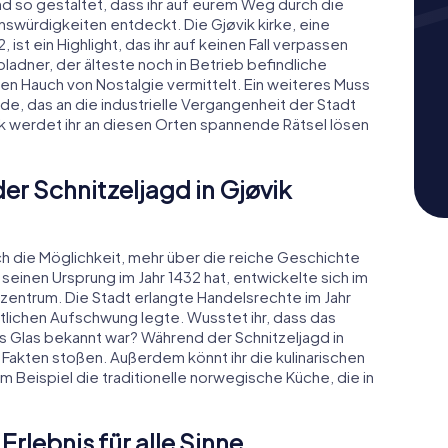
nd so gestaltet, dass ihr auf eurem Weg durch die
swürdigkeiten entdeckt. Die Gjøvik kirke, eine
st ein Highlight, das ihr auf keinen Fall verpassen
bladner, der älteste noch in Betrieb befindliche
n Hauch von Nostalgie vermittelt. Ein weiteres Muss
ude, das an die industrielle Vergangenheit der Stadt
ik werdet ihr an diesen Orten spannende Rätsel lösen
er Schnitzeljagd in Gjøvik
ch die Möglichkeit, mehr über die reiche Geschichte
s seinen Ursprung im Jahr 1432 hat, entwickelte sich im
ezentrum. Die Stadt erlangte Handelsrechte im Jahr
ftlichen Aufschwung legte. Wusstet ihr, dass das
es Glas bekannt war? Während der Schnitzeljagd in
 Fakten stoßen. Außerdem könnt ihr die kulinarischen
 Beispiel die traditionelle norwegische Küche, die in
 Erlebnis für alle Sinne