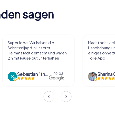
nden sagen
Super Idee. Wir haben die
Macht sehr vie
Schnitzeljagd in unserer
Handhabung und
Heimatstadt gemacht und waren
einiges ohne zu
2 h mit Pause gut unterhalten
Tolle App
Sebastian “the sleeping Boxer Dog” Röhner
Sharina 
02.08.