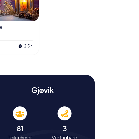
e
2,5 h
Gjøvik
81
3
Teilnehmer
Verfügbare