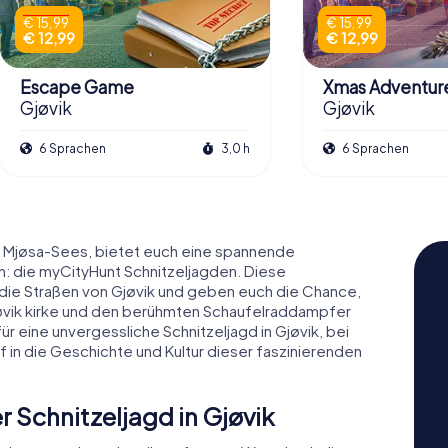
€ 15,99
€ 15,99
€ 12,99
€ 12,99
Escape Game
Xmas Adventur
Gjøvik
Gjøvik
6 Sprachen
3,0 h
6 Sprachen
s Mjøsa-Sees, bietet euch eine spannende
n: die myCityHunt Schnitzeljagden. Diese
die Straßen von Gjøvik und geben euch die Chance,
jøvik kirke und den berühmten Schaufelraddampfer
ür eine unvergessliche Schnitzeljagd in Gjøvik, bei
ief in die Geschichte und Kultur dieser faszinierenden
 Schnitzeljagd in Gjøvik