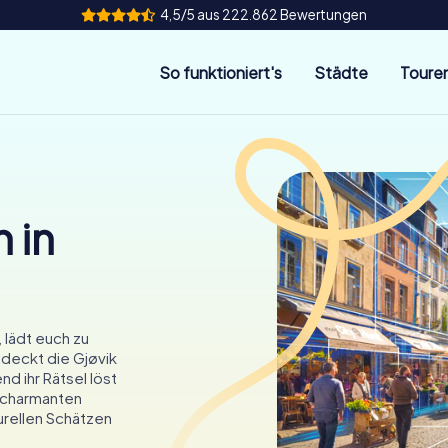
4,5/5 aus 222.862 Bewertungen
So funktioniert's
Städte
Toure
 in
 lädt euch zu
tdeckt die Gjøvik
nd ihr Rätsel löst
r charmanten
turellen Schätzen