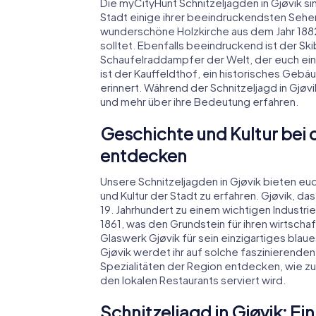
Die myCityHunt Schnitzeljagden in Gjøvik si
Stadt einige ihrer beeindruckendsten Sehen
wunderschöne Holzkirche aus dem Jahr 1882, i
solltet. Ebenfalls beeindruckend ist der Ski
Schaufelraddampfer der Welt, der euch eine
ist der Kauffeldthof, ein historisches Gebä
erinnert. Während der Schnitzeljagd in Gjøv
und mehr über ihre Bedeutung erfahren.
Geschichte und Kultur bei d
entdecken
Unsere Schnitzeljagden in Gjøvik bieten eu
und Kultur der Stadt zu erfahren. Gjøvik, da
19. Jahrhundert zu einem wichtigen Industri
1861, was den Grundstein für ihren wirtscha
Glaswerk Gjøvik für sein einzigartiges blau
Gjøvik werdet ihr auf solche faszinierenden
Spezialitäten der Region entdecken, wie zum
den lokalen Restaurants serviert wird.
Schnitzeljagd in Gjøvik: Ein