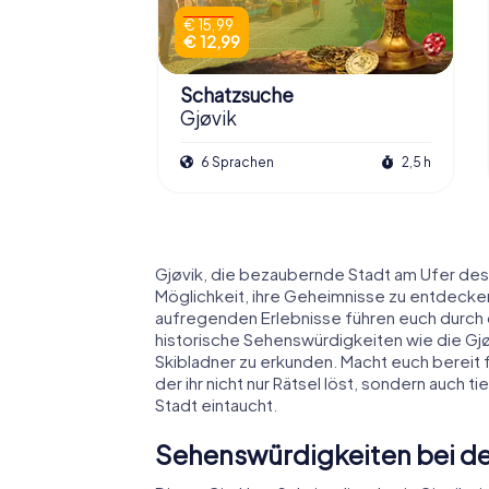
€ 15,99
€ 12,99
Schatzsuche
Gjøvik
6 Sprachen
2,5 h
Gjøvik, die bezaubernde Stadt am Ufer de
Möglichkeit, ihre Geheimnisse zu entdecke
aufregenden Erlebnisse führen euch durch 
historische Sehenswürdigkeiten wie die G
Skibladner zu erkunden. Macht euch bereit f
der ihr nicht nur Rätsel löst, sondern auch t
Stadt eintaucht.
Sehenswürdigkeiten bei der