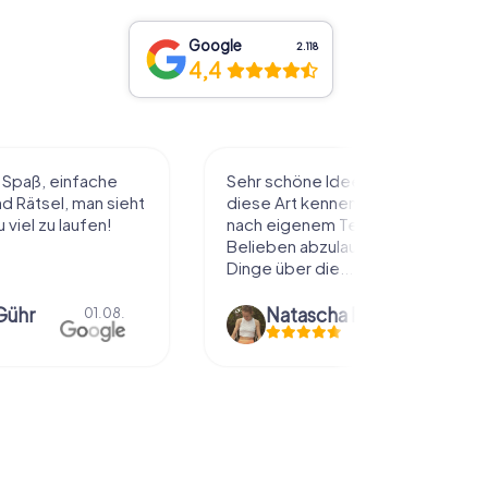
Google
2.118
4,4
l Spaß, einfache
Sehr schöne Idee die Stadt auf
 Rätsel, man sieht
diese Art kennenzulernen. Alles
 viel zu laufen!
nach eigenem Tempo und
Belieben abzulaufen und dabei
Dinge über die...
Gühr
Natascha Reuter
01.08.
01.08.