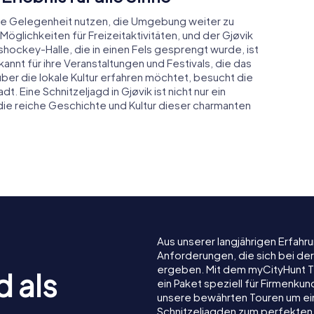
r die Gelegenheit nutzen, die Umgebung weiter zu
öglichkeiten für Freizeitaktivitäten, und der Gjøvik
shockey-Halle, die in einen Fels gesprengt wurde, ist
kannt für ihre Veranstaltungen und Festivals, die das
über die lokale Kultur erfahren möchtet, besucht die
 Eine Schnitzeljagd in Gjøvik ist nicht nur ein
die reiche Geschichte und Kultur dieser charmanten
Aus unserer langjährigen Erfah
Anforderungen, die sich bei der
ergeben. Mit dem myCityHunt T
d als
ein Paket speziell für Firmenku
unsere bewährten Touren um ein
Schnitzeljagden zum perfekten 