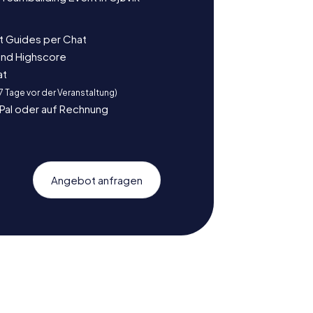
t Guides per Chat
und Highscore
at
 7 Tage vor der Veranstaltung)
yPal oder auf Rechnung
Angebot anfragen