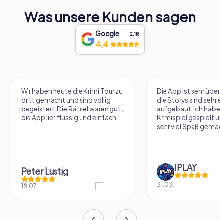
Was unsere Kunden sagen
Google
2.118
4,4
Wir haben heute die Krimi Tour zu
Die App ist sehr übe
dritt gemacht und sind völlig
die Storys sind sehr 
begeistert. Die Rätsel waren gut ,
aufgebaut. Ich habe
die App lief flüssig und einfach...
Krimispiel gespielt 
sehr viel Spaß gema
IPLAY
Peter Lustig
31.03.
18.07.