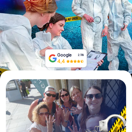
Tickets buchen
Gutscheine bestellen
Google
2.118
4,4