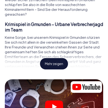
schlüpfen Sie also in die Rolle von waschechten
Kriminalermittlern – Sind Sie der Herausforderung
gewachsen?
Krimispiel in Gmunden – Urbane Verbrecherjagd
im Team
Keine Sorge, bei unserem Krimispiel in Gmunden stürzen
Sie sich nicht allein in die verwinkelten Gassen der Stadt.
Ihre Freunde und Verwandten stehen Ihnen zur Seite und
gemeinsam heften Sie sich als schlagkräftiges
Ermittlerteam an die Fersen des Schwerverbrechers, der
Gmunden in Angst und Schrecken versetzt! Voll und ganz
Mehr zeigen
verlassen können Sie sich dabei auf Ihr wichtigstes
Ermittlerutensil, Ihr Smartphone. Mittels GPS-Navigation
leitet es Sie auf Ihrer Spurensuche zum Tatort, zu
zahlreichen Schauplätzen in Gmunden, die mit der Tat in
Verbindung stehen, und schließlich zum Mörder. An jedem
Ort knacken Sie knifflige Rätsel und kommen so Stück für
Stück der Lösung des Falls immer näher. Anders als bei
einem klassischen Krimi Dinner in Gmunden bestimmen
also Sie das Geschehen, bewegen sich an der frischen