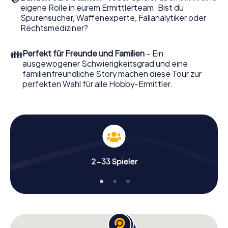
eigene Rolle in eurem Ermittlerteam. Bist du
Nun fehlt Ihnen nur noch eine Kleinigkeit, um mit Ihren
Spurensucher, Waffenexperte, Fallanalytiker oder
Ermittlungen in Gmunden zu starten: Ihr Ticketcode!
Rechtsmediziner?
Ordern Sie ihn mit wenigen Klicks in unserem Ticketshop,
schon in wenigen Minuten finden Sie ihn in Ihrem eMail-
👪
Perfekt für Freunde und Familien
– Ein
Postfach. Jetzt starten Sie Ihren Online-Browser, geben
ausgewogener Schwierigkeitsgrad und eine
Ihren Code ein – und sind startklar!
familienfreundliche Story machen diese Tour zur
perfekten Wahl für alle Hobby-Ermittler.
Worauf warten Sie noch? Gmunden zählt auf Sie!
2-33 Spieler