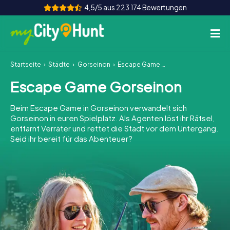
4,5/5 aus 223.174 Bewertungen
Startseite
Städte
Gorseinon
Escape Game Gorseinon
So funktioniert's
Escape Game Gorseinon
Städte
Beim Escape Game in Gorseinon verwandelt sich
Touren
Gorseinon in euren Spielplatz. Als Agenten löst ihr Rätsel,
enttarnt Verräter und rettet die Stadt vor dem Untergang.
Seid ihr bereit für das Abenteuer?
Teamevent
Tickets
INT
AT
CH
DE
ES
FR
UK
IE
IT
NL