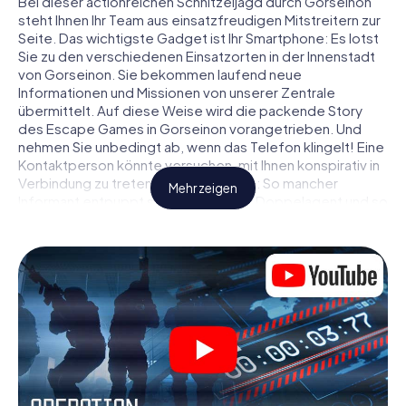
Bei dieser actionreichen Schnitzeljagd durch Gorseinon
steht Ihnen Ihr Team aus einsatzfreudigen Mitstreitern zur
Seite. Das wichtigste Gadget ist Ihr Smartphone: Es lotst
Sie zu den verschiedenen Einsatzorten in der Innenstadt
von Gorseinon. Sie bekommen laufend neue
Informationen und Missionen von unserer Zentrale
übermittelt. Auf diese Weise wird die packende Story
des Escape Games in Gorseinon vorangetrieben. Und
nehmen Sie unbedingt ab, wenn das Telefon klingelt! Eine
Kontaktperson könnte versuchen, mit Ihnen konspirativ in
Verbindung zu treten … Doch Vorsicht: So mancher
Mehr zeigen
Informant entpuppt sich als dubioser Doppelagent und so
manche Information als bewusst gelegte falsche Fährte.
Seien Sie auf der Hut, ziehen Sie die richtigen Schlüsse
und vor allem: Vertrauen Sie niemandem!
Anders als in einem klassischen Escape Room in
Gorseinon sind Sie also nicht in ein Zimmer eingesperrt,
aus dem Sie sich in einem vorgegebenen Zeitfenster
befreien müssen. Diese Smartphone Schnitzeljagd erklärt
ganz Gorseinon zu Ihrem persönlichen Spielfeld! Die
technische Voraussetzung für Ihr Agentenabenteuer in
Gorseinon: Ein Smartphone mit Zugang ins mobile