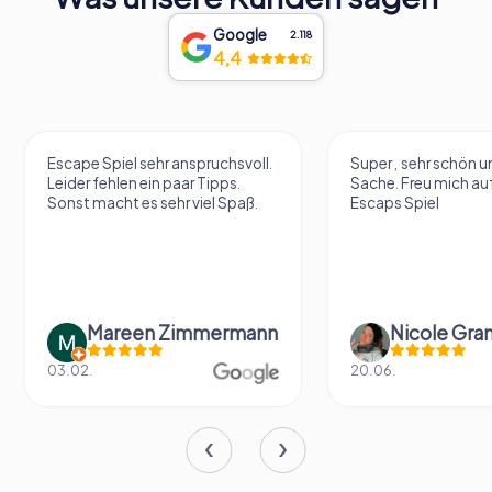
Google
2.118
4,4
Escape Spiel sehr anspruchsvoll.
Super , sehr schön un
Leider fehlen ein paar Tipps.
Sache. Freu mich au
Sonst macht es sehr viel Spaß.
Escaps Spiel
Mareen Zimmermann
Nicole Gra
03.02.
20.06.