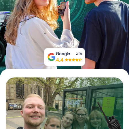
Tickets buchen
Gutscheine bestellen
Google
2.118
4,4