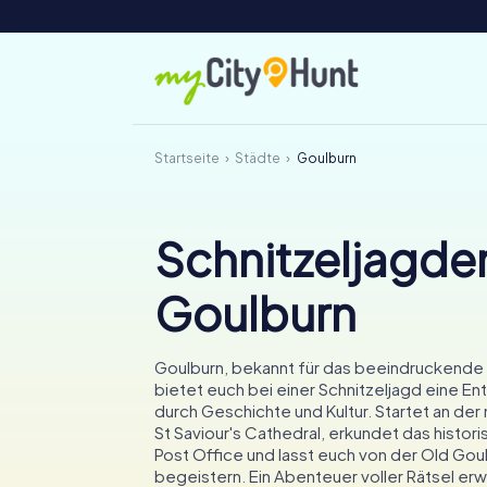
Startseite
Städte
Goulburn
Schnitzeljagden
Goulburn
Goulburn, bekannt für das beeindruckende 
bietet euch bei einer Schnitzeljagd eine E
durch Geschichte und Kultur. Startet an der
St Saviour's Cathedral, erkundet das histor
Post Office und lasst euch von der Old Go
begeistern. Ein Abenteuer voller Rätsel erw