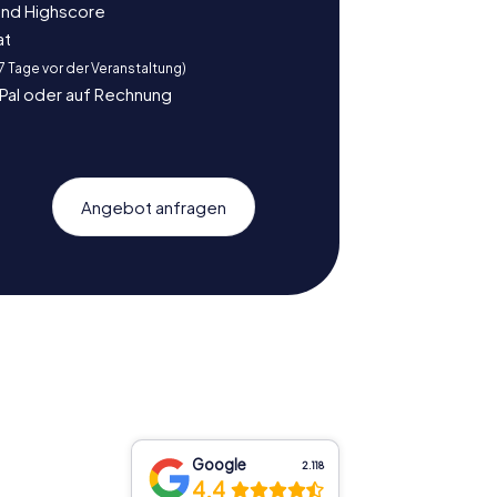
und Highscore
at
 7 Tage vor der Veranstaltung)
yPal oder auf Rechnung
Angebot anfragen
Google
2.118
4,4