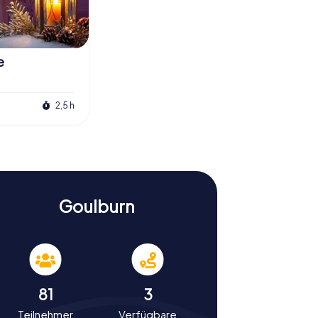
e
2,5 h
Goulburn
81
3
Teilnehmer
Verfügbare