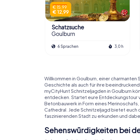
€ 15,99
€ 12,99
Schatzsuche
Goulburn
6 Sprachen
3,0 h
Willkommen in Goulburn, einer charmanten St
Geschichte als auch für ihre beeindrucken
myCityHunt Schnitzeljagden in Goulburn könn
entdecken. Startet eure Entdeckungstour v
Betonbauwerk in Form eines Merinoschafs, o
Cathedral. Jede Schnitzeljagd bietet euch 
faszinierenden Stadt zu erkunden und dabe
Sehenswürdigkeiten bei de