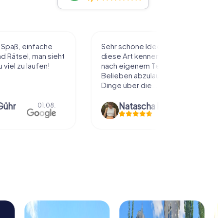
ee die Stadt auf
wir haben ein Krimi aufgelöst.
enzulernen. Alles
fanden es echt genial gemacht.
 Tempo und
hat meinem Mann und mir Spaß
laufen und dabei
gemacht. mal die Stadt anders
..
erkunden.
Natascha Reuter
01.08.
Anna Gsteu
30.07.