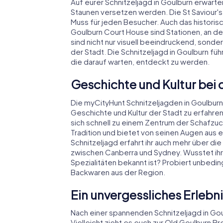
Auf eurer Schnitzeljagd in Goulburn erwart
Staunen versetzen werden. Die St Saviour's 
Muss für jeden Besucher. Auch das historis
Goulburn Court House sind Stationen, an de
sind nicht nur visuell beeindruckend, sonder
der Stadt. Die Schnitzeljagd in Goulburn fü
die darauf warten, entdeckt zu werden.
Geschichte und Kultur bei 
Die myCityHunt Schnitzeljagden in Goulburn
Geschichte und Kultur der Stadt zu erfahr
sich schnell zu einem Zentrum der Schafzuc
Tradition und bietet von seinen Augen aus
Schnitzeljagd erfahrt ihr auch mehr über di
zwischen Canberra und Sydney. Wusstet ihr,
Spezialitäten bekannt ist? Probiert unbedin
Backwaren aus der Region.
Ein unvergessliches Erlebni
Nach einer spannenden Schnitzeljagd in Go
Vielleicht zieht es euch zur Old Goulburn Br