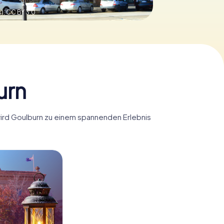
s),
CC BY 3.0
urn
 wird Goulburn zu einem spannenden Erlebnis