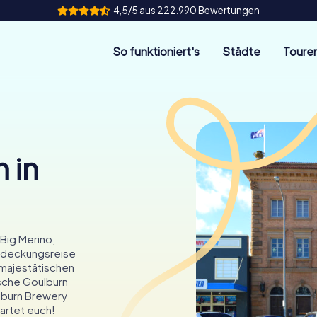
4,5/5 aus 222.990 Bewertungen
So funktioniert's
Städte
Toure
 in
Big Merino,
ntdeckungsreise
 majestätischen
ische Goulburn
ulburn Brewery
artet euch!