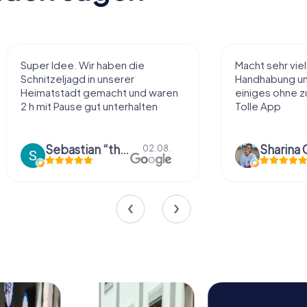
Macht sehr viel Spaß, einfache
Sehr schöne Id
Handhabung und Rätsel, man sieht
diese Art kenn
einiges ohne zu viel zu laufen!
nach eigenem
Tolle App
Belieben abzu
Dinge über die.
Sharina Gühr
01.08.