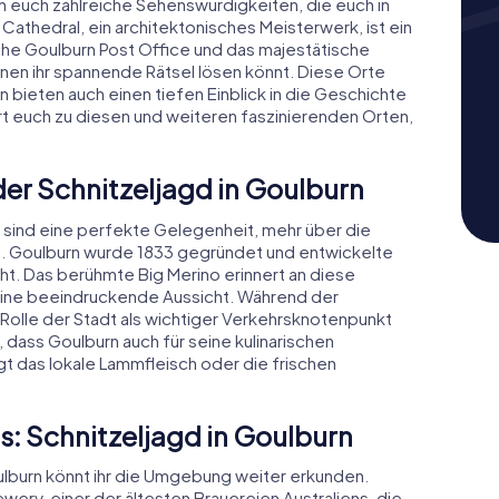
en euch zahlreiche Sehenswürdigkeiten, die euch in
Cathedral, ein architektonisches Meisterwerk, ist ein
che Goulburn Post Office und das majestätische
nen ihr spannende Rätsel lösen könnt. Diese Orte
n bieten auch einen tiefen Einblick in die Geschichte
hrt euch zu diesen und weiteren faszinierenden Orten,
der Schnitzeljagd in Goulburn
 sind eine perfekte Gelegenheit, mehr über die
en. Goulburn wurde 1833 gegründet und entwickelte
ht. Das berühmte Big Merino erinnert an diese
 eine beeindruckende Aussicht. Während der
e Rolle der Stadt als wichtiger Verkehrsknotenpunkt
 dass Goulburn auch für seine kulinarischen
gt das lokale Lammfleisch oder die frischen
s: Schnitzeljagd in Goulburn
ulburn könnt ihr die Umgebung weiter erkunden.
ewery, einer der ältesten Brauereien Australiens, die