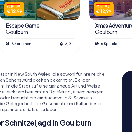
€ 15,99
€ 15,99
€ 12,99
€ 12,99
Escape Game
Xmas Adventur
Goulburn
Goulburn
6 Sprachen
3,0 h
6 Sprachen
adt in New South Wales, die sowohl für ihre reiche
den Sehenswürdigkeiten bekannt ist. Bei den
t ihr die Stadt auf eine ganz neue Art und Weise
ielleicht am berühmten Big Merino, einem riesigen
der besucht die eindrucksvolle St Saviour's
die Gelegenheit, die Geschichte und Kultur dieser
i spannende Rätsel zu lösen.
r Schnitzeljagd in Goulburn