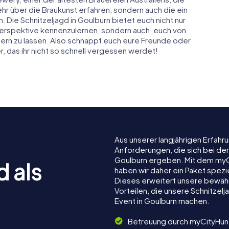
 mehr über die Braukunst erfahren, sondern auch die ein
. Die Schnitzeljagd in Goulburn bietet euch nicht nur
 Perspektive kennenzulernen, sondern auch, euch von
ern zu lassen. Also schnappt euch eure Freunde oder
, das ihr nicht so schnell vergessen werdet!
Aus unserer langjährigen Erfah
Anforderungen, die sich bei de
Goulburn ergeben. Mit dem myC
d als
haben wir daher ein Paket spezi
Dieses erweitert unsere bewäh
Vorteilen, die unsere Schnitze
Event in Goulburn machen.
Betreuung durch myCityHun