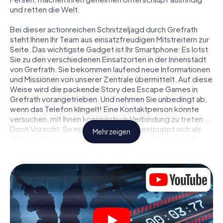
und retten die Welt.
Bei dieser actionreichen Schnitzeljagd durch Grefrath
steht Ihnen Ihr Team aus einsatzfreudigen Mitstreitern zur
Seite. Das wichtigste Gadget ist Ihr Smartphone: Es lotst
Sie zu den verschiedenen Einsatzorten in der Innenstadt
von Grefrath. Sie bekommen laufend neue Informationen
und Missionen von unserer Zentrale übermittelt. Auf diese
Weise wird die packende Story des Escape Games in
Grefrath vorangetrieben. Und nehmen Sie unbedingt ab,
wenn das Telefon klingelt! Eine Kontaktperson könnte
versuchen, mit Ihnen konspirativ in Verbindung zu treten …
Doch Vorsicht: So mancher Informant entpuppt sich als
Mehr zeigen
dubioser Doppelagent und so manche Information als
bewusst gelegte falsche Fährte. Seien Sie auf der Hut,
ziehen Sie die richtigen Schlüsse und vor allem: Vertrauen
Sie niemandem!
Anders als in einem klassischen Escape Room in Grefrath
sind Sie also nicht in ein Zimmer eingesperrt, aus dem Sie
sich in einem vorgegebenen Zeitfenster befreien
müssen. Diese Smartphone Schnitzeljagd erklärt ganz