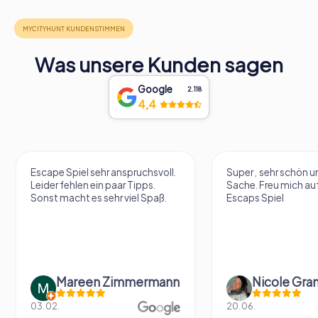
Was unsere Kunden sagen
Google
2.118
4,4
Escape Spiel sehr anspruchsvoll.
Super , sehr schön un
Leider fehlen ein paar Tipps.
Sache. Freu mich au
Sonst macht es sehr viel Spaß.
Escaps Spiel
Mareen Zimmermann
Nicole Gra
03.02.
20.06.