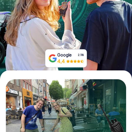
Tickets buchen
Gutscheine bestellen
Google
2.118
4,4