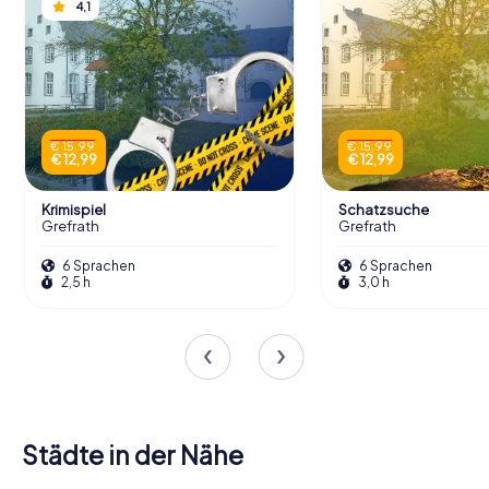
4,1
€ 15,99
€ 15,99
€ 12,99
€ 12,99
Krimispiel
Schatzsuche
Grefrath
Grefrath
6 Sprachen
6 Sprachen
2,5 h
3,0 h
Städte in der Nähe