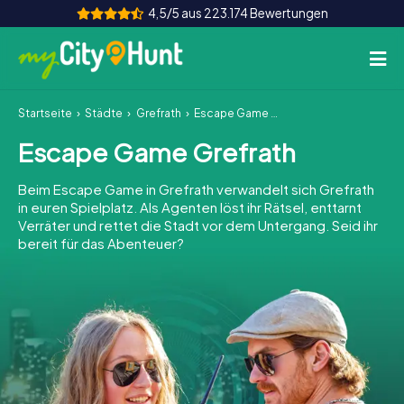
4,5/5 aus 223.174 Bewertungen
Startseite
Städte
Grefrath
Escape Game Grefrath
So funktioniert's
Escape Game Grefrath
Städte
Beim Escape Game in Grefrath verwandelt sich Grefrath
Touren
in euren Spielplatz. Als Agenten löst ihr Rätsel, enttarnt
Verräter und rettet die Stadt vor dem Untergang. Seid ihr
bereit für das Abenteuer?
Teamevent
Tickets
INT
AT
CH
DE
ES
FR
UK
IE
IT
NL