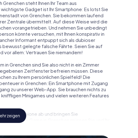
h Grenchen steht Ihnen Ihr Team aus
 wichtigste Gadget ist Ihr Smartphone: Es lotst Sie
 Innenstadt von Grenchen. Sie bekommen laufend
er Zentrale übermittelt. Auf diese Weise wird die
chen vorangetrieben. Und nehmen Sie unbedingt
person könnte versuchen, mit Ihnen konspirativ in
ancher Informant entpuppt sich als dubioser
 bewusst gelegte falsche Fährte. Seien Sie auf
und vor allem: Vertrauen Sie niemandem!
 in Grenchen sind Sie also nicht in ein Zimmer
rgegebenen Zeitfenster befreien müssen. Diese
chen zu Ihrem persönlichen Spielfeld! Die
benteuer in Grenchen: Ein Smartphone mit Zugang
 Zugang zu unserer Web-App. Sie brauchen nichts zu
s, kniffligen Minigames und vielen weiteren Features
eindliche Spione ab und bringen Sie
ehr zeigen
iesem Escape Game in Grenchen müssen Sie und Ihr
 die Bösewichte aufzuhalten. Im Gegensatz zu
zu stillen Helden: Sie verewigen sich mit Ihrem