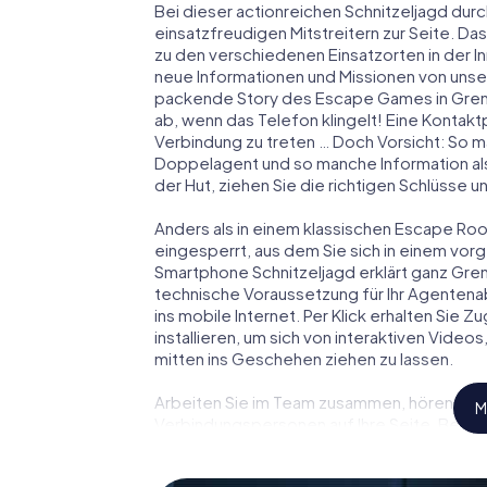
Bei dieser actionreichen Schnitzeljagd durc
einsatzfreudigen Mitstreitern zur Seite. Das
zu den verschiedenen Einsatzorten in der
neue Informationen und Missionen von unser
packende Story des Escape Games in Gren
ab, wenn das Telefon klingelt! Eine Kontakt
Verbindung zu treten … Doch Vorsicht: So m
Doppelagent und so manche Information als
der Hut, ziehen Sie die richtigen Schlüsse 
Anders als in einem klassischen Escape Room
eingesperrt, aus dem Sie sich in einem vo
Smartphone Schnitzeljagd erklärt ganz Gren
technische Voraussetzung für Ihr Agentena
ins mobile Internet. Per Klick erhalten Sie
installieren, um sich von interaktiven Video
mitten ins Geschehen ziehen zu lassen.
Arbeiten Sie im Team zusammen, hören Sie f
M
Verbindungspersonen auf Ihre Seite. Bei d
Team mit allen Wassern gewaschen sein, um
James Bond und Co. werden Sie jedoch nicht 