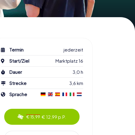
Termin
jederzeit
Start/Ziel
Marktplatz 16
Dauer
3,0 h
Strecke
3,6 km
Sprache
€ 12,99 p.P.
€ 15,99