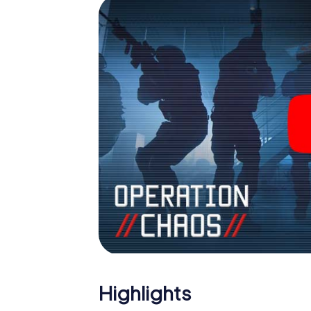
Team im Highscore von Grenchen und erhalte
Das myCityHunt Escape Game macht Grenche
Holen Sie sich Ihre Tickets in die Welt de
Grenchen in einen Outdoor Escape Room!
Highlights