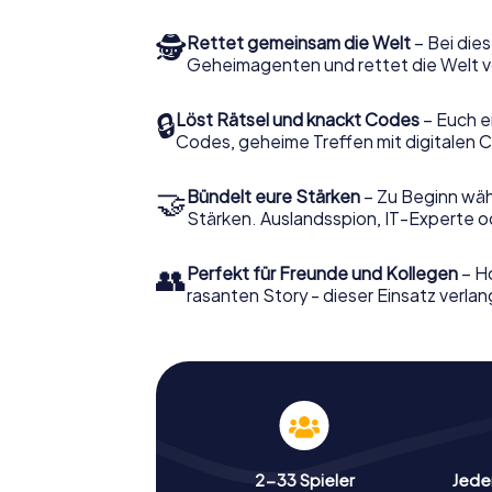
🕵
Rettet gemeinsam die Welt
– Bei dies
Geheimagenten und rettet die Welt v
🔒
Löst Rätsel und knackt Codes
– Euch e
Codes, geheime Treffen mit digitalen C
🤝
Bündelt eure Stärken
– Zu Beginn wähl
Stärken. Auslandsspion, IT-Experte od
👥
Perfekt für Freunde und Kollegen
– Ho
rasanten Story - dieser Einsatz verlan
2-33 Spieler
Jeder