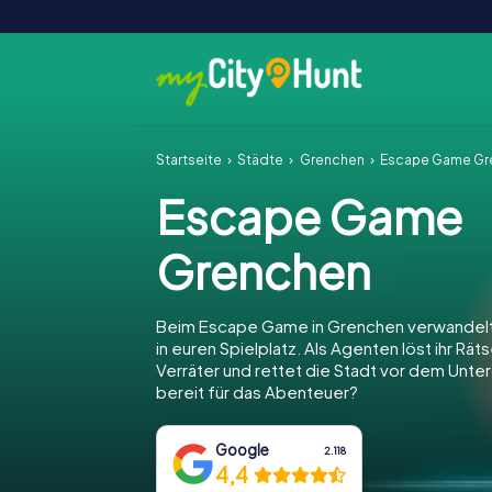
Startseite
Städte
Grenchen
Escape Game Gr
Escape Game
Grenchen
Beim Escape Game in Grenchen verwandelt
in euren Spielplatz. Als Agenten löst ihr Räts
Verräter und rettet die Stadt vor dem Unter
bereit für das Abenteuer?
Google
2.118
4,4