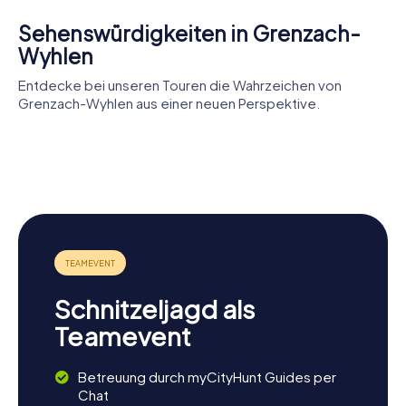
genießt – eine Schnitzeljagd in Grenzach-Wyhlen bietet
für jeden etwas. Macht euch auf den Weg und entdeckt
Sehenswürdigkeiten in Grenzach-
die Stadt auf eine völlig neue Weise!
Wyhlen
Entdecke bei unseren Touren die Wahrzeichen von
Grenzach-Wyhlen aus einer neuen Perspektive.
Burg
Museum
St.
Hornfels
Römervilla
Leodegar
Schloss
Grenzach
Schnitzeljagd als
Teamevent
Betreuung durch myCityHunt Guides per
Chat