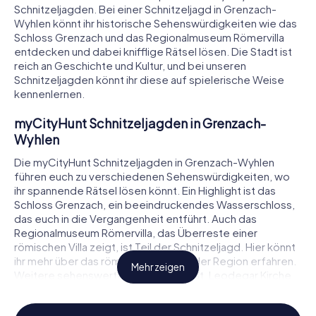
Schnitzeljagden. Bei einer Schnitzeljagd in Grenzach-
Wyhlen könnt ihr historische Sehenswürdigkeiten wie das
Schloss Grenzach und das Regionalmuseum Römervilla
entdecken und dabei knifflige Rätsel lösen. Die Stadt ist
reich an Geschichte und Kultur, und bei unseren
Schnitzeljagden könnt ihr diese auf spielerische Weise
kennenlernen.
myCityHunt Schnitzeljagden in Grenzach-
Wyhlen
Die myCityHunt Schnitzeljagden in Grenzach-Wyhlen
führen euch zu verschiedenen Sehenswürdigkeiten, wo
ihr spannende Rätsel lösen könnt. Ein Highlight ist das
Schloss Grenzach, ein beeindruckendes Wasserschloss,
das euch in die Vergangenheit entführt. Auch das
Regionalmuseum Römervilla, das Überreste einer
römischen Villa zeigt, ist Teil der Schnitzeljagd. Hier könnt
ihr mehr über das römische Leben in der Region erfahren.
Mehr zeigen
Weitere sehenswerte Orte sind die St. Leodegar Kirche
und die St. Michael Kirche, die beide mit ihrer Architektur
und Geschichte beeindrucken.