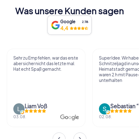
Was unsere Kunden sagen
Google
2.118
4,4
Sehr zu Empfehlen, war das erste
Super Idee. Wir habe
aber sicher nicht das letzte mal.
Schnitzeljagd in uns
Hat echt Spaß gemacht.
Heimatstadt gemac
waren 2 h mit Pause
unterhalten
Liam Voß
03.08.
02.08.