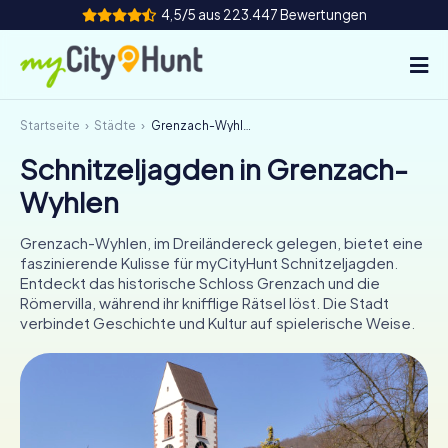
4,5/5 aus 223.447 Bewertungen
Startseite
Städte
Grenzach-Wyhlen
So funktioniert's
Schnitzeljagden in Grenzach-
Städte
Wyhlen
Touren
Grenzach-Wyhlen, im Dreiländereck gelegen, bietet eine
faszinierende Kulisse für myCityHunt Schnitzeljagden.
Teamevent
Entdeckt das historische Schloss Grenzach und die
Römervilla, während ihr knifflige Rätsel löst. Die Stadt
Tickets
verbindet Geschichte und Kultur auf spielerische Weise.
INT
AT
CH
DE
ES
FR
UK
IE
IT
NL