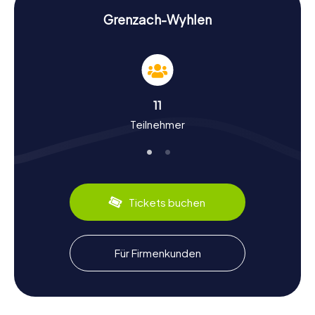
Schnitzeljagd in Grenzach-Wyhlen: Geschichte
Grenzach-Wyhlen
und Kultur erleben
Bei einer Schnitzeljagd in Grenzach-Wyhlen erfahrt ihr
nicht nur mehr über die Geschichte der Stadt, sondern
auch über ihre kulturellen Besonderheiten. Die
Geschichte von Grenzach-Wyhlen reicht bis in die
11
keltische und römische Zeit zurück. Wusstet ihr, dass die
Teilnehmer
römische Siedlung Carantiacum der Ursprung des
heutigen Grenzach ist? Oder dass Wyhlen seinen Namen
von den alamannischen Gehöften (ze wilon) hat? Bei
unseren Schnitzeljagden werdet ihr solche und viele
weitere interessante Fakten entdecken.
Tickets buchen
Auch kulinarisch hat Grenzach-Wyhlen einiges zu bieten.
Probiert doch mal die regionalen Spezialitäten in einem
der lokalen Restaurants. Besonders bekannt ist die Stadt
für ihre Weine, die auf den umliegenden Weinbergen
Für Firmenkunden
angebaut werden.
Ob ihr nun die historischen Bauwerke bestaunt, mehr über
die römische Vergangenheit erfahrt oder die lokale Küche