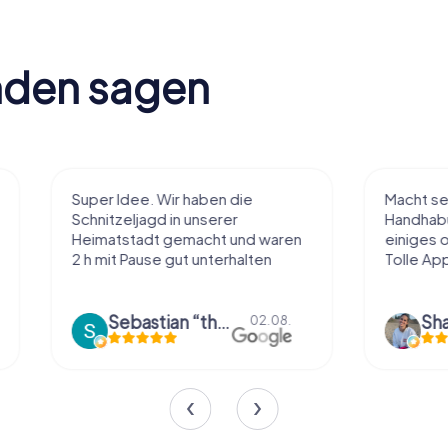
nden sagen
Super Idee. Wir haben die
Macht sehr vie
Schnitzeljagd in unserer
Handhabung und
Heimatstadt gemacht und waren
einiges ohne zu
2 h mit Pause gut unterhalten
Tolle App
Sebastian “the sleeping Boxer Dog” Röhner
Sharina 
02.08.