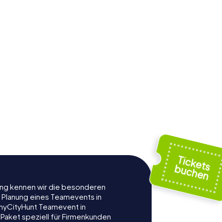
nkirche
dt
St. Katharinen
rung kennen wir die besonderen
r Planung eines Teamevents in
myCityHunt Teamevent in
 Paket speziell für Firmenkunden