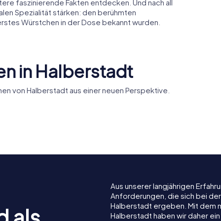
itere faszinierende Fakten entdecken. Und nach all
alen Spezialität stärken: den berühmten
 erstes Würstchen in der Dose bekannt wurden.
n in Halberstadt
en von Halberstadt aus einer neuen Perspektive.
Liebfraue
us
St. Martini
Halbersta
Aus unserer langjährigen Erfah
Anforderungen, die sich bei de
Halberstadt ergeben. Mit dem 
d als
Halberstadt haben wir daher ein