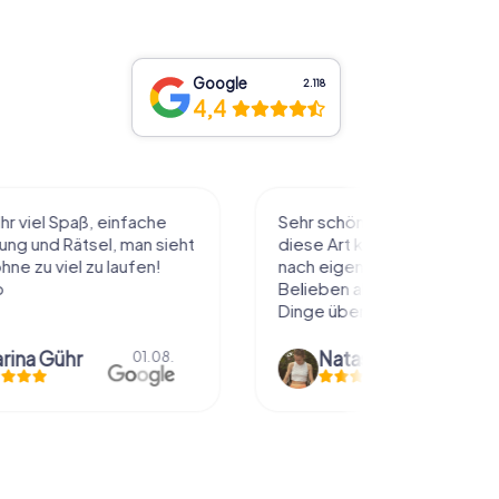
Google
2.118
4,4
l Spaß, einfache
Sehr schöne Idee die Stadt auf
 Rätsel, man sieht
diese Art kennenzulernen. Alles
 viel zu laufen!
nach eigenem Tempo und
Belieben abzulaufen und dabei
Dinge über die...
Gühr
Natascha Reuter
01.08.
01.08.