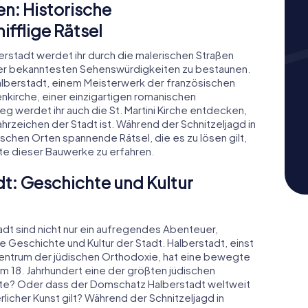
n: Historische
fflige Rätsel
erstadt werdet ihr durch die malerischen Straßen
der bekanntesten Sehenswürdigkeiten zu bestaunen.
lberstadt, einem Meisterwerk der französischen
enkirche, einer einzigartigen romanischen
eg werdet ihr auch die St. Martini Kirche entdecken,
zeichen der Stadt ist. Während der Schnitzeljagd in
schen Orten spannende Rätsel, die es zu lösen gilt,
e dieser Bauwerke zu erfahren.
dt: Geschichte und Kultur
adt sind nicht nur ein aufregendes Abenteuer,
e Geschichte und Kultur der Stadt. Halberstadt, einst
entrum der jüdischen Orthodoxie, hat eine bewegte
im 18. Jahrhundert eine der größten jüdischen
e? Oder dass der Domschatz Halberstadt weltweit
rlicher Kunst gilt? Während der Schnitzeljagd in