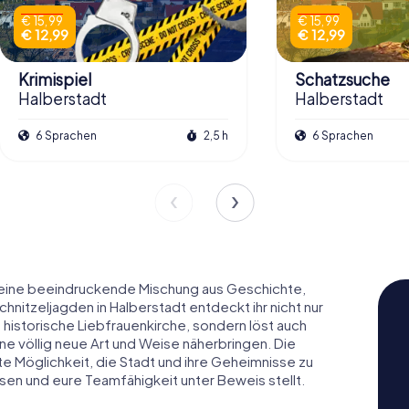
€ 15,99
€ 15,99
€ 12,99
€ 12,99
Krimispiel
Schatzsuche
Halberstadt
Halberstadt
6 Sprachen
2,5 h
6 Sprachen
h eine beeindruckende Mischung aus Geschichte,
hnitzeljagden in Halberstadt entdeckt ihr nicht nur
historische Liebfrauenkirche, sondern löst auch
ne völlig neue Art und Weise näherbringen. Die
kte Möglichkeit, die Stadt und ihre Geheimnisse zu
sen und eure Teamfähigkeit unter Beweis stellt.