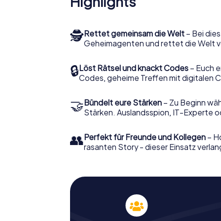
Highlights
🕵
Rettet gemeinsam die Welt
– Bei dies
Geheimagenten und rettet die Welt v
🔒
Löst Rätsel und knackt Codes
– Euch e
Codes, geheime Treffen mit digitalen C
🤝
Bündelt eure Stärken
– Zu Beginn wähl
Stärken. Auslandsspion, IT-Experte od
👥
Perfekt für Freunde und Kollegen
– Ho
rasanten Story - dieser Einsatz verlan