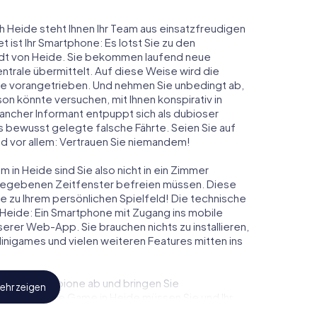
h Heide steht Ihnen Ihr Team aus einsatzfreudigen
t ist Ihr Smartphone: Es lotst Sie zu den
adt von Heide. Sie bekommen laufend neue
ntrale übermittelt. Auf diese Weise wird die
e vorangetrieben. Und nehmen Sie unbedingt ab,
on könnte versuchen, mit Ihnen konspirativ in
ancher Informant entpuppt sich als dubioser
 bewusst gelegte falsche Fährte. Seien Sie auf
und vor allem: Vertrauen Sie niemandem!
 in Heide sind Sie also nicht in ein Zimmer
rgegebenen Zeitfenster befreien müssen. Diese
e zu Ihrem persönlichen Spielfeld! Die technische
 Heide: Ein Smartphone mit Zugang ins mobile
nserer Web-App. Sie brauchen nichts zu installieren,
 Minigames und vielen weiteren Features mitten ins
eindliche Spione ab und bringen Sie
ehr zeigen
iesem Escape Game in Heide müssen Sie und Ihr
 die Bösewichte aufzuhalten. Im Gegensatz zu