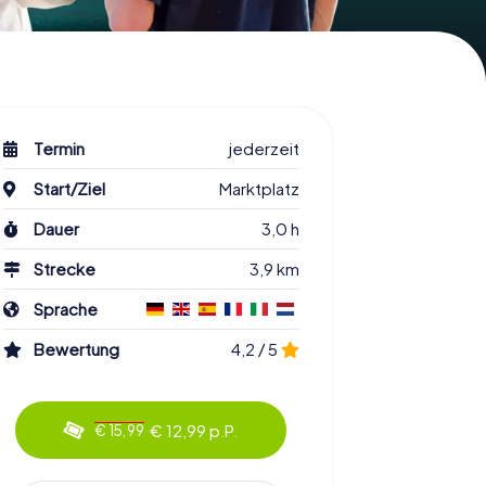
Termin
jederzeit
Start/Ziel
Marktplatz
Dauer
3,0 h
Strecke
3,9 km
Sprache
Bewertung
4,2 / 5
€ 12,99 p.P.
€ 15,99