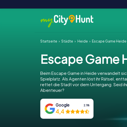
Startseite
Städte
Heide
Escape Game Heide
Escape Game 
Beim Escape Game in Heide verwandelt sich
Spielplatz. Als Agenten löst ihr Rätsel, entt
rettet die Stadt vor dem Untergang. Seid ihr
Abenteuer?
Google
2.118
4,4