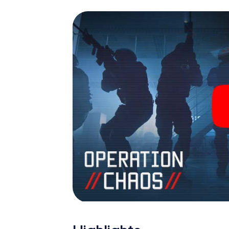
James Bond und Co. werden Sie jedoch nicht 
Team im Highscore von Heide und erhalten Z
Das myCityHunt Escape Game macht Heide zu
Holen Sie sich Ihre Tickets in die Welt de
Heide in einen Outdoor Escape Room!