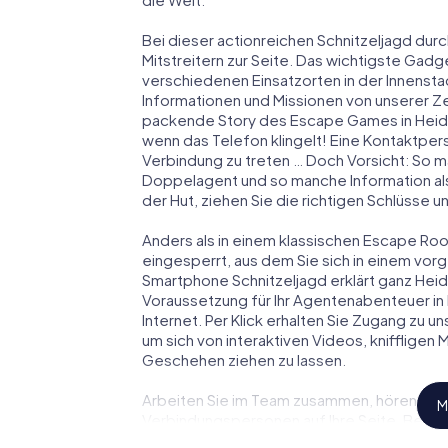
Bei dieser actionreichen Schnitzeljagd durc
Mitstreitern zur Seite. Das wichtigste Gadge
verschiedenen Einsatzorten in der Innenst
Informationen und Missionen von unserer Ze
packende Story des Escape Games in Heid
wenn das Telefon klingelt! Eine Kontaktpers
Verbindung zu treten … Doch Vorsicht: So m
Doppelagent und so manche Information als
der Hut, ziehen Sie die richtigen Schlüsse 
Anders als in einem klassischen Escape Room
eingesperrt, aus dem Sie sich in einem vo
Smartphone Schnitzeljagd erklärt ganz Heid
Voraussetzung für Ihr Agentenabenteuer in
Internet. Per Klick erhalten Sie Zugang zu u
um sich von interaktiven Videos, kniffligen
Geschehen ziehen zu lassen.
Arbeiten Sie im Team zusammen, hören Sie f
M
Verbindungspersonen auf Ihre Seite. Bei d
Team mit allen Wassern gewaschen sein, um