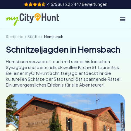
4,5/5 aus 223.447 Bewertungen
Startseite
Städte
Hemsbach
So funktioniert's
Schnitzeljagden in Hemsbach
Städte
Hemsbach verzaubert euch mit seiner historischen
Touren
Synagoge und der eindrucksvollen Kirche St. Laurentius.
Bei einer myCityHunt Schnitzeljagd entdeckt ihr die
kulturellen Schätze der Stadt und löst spannende Rätsel.
Teamevent
Ein unvergessliches Erlebnis für alle Abenteurer!
Tickets
INT
AT
CH
DE
ES
FR
UK
IE
IT
NL