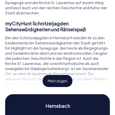
Synagoge und die Kirche St. Laurentius auf eurem Weg
und lasst euch von der reichen Geschichte und Kultur der
Stadt überraschen.
myCityHunt Schnitzeljagden:
Sehenswürdigkeiten und Rätselspaß
Bei den Schnitzeljagden in Hemsbach werdet ihr zu den
bedeutendsten Sehenswürdigkeiten der Stadt geführt.
Ein Highlight ist die Synagoge, die heute als Begegnungs-
und Gedenkstätte dient und ein eindrucksvolles Zeugnis
der jüdischen Geschichte in der Region ist. Auch die
Kirche St. Laurentius, die sowohl katholische als auch
evangelische Gläubige beherbergt, ist ein faszinierender
Ort, an dem ihr spannende Rätsel lösen könnt. Ein
weiteres Muss ist der Waldnerturm, der auf einer Anhöhe
Mehr zeigen
thront und euch mit einer atemberaubenden Aussicht
belohnt.
Schnitzeljagd in Hemsbach: Geschichte und
Kultur erleben
Hemsbach
Während eurer Schnitzeljagd in Hemsbach werdet ihr nicht