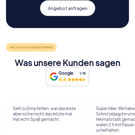
Angebot anfragen
Was unsere Kunden sagen
Google
2.118
4,4
Sehr zu Empfehlen, war das erste
Super Idee. Wir habe
aber sicher nicht das letzte mal.
Schnitzeljagd in uns
Hat echt Spaß gemacht.
Heimatstadt gemac
waren 2 h mit Pause
unterhalten