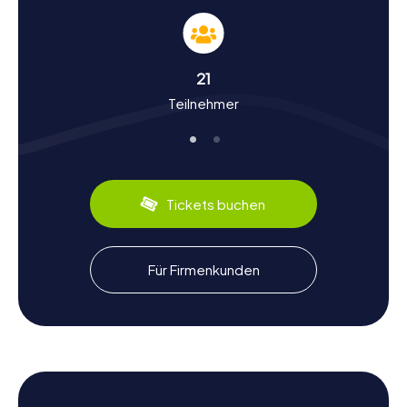
nur Rätsel lösen, sondern auch viel über die Geschichte
und Kultur der Stadt erfahren. Hemsbach wurde erstmals
im Jahr 795 urkundlich erwähnt und hat seitdem eine
bewegte Geschichte durchlebt. Wusstet ihr, dass
21
Hemsbach im Mittelalter eine bedeutende Zollstelle war?
Teilnehmer
Oder dass die Stadt während der Badischen Revolution
Schauplatz heftiger Gefechte war? Diese und viele
weitere interessante Fakten erwarten euch.
Auch kulinarisch hat Hemsbach einiges zu bieten. Probiert
die regionalen Spezialitäten in einem der gemütlichen
Tickets buchen
Lokale und lasst euch von der herzhaften Küche der
Bergstraße verwöhnen. Besonders bekannt ist
Hemsbach für seine Weine, die ihr unbedingt kosten
solltet.
Für Firmenkunden
Die myCityHunt Schnitzeljagden in Hemsbach sind die
perfekte Gelegenheit, die Stadt auf spielerische Weise
zu entdecken und dabei jede Menge Spaß zu haben. Ob
als Familie, mit Freunden oder im Rahmen eines
Teamevents – in Hemsbach erwartet euch ein
unvergessliches Abenteuer!