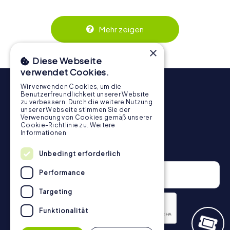
wird. Die interaktiven Aufgaben fördern das
Zusammenspiel und erzeugen einen echten Teamspirit.
Dank der einfachen Handhabung über das Smartphone
Mehr zeigen
behält ihr jederzeit den Überblick. So wird die
Schnitzeljagd in Hemsbach für jedes Team – klein wie groß
×
– zu einem Highlight.
Diese Webseite
verwendet Cookies.
Wir verwenden Cookies, um die
Benutzerfreundlichkeit unserer Website
zu verbessern. Durch die weitere Nutzung
unserer Webseite stimmen Sie der
Verwendung von Cookies gemäß unserer
Cookie-Richtlinie zu.
Weitere
Informationen
Newsletter
Unbedingt erforderlich
Performance
Targeting
Funktionalität