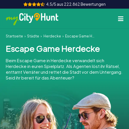
4,5/5 aus 222.862 Bewertungen
Startseite
Städte
Herdecke
Escape Game Herdecke
So funktioniert's
Escape Game Herdecke
Städte
Beim Escape Game in Herdecke verwandelt sich
Touren
Herdecke in euren Spielplatz. Als Agenten löst ihr Rätsel,
enttarnt Verräter und rettet die Stadt vor dem Untergang.
Seid ihr bereit für das Abenteuer?
Teamevent
Tickets
INT
AT
CH
DE
ES
FR
UK
IE
IT
NL