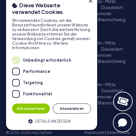
×
München - Zentrum
Hamburg - Altstadt
Berlin - Mitte
Diese Webseite
Köln
Münster
Nürnberg
Frankfurt am Main
Düsseldorf
verwendet Cookies.
Heidelberg
Stuttgart
Bonn
Bamberg
Hannover
Regensburg
Aachen
Dresden
Potsdam
Braunschweig
Wir verwenden Cookies, um die
Benutzerfreundlichkeit unserer Website
Bremen
Konstanz
zu verbessern. Durch die weitere Nutzung
Schatzsuche
unserer Webseite stimmen Sie der
Verwendung von Cookies gemäß unserer
München - Zentrum
Hamburg - Altstadt
Berlin - Mitte
Cookie-Richtlinie zu.
Weitere
Informationen
Köln
Münster
Nürnberg
Frankfurt am Main
Düsseldorf
Heidelberg
Stuttgart
Bonn
Bamberg
Hannover
Unbedingt erforderlich
Regensburg
Aachen
Dresden
Potsdam
Braunschweig
Bremen
Konstanz
Performance
Escape Game
Targeting
München - Zentrum
Hamburg - Altstadt
Berlin - Mitte
Köln
Münster
Nürnberg
Frankfurt am Main
Düsseldorf
Funktionalität
Heidelberg
Stuttgart
Bonn
Bamberg
Hannover
Regensburg
Aachen
Dresden
Potsdam
Braunschweig
Bremen
Konstanz
Alle akzeptieren
Alle ablehnen
DETAILS ANZEIGEN
© 2010-2026 myCityHunt
Impressum
|
Datenschutz