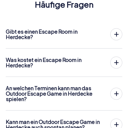
Häufige Fragen
Gibt es einen Escape Room in
Herdecke?
In Herdecke gibt es jetzt die Möglichkeit, ein
Outdoor
Escape Game in der Innenstadt von Herdecke
zu spielen!
Anders als bei einem klassischen Escape Room, bei dem
Was kostet ein Escape Room in
die Spieler in einen kleinen Raum eingesperrt werden,
Herdecke?
findet das myCityHunt Outdoor Escape Game in
Ein Indoor Escape Room kostet für gewöhnlich pauschal
Herdecke an der frischen Luft statt. Ähnlich wie bei einer
zwischen 90 und 150 € für 2 bis 6 Personen.
Schnitzeljagd lösen die Spieler an verschiedenen
Das myCityHunt Outdoor Escape Game in Herdecke ist
Stationen im Zentrum von Herdecke knifflige Rätsel. Die
An welchen Terminen kann man das
mit
12,99 € pro Person
nicht nur günstiger, es wird auch
Navigation und das Lösen der Rätsel erfolgen dabei
Outdoor Escape Game in Herdecke
personengenau abgerechnet. Für zwei Personen beträgt
digital auf den Smartphones der Spieler.
spielen?
der Gesamtpreis also zum Beispiel nur 25,98 €, für fünf
Das myCityHunt Escape Game in Herdecke kann jederzeit
Mehr Informationen zum Ablauf gibt es hier:
Personen 64,95 € usw.
gespielt werden! Wenn ihr über Tickets verfügt, könnt ihr
https://www.mycityhunt.de/schnitzeljagd-ablauf
.
an jedem Tag und zu jeder Uhrzeit spielen! Tickets sind im
Tickets können online im Ticketshop unter
Kann man ein Outdoor Escape Game in
Online-Ticketshop unter
https://www.mycityhunt.de/tickets
gebucht werden.
Herdecke auch spontan planen?
https://www.mycityhunt.de/tickets
buchbar.