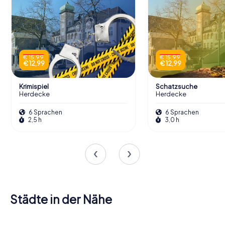
€ 15,99
€ 15,99
€ 12,99
€ 12,99
Krimispiel
Schatzsuche
Herdecke
Herdecke
6 Sprachen
6 Sprachen
2,5 h
3,0 h
Städte in der Nähe
Wetter
(Ruhr)
Hagen
Witten
Schwerte
Gevelsberg
Dortmund