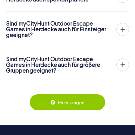
Ja, myCityHunt Outdoor Escape Games können jederzeit
gestartet werden. Sobald ihr eure Tickets habt, seid ihr
völlig flexibel in der Wahl von Tag und Uhrzeit. Die Touren
Sind myCityHunt Outdoor Escape
sind so konzipiert, dass ihr ohne Voranmeldung direkt ins
Games in Herdecke auch für Einsteiger
Abenteuer starten könnt. Perfekt, wenn ihr Herdecke
geeignet?
spontan entdecken möchtet.
Absolut! myCityHunt Outdoor Escape Games sind so
gestaltet, dass jede Gruppe – unabhängig von Erfahrung
oder Alter – sofort loslegen kann. Die Navigation erfolgt
Sind myCityHunt Outdoor Escape
bequem über euer Smartphone und die Aufgaben sind
Games in Herdecke auch für größere
abwechslungsreich, aber gut lösbar. So könnt ihr als
Gruppen geeignet?
Gruppe entspannt gemeinsam Herdecke erkunden.
Ja, myCityHunt Outdoor Escape Games funktionieren
wunderbar mit größeren Gruppen, da jede Person aktiv
eingebunden wird. Die interaktiven Aufgaben fördern das
Zusammenspiel und erzeugen einen echten Teamspirit.
Dank der einfachen Handhabung über das Smartphone
Mehr zeigen
behält ihr jederzeit den Überblick. So wird das Escape
Game für jedes Team – klein wie groß – zu einem Highlight.