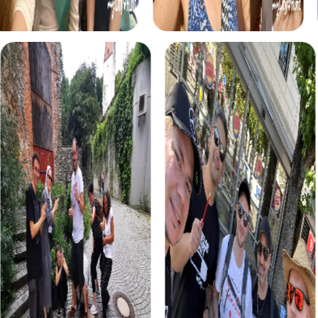
myCityhunt Touren in Herzogenrath
Die Schatzsuche in Herzogenrath ist ein Abenteuer, das
euch in die Rolle von Schatzjägern versetzt. Ausgestattet
mit einer Schatzkarte und eurem Smartphone, erkundet ihr
die Stadt und sucht nach dem sagenumwobenen Schatz.
Diese Tour bietet nicht nur Spannung, sondern auch die
Möglichkeit, Herzogenrath aus einer neuen Perspektive zu
erleben.
Das Xmas Adventure in Herzogenrath ist eine
weihnachtliche Schatzsuche, die euch in festliche
Stimmung versetzt. Entdeckt die Stadt in ihrer
winterlichen Pracht und löst Rätsel, die euch dem
weihnachtlichen Schatz näherbringen. Diese Tour ist ideal
für eine Weihnachtsfeier in Herzogenrath und bietet ein
unvergessliches Erlebnis.
Das Escape Game in Herzogenrath ist ein interaktives
Abenteuer, bei dem ihr die Stadt als euer Spielfeld nutzt.
Schlüpft in die Rolle von Spionen und verhindert, dass
Schurken die Welt ins Chaos stürzen. Mit eurem