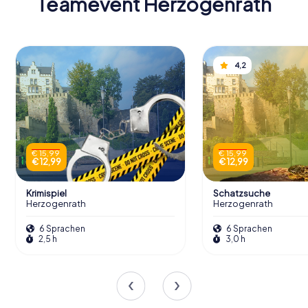
Teamevent Herzogenrath
4,2
€ 15,99
€ 15,99
€ 12,99
€ 12,99
Krimispiel
Schatzsuche
Herzogenrath
Herzogenrath
6 Sprachen
6 Sprachen
2,5 h
3,0 h