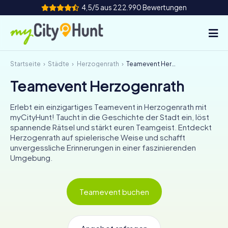
4,5/5 aus 222.990 Bewertungen
Startseite
Städte
Herzogenrath
Teamevent Herzogenrath
So funktioniert's
Teamevent Herzogenrath
Städte
Erlebt ein einzigartiges Teamevent in Herzogenrath mit
Touren
myCityHunt! Taucht in die Geschichte der Stadt ein, löst
spannende Rätsel und stärkt euren Teamgeist. Entdeckt
Herzogenrath auf spielerische Weise und schafft
Teamevent
unvergessliche Erinnerungen in einer faszinierenden
Umgebung.
Tickets
INT
AT
CH
DE
Teamevent buchen
ES
FR
UK
IE
IT
NL