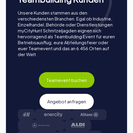
Kombination aus Spaß, Herausforderung und
Teambuilding.
Unsere Kunden stammen aus den
verschiedensten Branchen. Egal ob Industrie,
Einzelhandel, Behörde oder Dienstleistungen:
myCityHunt Schnitzeljagden eignen sich
hervorragend als Teambuilding Event für euren
Betriebsausflug, eure Abteilungsfeier oder
euer Teamevent und das an 6.456 Orten auf
der Welt.
Teamevent buchen
Angebot anfragen