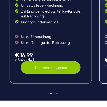
Umsatzsteuer-Rechnung
Zahlung per Kreditkarte, PayPal oder
auf Rechnung
Priority Kundenservice
Spaß & Bewegung
Keine Umbuchung
Keine Teamguide-Betreuung
Knifflige Rätsel lösen, Teamaufgaben meistern,
gemeinsam unterwegs und im Team kreativ sein.
€ 16,99
p.P. zzgl. MwSt.
p
Teamevent buchen
Interaktion
Chats zwischen den Teams, Hilfe durch myCityHunt
Guides, Live-Highscore und Echtzeit-Fotoupload.