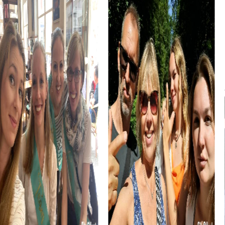
wichtiger Bestandteil der Herzogenrather Kultur. Hier
könnt ihr die kunstvolle Gestaltung bewundern und
gleichzeitig an herausfordernden Rätseln arbeiten.
Die Baalsbrugger Mühle, eine alte Wassermühle, ist ein
malerisches Fotomotiv und Teil der myCityHunt Route.
Entdeckt die Geschichte dieser Mühle und löst die
Aufgaben, die euch hier erwarten, um eure Teampunkte
zu sammeln.
Das historische Zentrum von Herzogenrath bietet
zahlreiche weitere Entdeckungen. Während eurer Tour
werdet ihr durch die charmanten Straßen geführt und
könnt die lokale Kultur und Geschichte hautnah erleben.
myCityHunt Teamevents in Herzogenrath bieten nicht nur
spannende Herausforderungen, sondern auch die
Möglichkeit, die Stadt aus einer neuen Perspektive zu
entdecken. Lasst euch von der Vielfalt der
Sehenswürdigkeiten und der Geschichte Herzogenraths
inspirieren und erlebt ein Teamevent, das euch noch lange
in Erinnerung bleiben wird.