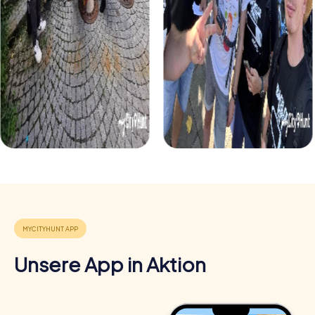
Smartphone als Werkzeug löst ihr Aufgaben und
interagiert mit virtuellen Kontaktpersonen, um eure
Mission zu erfüllen.
Beim Krimispiel in Herzogenrath werdet ihr zu Detektiven,
die einen mysteriösen Fall aufklären. Nutzt euer
Smartphone, um Hinweise zu finden und den Täter zu
überführen. Diese Tour bietet Spannung und Teamarbeit
in einer historischen Kulisse und ist ideal für alle, die Krimis
lieben.
Unsere App in Aktion