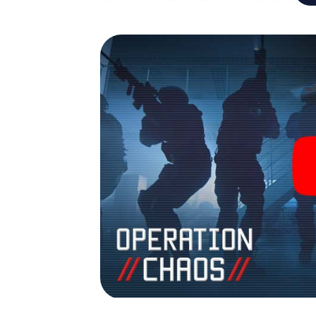
Ihr Team mit allen Wassern gewaschen sein
James Bond und Co. werden Sie jedoch nicht 
Team im Highscore von Holzkirchen und erha
Bildergalerie. Das myCityHunt Escape Game
Erlebnisspielplatz. Holen Sie sich Ihre Tic
verwandeln Sie Holzkirchen in einen Outd