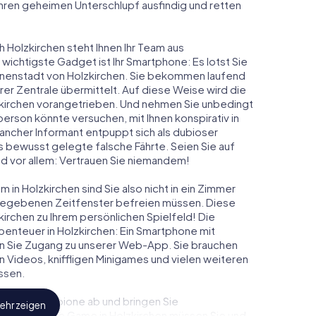
 ihren geheimen Unterschlupf ausfindig und retten
h Holzkirchen steht Ihnen Ihr Team aus
 wichtigste Gadget ist Ihr Smartphone: Es lotst Sie
Innenstadt von Holzkirchen. Sie bekommen laufend
er Zentrale übermittelt. Auf diese Weise wird die
irchen vorangetrieben. Und nehmen Sie unbedingt
person könnte versuchen, mit Ihnen konspirativ in
ancher Informant entpuppt sich als dubioser
 bewusst gelegte falsche Fährte. Seien Sie auf
und vor allem: Vertrauen Sie niemandem!
 in Holzkirchen sind Sie also nicht in ein Zimmer
rgegebenen Zeitfenster befreien müssen. Diese
irchen zu Ihrem persönlichen Spielfeld! Die
enteuer in Holzkirchen: Ein Smartphone mit
lten Sie Zugang zu unserer Web-App. Sie brauchen
ven Videos, kniffligen Minigames und vielen weiteren
ssen.
eindliche Spione ab und bringen Sie
ehr zeigen
iesem Escape Game in Holzkirchen müssen Sie und