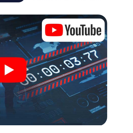
, um die Bösewichte aufzuhalten. Im Gegensatz zu
zu stillen Helden: Sie verewigen sich mit Ihrem
lten Zugang zu Ihrer ganz persönlichen
 macht Holzkirchen zu Ihrem ganz persönlichen
kets in die Welt der Spionage und Geheimagenten und
oor Escape Room!