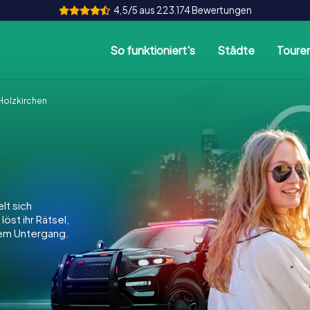
4,5/5 aus 223.174 Bewertungen
So funktioniert's
Städte
Toure
olzkirchen
lt sich
löst ihr Rätsel,
dem Untergang.