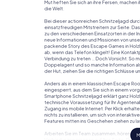
Mut heften Sie sich an ihre Fersen, machen
die Welt.
Bei dieser actionreichen Schnitzeljagd durc
einsatzfreudigen Mitstreitern zur Seite. Das
zu den verschiedenen Einsatzorten in der 
neue Informationen und Missionen von unser
packende Story des Escape Games in Holzk
ab, wenn das Telefon klingelt! Eine Kontakt
Verbindung zu treten … Doch Vorsicht: So m
Doppelagent und so manche Information als
der Hut, ziehen Sie die richtigen Schlüsse 
Anders als in einem klassischen Escape Room
eingesperrt, aus dem Sie sich in einem vo
Smartphone Schnitzeljagd erklärt ganz Holzk
technische Voraussetzung für Ihr Agentenab
Zugang ins mobile Internet. Per Klick erha
nichts zu installieren, um sich von interakti
Features mitten ins Geschehen ziehen zu la
Arbeiten Sie im Team zusammen, hören Sie f
M
Verbindungspersonen auf Ihre Seite. Bei d