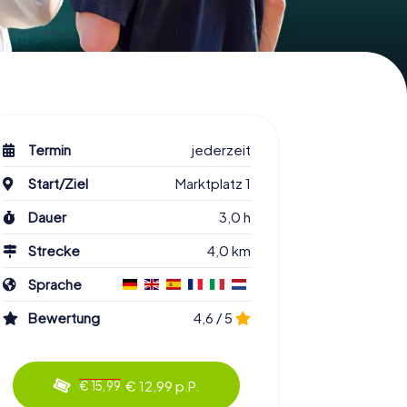
Termin
jederzeit
Start/Ziel
Marktplatz 1
Dauer
3,0 h
Strecke
4,0 km
Sprache
Bewertung
4,6 / 5
€ 12,99 p.P.
€ 15,99