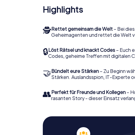
Highlights
🕵
Rettet gemeinsam die Welt
– Bei dies
Geheimagenten und rettet die Welt v
🔒
Löst Rätsel und knackt Codes
– Euch e
Codes, geheime Treffen mit digitalen C
🤝
Bündelt eure Stärken
– Zu Beginn wähl
Stärken. Auslandsspion, IT-Experte od
👥
Perfekt für Freunde und Kollegen
– Ho
rasanten Story - dieser Einsatz verlan