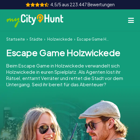
4,5/5 aus 223.447 Bewertungen
Startseite
Städte
Holzwickede
Escape Game Holzwickede
So funktioniert's
Escape Game Holzwickede
Städte
Beim Escape Game in Holzwickede verwandelt sich
Touren
Holzwickede in euren Spielplatz. Als Agenten löst ihr
Rätsel, enttarnt Verräter und rettet die Stadt vor dem
Untergang. Seid ihr bereit für das Abenteuer?
Teamevent
Tickets
INT
AT
CH
DE
ES
FR
UK
IE
IT
NL