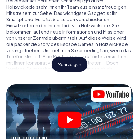
Bei dieser actionreichen Schnitzeljagd durch
Holzwickede steht Ihnen Ihr Team aus einsatzfreudigen
Mitstreitern zur Seite. Das wichtigste Gadget ist Ihr
Smartphone: Es lotst Sie zu den verschiedenen
Einsatzorten in der Innenstadt von Holzwickede. Sie
bekommen laufend neue Informationen und Missionen
von unserer Zentrale übermittelt. Auf diese Weise wird
die packende Story des Escape Games in Holzwickede
vorangetrieben. Und nehmen Sie unbedingt ab, wenn das
Telefon klingelt! Eine Kontaktperson könnte versuchen,
mit Ihnen konspirativ in Verbindung zu treten … Doch
Mehr zeigen
Vorsicht: So mancher Informant entpuppt sich als
dubioser Doppelagent und so manche Information als
bewusst gelegte falsche Fährte. Seien Sie auf der Hut,
ziehen Sie die richtigen Schlüsse und vor allem: Vertrauen
Sie niemandem!
Anders als in einem klassischen Escape Room in
Holzwickede sind Sie also nicht in ein Zimmer eingesperrt,
aus dem Sie sich in einem vorgegebenen Zeitfenster
befreien müssen. Diese Smartphone Schnitzeljagd erklärt
ganz Holzwickede zu Ihrem persönlichen Spielfeld! Die
technische Voraussetzung für Ihr Agentenabenteuer in