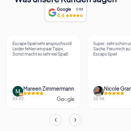
Google
2.122
4,4
Escape Spiel sehr anspruchsvoll.
Super , sehr schön un
Leider fehlen ein paar Tipps.
Sache. Freu mich au
Sonst macht es sehr viel Spaß.
Escaps Spiel
Mareen Zimmermann
Nicole Gra
03.02.
20.06.