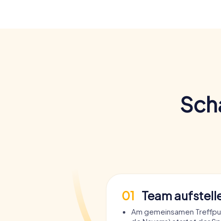
Scha
01
Team aufstell
Am gemeinsamen Treffpun