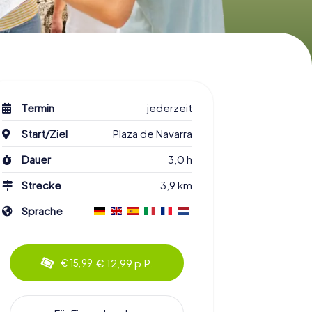
Termin
jederzeit
Start/Ziel
Plaza de Navarra
Dauer
3,0 h
Strecke
3,9 km
Sprache
€ 12,99 p.P.
€ 15,99