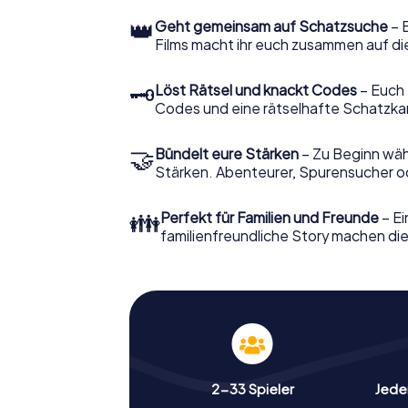
👑
Geht gemeinsam auf Schatzsuche
– 
Films macht ihr euch zusammen auf di
🗝
Löst Rätsel und knackt Codes
– Euch 
Codes und eine rätselhafte Schatzka
🤝
Bündelt eure Stärken
– Zu Beginn wähl
Stärken. Abenteurer, Spurensucher ode
👪
Perfekt für Familien und Freunde
– Ei
familienfreundliche Story machen dies
2-33 Spieler
Jeder