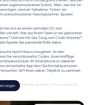
m einen sagenumwobenen Schatz. Alles, was Sie für
nötigen, sind ein Teilnahme-Ticket, ein
m unerschrockener Gleichgesinnter. Spielen
en Sie sich an einem zentralen Ort zum
en verteilt. Wer aus Ihrem Team ist ein geborener
eurer? Und wer hat das Zeug zum Code-Knacker?
eden Spieler die passende Rolle dabei.
hatzsuche durch Huesca losgehen: An den
ken Sie verschlüsselte Codes, lösen knifflige
Hinweisstücken. Ihr Smartphone ist dabei Ihr
ens entwickelte App lässt Sie Kontaktpersonen
tersuchen, hilft Ihnen dabei, Objekte zu sammeln
 Sie und Ihr Team immer tiefer in die spannende
ehr zeigen
feststellen, dass der kostbare Schatz nur noch