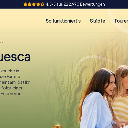
4,5/5 aus 222.990 Bewertungen
So funktioniert's
Städte
Toure
ca
uesca
zsuche in
nze Familie
einsam löst ihr
 folgt einer
 Ecken von