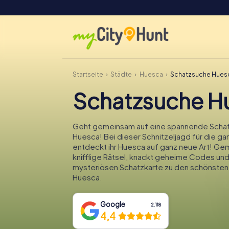
Startseite
Städte
Huesca
Schatzsuche Hues
Schatzsuche H
Geht gemeinsam auf eine spannende Schat
Huesca! Bei dieser Schnitzeljagd für die ga
entdeckt ihr Huesca auf ganz neue Art! Gem
knifflige Rätsel, knackt geheime Codes und
mysteriösen Schatzkarte zu den schönsten
Huesca.
Google
2.118
4,4