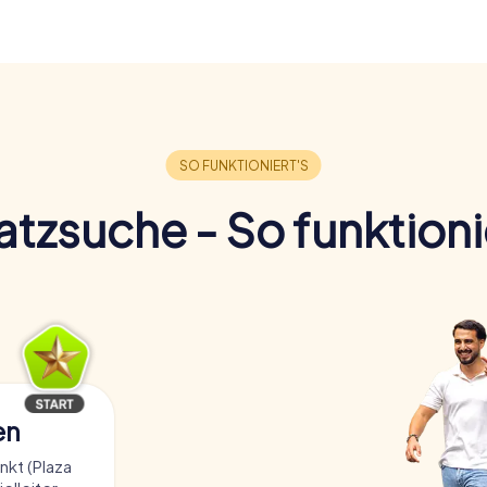
tzsuche - So funktioni
en
kt (Plaza