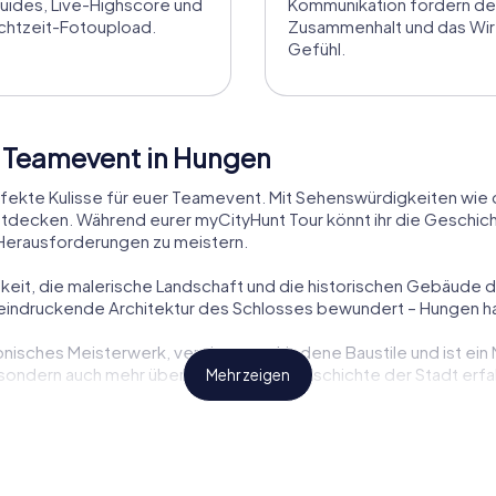
uides, Live-Highscore und
Kommunikation fördern d
chtzeit-Fotoupload.
Zusammenhalt und das Wir
Gefühl.
t Teamevent in Hungen
erfekte Kulisse für euer Teamevent. Mit Sehenswürdigkeiten wi
entdecken. Während eurer myCityHunt Tour könnt ihr die Geschich
Herausforderungen zu meistern.
keit, die malerische Landschaft und die historischen Gebäude de
eindruckende Architektur des Schlosses bewundert – Hungen hat
nisches Meisterwerk, vereint verschiedene Baustile und ist ein Mu
ndern auch mehr über die religiöse Geschichte der Stadt erfa
Mehr zeigen
ynagoge in der Bitzenstraße 38, die als Kulturdenkmal geschützt 
 wichtiger Teil des kulturellen Erbes der Stadt.
der Bitzenstraße 34-36 ist ein weiteres Beispiel für die beeind