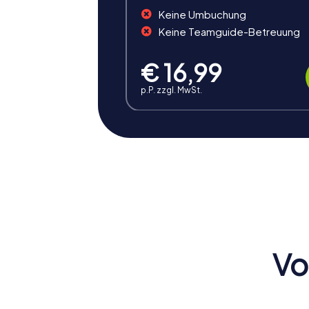
Keine Umbuchung
Das Xmas Adventure in Hungen ist die perfe
Schatzsuche und lüftet das Geheimnis des
Keine Teamguide-Betreuung
€ 16,99
p.P. zzgl. MwSt.
Vo
Vorteile eines Teambuildin
Ein Teambuilding in Hungen bietet zahlreich
Herausforderung, Spaß und gemeinsamer Er