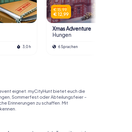
€ 15,99
€ 12,99
Xmas Adventure
Hungen
3,0 h
6 Sprachen
2,5 h
event eignet. myCityHunt bietet euch die
Hungen, Sommerfest oder Abteilungsfeier –
he Erinnerungen zu schaffen. Mit
 kennen.