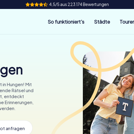
4,5/5 aus 223.174 Bewertungen
So funktioniert's
Städte
Toure
ngen
 in Hungen! Mit
nende Rätsel und
t, entdeckt
e Erinnerungen,
werden.
ot anfragen