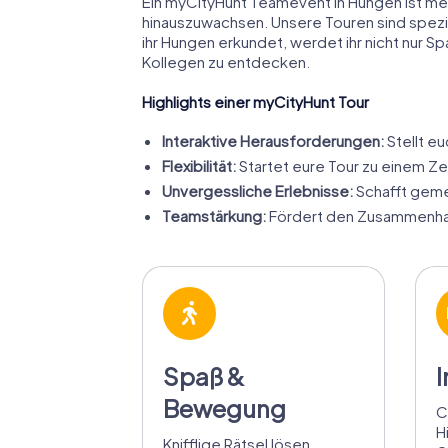
Ein myCityHunt Teamevent in Hungen ist mehr
hinauszuwachsen. Unsere Touren sind spezi
ihr Hungen erkundet, werdet ihr nicht nur
Kollegen zu entdecken.
Highlights einer myCityHunt Tour
Interaktive Herausforderungen:
Stellt e
Flexibilität:
Startet eure Tour zu einem Ze
Unvergessliche Erlebnisse:
Schafft geme
Teamstärkung:
Fördert den Zusammenhalt
Spaß &
I
Bewegung
C
H
Knifflige Rätsel lösen,