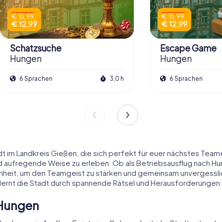
€ 15,99
€ 15,99
€ 12,99
€ 12,99
Schatzsuche
Escape Game
Hungen
Hungen
6 Sprachen
3,0 h
6 Sprachen
t im Landkreis Gießen, die sich perfekt für euer nächstes Team
und aufregende Weise zu erleben. Ob als Betriebsausflug nach 
heit, um den Teamgeist zu stärken und gemeinsam unvergesslic
d lernt die Stadt durch spannende Rätsel und Herausforderungen
 Hungen