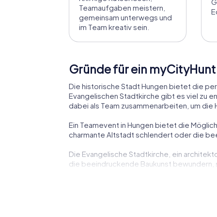
G
Teamaufgaben meistern,
E
gemeinsam unterwegs und
im Team kreativ sein.
Gründe für ein myCityHun
Die historische Stadt Hungen bietet die p
Evangelischen Stadtkirche gibt es viel zu 
dabei als Team zusammenarbeiten, um die 
Ein Teamevent in Hungen bietet die Möglich
charmante Altstadt schlendert oder die be
Die Evangelische Stadtkirche, ein architekto
die beeindruckende Baukunst bewundern, so
Ein weiteres Highlight ist die historische S
der jüdischen Gemeinde in Hungen und ist ein
Das liebevoll restaurierte Fachwerkhaus in 