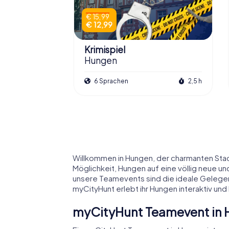
€ 15,99
€ 12,99
Krimispiel
Hungen
6 Sprachen
2,5 h
Willkommen in Hungen, der charmanten Stad
Möglichkeit, Hungen auf eine völlig neue 
unsere Teamevents sind die ideale Gelegen
myCityHunt erlebt ihr Hungen interaktiv un
myCityHunt Teamevent in