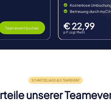
Kostenlose Umbuchun
kte Wahl für ein weihnachtliches Teamevent. In festlicher Atm
 Weihnachtsschatzes.
Betreuung durch myCit
€ 22,99
Teamevent buchen
p.P. zzgl. MwSt.
rteile unserer Teameve
g in Hungen
e Vorteile, die sich positiv auf euer Team und euer Unternehmen
fahrung stärkt den Teamgeist und fördert die Zusammenarbeit