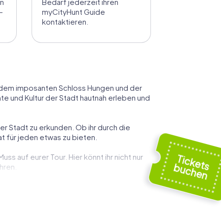
en
Bedarf jederzeit ihren
-
myCityHunt Guide
kontaktieren.
e dem imposanten Schloss Hungen und der
te und Kultur der Stadt hautnah erleben und
r Stadt zu erkunden. Ob ihr durch die
 für jeden etwas zu bieten.
ss auf eurer Tour. Hier könnt ihr nicht nur
hren.
ist. Sie zeugt von der reichen Geschichte
ruckende Architektur und das handwerkliche