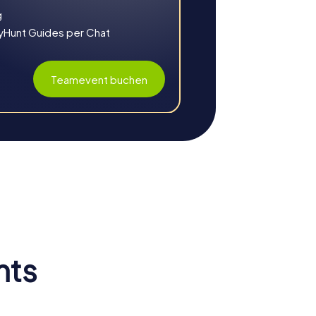
g
osphäre begebt ihr euch auf eine spannende
yHunt Guides per Chat
Teamevent buchen
nts
 auswirken. Die Kombination aus
.