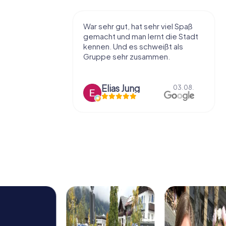
r viel Spaß
Sehr zu Empfehlen, war das erste
t die Stadt
aber sicher nicht das letzte mal.
ißt als
Hat echt Spaß gemacht.
en.
Liam Voß
03.08.
03.08.