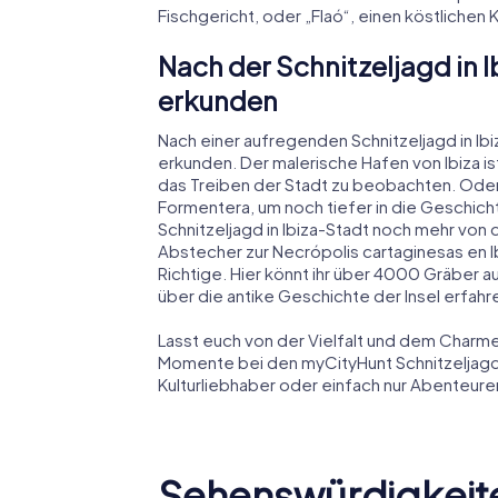
Fischgericht, oder „Flaó“, einen köstlichen
Nach der Schnitzeljagd in
erkunden
Nach einer aufregenden Schnitzeljagd in Ib
erkunden. Der malerische Hafen von Ibiza ist
das Treiben der Stadt zu beobachten. Oder
Formentera, um noch tiefer in die Geschicht
Schnitzeljagd in Ibiza-Stadt noch mehr von
Abstecher zur Necrópolis cartaginesas en I
Richtige. Hier könnt ihr über 4000 Gräber 
über die antike Geschichte der Insel erfahr
Lasst euch von der Vielfalt und dem Charme
Momente bei den myCityHunt Schnitzeljagden
Kulturliebhaber oder einfach nur Abenteurer
Sehenswürdigkeiten