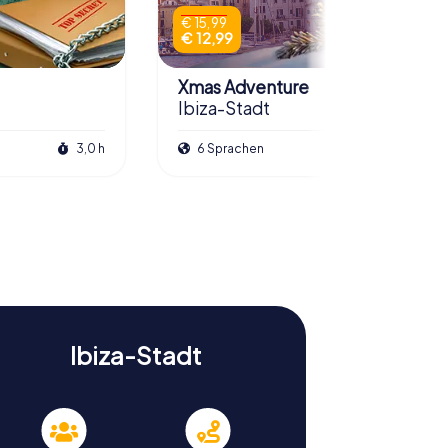
€ 15,99
€ 12,99
Xmas Adventure
Ibiza-Stadt
3,0 h
6 Sprachen
2,5 h
Ibiza-Stadt