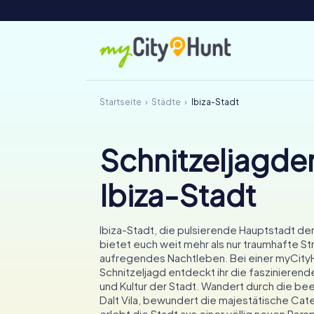
Startseite
Städte
Ibiza-Stadt
Schnitzeljagden
Ibiza-Stadt
Ibiza-Stadt, die pulsierende Hauptstadt der
bietet euch weit mehr als nur traumhafte St
aufregendes Nachtleben. Bei einer myCity
Schnitzeljagd entdeckt ihr die faszinieren
und Kultur der Stadt. Wandert durch die b
Dalt Vila, bewundert die majestätische Cate
erlebt die Stadt aus einer völlig neuen Pers