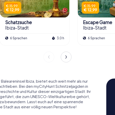
€ 15,99
€ 15,99
€ 12,99
€ 12,99
Schatzsuche
Escape Game
Ibiza-Stadt
Ibiza-Stadt
6 Sprachen
3,0 h
6 Sprachen
Baleareninsel Ibiza, bietet euch weit mehr als nur
chtleben. Bei den myCityHunt Schnitzeljagden in
eschichte und Kultur dieser einzigartigen Stadt. Ihr
 geführt, die zum UNESCO-Weltkulturerbe gehört,
biza bewundern. Lasst euch auf eine spannende
ie Stadt aus einer völlig neuen Perspektive!