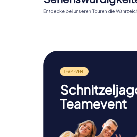
Entdecke bei unseren Touren die Wahrzeich
Archäol
Nekropole von
Museum 
Puig des Molins
und For
Schnitzeljag
Teamevent