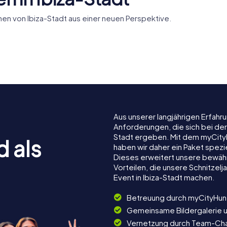
en von Ibiza-Stadt aus einer neuen Perspektive.
ogisches
von Ibiza
mentera
Dalt Vila
Aus unserer langjährigen Erfah
Anforderungen, die sich bei der
Stadt ergeben. Mit dem myCityH
d als
haben wir daher ein Paket spezi
Dieses erweitert unsere bewäh
Vorteilen, die unsere Schnitze
Event in Ibiza-Stadt machen.
Betreuung durch myCityHun
Gemeinsame Bildergalerie 
Vernetzung durch Team-Ch