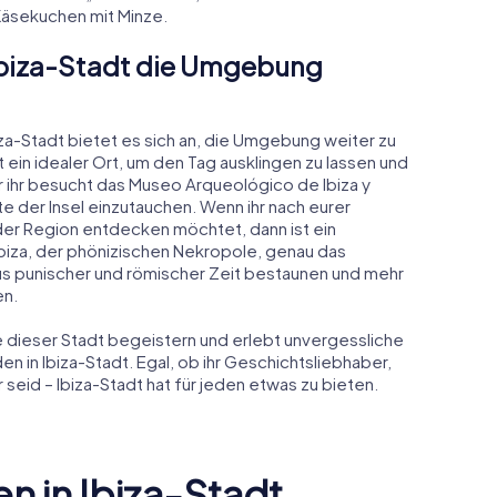
 Käsekuchen mit Minze.
 Ibiza-Stadt die Umgebung
iza-Stadt bietet es sich an, die Umgebung weiter zu
 ein idealer Ort, um den Tag ausklingen zu lassen und
 ihr besucht das Museo Arqueológico de Ibiza y
e der Insel einzutauchen. Wenn ihr nach eurer
 der Region entdecken möchtet, dann ist ein
biza, der phönizischen Nekropole, genau das
aus punischer und römischer Zeit bestaunen und mehr
en.
 dieser Stadt begeistern und erlebt unvergessliche
 in Ibiza-Stadt. Egal, ob ihr Geschichtsliebhaber,
 seid – Ibiza-Stadt hat für jeden etwas zu bieten.
 in Ibiza-Stadt