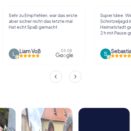
Super Idee. Wir haben die
Macht sehr vie
Schnitzeljagd in unserer
Handhabung und
Heimatstadt gemacht und waren
einiges ohne zu
2 h mit Pause gut unterhalten
Tolle App
Sebastian “the sleeping Boxer Dog” Röhner
Sharina 
02.08.