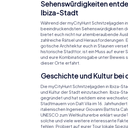
Sehenswürdigkeiten entdec
Ibiza-Stadt
Während der myCityHunt Schnitzeljagden in 
beeindruckendsten Sehenswürdigkeiten der S
bietet euch nicht nur atemberaubende Ausb
zahlreiche Rätsel und Herausforderungen. Ei
gotische Architektur euch in Staunen verset
historische Stadttor, ist ein Muss auf eurer 
und eure Kombinationsgabe unter Beweis s
dieser Orte erfahrt.
Geschichte und Kultur bei d
Die myCityHunt Schnitzeljagden in Ibiza-Sta
und Kultur der Stadt einzutauchen. Ibiza-Sta
gegründet und hat seitdem eine wechselvoll
Stadtmauern von Dalt Vila im 16. Jahrhundert
italienischen Ingenieur Giovanni Battista C
UNESCO zum Weltkulturerbe erklärt wurde? Be
solche und viele weitere interessante Fakten
fehlen: Probiert auf eurer Tour lokale Spezial