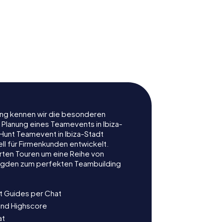
rung kennen wir die besonderen
 Planung eines Teamevents in Ibiza-
unt Teamevent in Ibiza-Stadt
ell für Firmenkunden entwickelt.
rten Touren um eine Reihe von
ljagden zum perfekten Teambuilding
t Guides per Chat
und Highscore
at