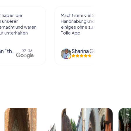
l Spaß, einfache
Sehr schöne Idee die Stadt auf
 Rätsel, man sieht
diese Art kennenzulernen. Alles
 viel zu laufen!
nach eigenem Tempo und
Belieben abzulaufen und dabei
Dinge über die...
Gühr
Natascha Reuter
01.08.
01.08.