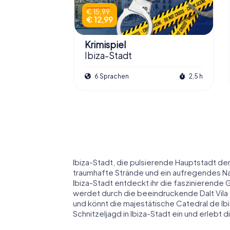
€ 15,99
€ 12,99
Krimispiel
Ibiza-Stadt
6 Sprachen
2,5 h
Ibiza-Stadt, die pulsierende Hauptstadt der 
traumhafte Strände und ein aufregendes Na
Ibiza-Stadt entdeckt ihr die faszinierende G
werdet durch die beeindruckende Dalt Vila
und könnt die majestätische Catedral de I
Schnitzeljagd in Ibiza-Stadt ein und erlebt d