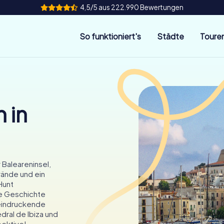
4,5/5 aus 222.990 Bewertungen
So funktioniert's
Städte
Toure
 in
 Baleareninsel,
rände und ein
Hunt
de Geschichte
eeindruckende
dral de Ibiza und
pektive!