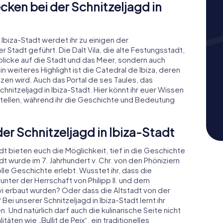
ken bei der Schnitzeljagd in
Ibiza-Stadt werdet ihr zu einigen der
tadt geführt. Die Dalt Vila, die alte Festungsstadt,
licke auf die Stadt und das Meer, sondern auch
n weiteres Highlight ist die Catedral de Ibiza, deren
zen wird. Auch das Portal de ses Taules, das
Schnitzeljagd in Ibiza-Stadt. Hier könnt ihr euer Wissen
tellen, während ihr die Geschichte und Bedeutung
er Schnitzeljagd in Ibiza-Stadt
dt bieten euch die Möglichkeit, tief in die Geschichte
dt wurde im 7. Jahrhundert v. Chr. von den Phöniziern
e Geschichte erlebt. Wusstet ihr, dass die
 unter der Herrschaft von Philipp II. und dem
alvi erbaut wurden? Oder dass die Altstadt von der
i unserer Schnitzeljagd in Ibiza-Stadt lernt ihr
. Und natürlich darf auch die kulinarische Seite nicht
itäten wie „Bullit de Peix“, ein traditionelles