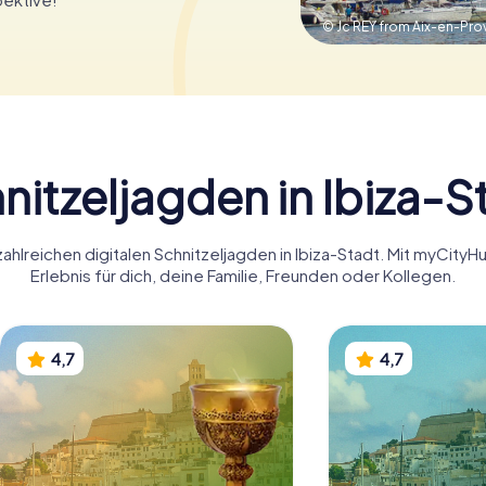
© Jc REY from Aix-en-Pro
nitzeljagden in Ibiza-S
ahlreichen digitalen Schnitzeljagden in Ibiza-Stadt. Mit myCity
Erlebnis für dich, deine Familie, Freunden oder Kollegen.
4,7
4,7