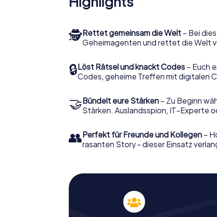
Highlights
🕵
Rettet gemeinsam die Welt
– Bei dies
Geheimagenten und rettet die Welt v
🔒
Löst Rätsel und knackt Codes
– Euch e
Codes, geheime Treffen mit digitalen C
🤝
Bündelt eure Stärken
– Zu Beginn wähl
Stärken. Auslandsspion, IT-Experte od
👥
Perfekt für Freunde und Kollegen
– Ho
rasanten Story - dieser Einsatz verlan