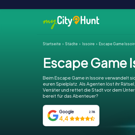
Startseite
Städte
Issoire
Escape Game Issoir
Escape Game I
Beim Escape Game in Issoire verwandelt sich
euren Spielplatz. Als Agenten löst ihr Rätsel
Verräter und rettet die Stadt vor dem Unter
bereit für das Abenteuer?
Google
2.118
4,4