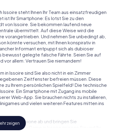
h Issoire steht Ihnen Ihr Team aus einsatzfreudigen
t ist Ihr Smartphone: Es lotst Sie zu den
adt von Issoire. Sie bekommen laufend neue
ntrale übermittelt. Auf diese Weise wird die
re vorangetrieben. Und nehmen Sie unbedingt ab,
on könnte versuchen, mit Ihnen konspirativ in
ancher Informant entpuppt sich als dubioser
 bewusst gelegte falsche Fährte. Seien Sie auf
und vor allem: Vertrauen Sie niemandem!
in Issoire sind Sie also nicht in ein Zimmer
rgegebenen Zeitfenster befreien müssen. Diese
re zu Ihrem persönlichen Spielfeld! Die technische
Issoire: Ein Smartphone mit Zugang ins mobile
nserer Web-App. Sie brauchen nichts zu installieren,
 Minigames und vielen weiteren Features mitten ins
eindliche Spione ab und bringen Sie
ehr zeigen
esem Escape Game in Issoire müssen Sie und Ihr
 die Bösewichte aufzuhalten. Im Gegensatz zu