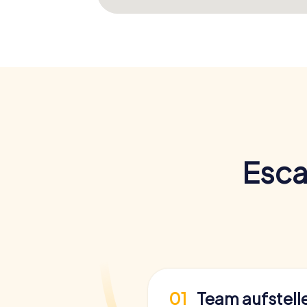
Esca
01
Team aufstell