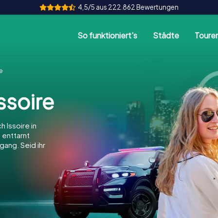
4,5/5 aus 222.862 Bewertungen
So funktioniert's
Städte
Toure
e
ssoire
 Issoire in
, enttarnt
gang. Seid ihr