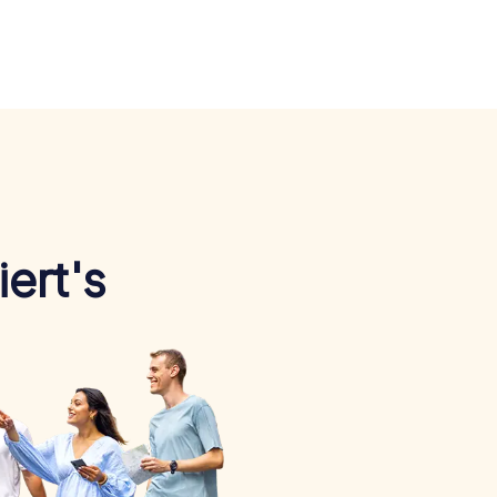
ert's