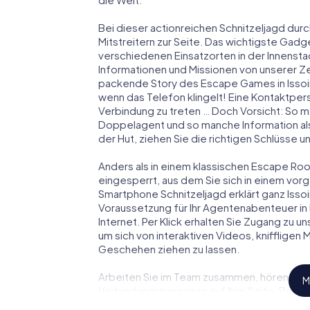
Bei dieser actionreichen Schnitzeljagd durc
Mitstreitern zur Seite. Das wichtigste Gadge
verschiedenen Einsatzorten in der Innenst
Informationen und Missionen von unserer Ze
packende Story des Escape Games in Issoi
wenn das Telefon klingelt! Eine Kontaktpers
Verbindung zu treten … Doch Vorsicht: So m
Doppelagent und so manche Information als
der Hut, ziehen Sie die richtigen Schlüsse 
Anders als in einem klassischen Escape Room 
eingesperrt, aus dem Sie sich in einem vo
Smartphone Schnitzeljagd erklärt ganz Issoi
Voraussetzung für Ihr Agentenabenteuer in 
Internet. Per Klick erhalten Sie Zugang zu u
um sich von interaktiven Videos, kniffligen
Geschehen ziehen zu lassen.
Arbeiten Sie im Team zusammen, hören Sie f
M
Verbindungspersonen auf Ihre Seite. Bei di
Team mit allen Wassern gewaschen sein, um