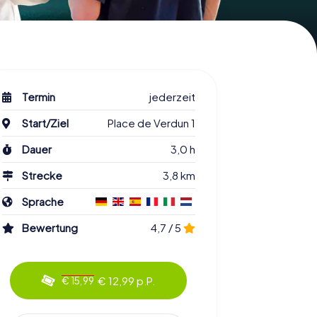
Termin
jederzeit
Start/Ziel
Place de Verdun 1
Dauer
3,0 h
Strecke
3,8 km
Sprache
Bewertung
4,7 / 5
€ 12,99 p.P.
€ 15,99