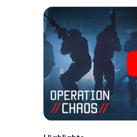
James Bond und Co. werden Sie jedoch nicht 
Team im Highscore von Issoire und erhalten 
Das myCityHunt Escape Game macht Issoire 
Holen Sie sich Ihre Tickets in die Welt de
Issoire in einen Outdoor Escape Room!