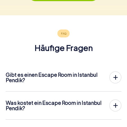
Häufige Fragen
Gibt es einen Escape Room in Istanbul
Pendik?
In Istanbul Pendik gibt es jetzt die Möglichkeit, ein
Outdoor Escape Game in der Innenstadt von Istanbul
Pendik
zu spielen!
Was kostet ein Escape Room in Istanbul
Anders als bei einem klassischen Escape Room, bei dem
Pendik?
die Spieler in einen kleinen Raum eingesperrt werden,
Ein Indoor Escape Room kostet für gewöhnlich pauschal
findet das myCityHunt Outdoor Escape Game in Istanbul
zwischen 90 und 150 € für 2 bis 6 Personen.
Pendik an der frischen Luft statt. Ähnlich wie bei einer