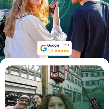
Tickets buchen
Gutscheine bestellen
Google
2.122
4,4