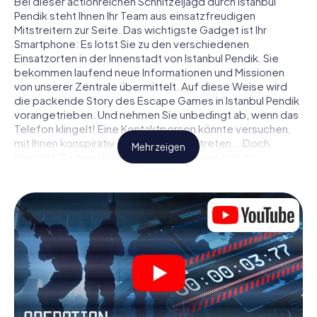
Bei dieser actionreichen Schnitzeljagd durch Istanbul
Pendik steht Ihnen Ihr Team aus einsatzfreudigen
Mitstreitern zur Seite. Das wichtigste Gadget ist Ihr
Smartphone: Es lotst Sie zu den verschiedenen
Einsatzorten in der Innenstadt von Istanbul Pendik. Sie
bekommen laufend neue Informationen und Missionen
von unserer Zentrale übermittelt. Auf diese Weise wird
die packende Story des Escape Games in Istanbul Pendik
vorangetrieben. Und nehmen Sie unbedingt ab, wenn das
Telefon klingelt! Eine Kontaktperson könnte versuchen,
mit Ihnen konspirativ in Verbindung zu treten … Doch
Mehr zeigen
Vorsicht: So mancher Informant entpuppt sich als
dubioser Doppelagent und so manche Information als
bewusst gelegte falsche Fährte. Seien Sie auf der Hut,
ziehen Sie die richtigen Schlüsse und vor allem: Vertrauen
Sie niemandem!
Anders als in einem klassischen Escape Room in Istanbul
Pendik sind Sie also nicht in ein Zimmer eingesperrt, aus
dem Sie sich in einem vorgegebenen Zeitfenster
befreien müssen. Diese Smartphone Schnitzeljagd erklärt
ganz Istanbul Pendik zu Ihrem persönlichen Spielfeld! Die
technische Voraussetzung für Ihr Agentenabenteuer in