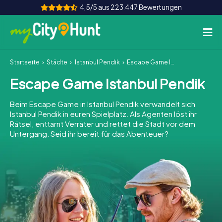
4,5/5 aus 223.447 Bewertungen
Startseite
Städte
Istanbul Pendik
Escape Game Istanbul Pendik
So funktioniert's
Escape Game Istanbul Pendik
Städte
Beim Escape Game in Istanbul Pendik verwandelt sich
Touren
Istanbul Pendik in euren Spielplatz. Als Agenten löst ihr
Rätsel, enttarnt Verräter und rettet die Stadt vor dem
Untergang. Seid ihr bereit für das Abenteuer?
Teamevent
Tickets
INT
AT
CH
DE
ES
FR
UK
IE
IT
NL