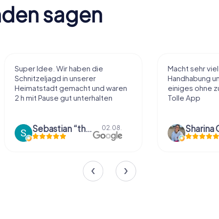
nden sagen
Super Idee. Wir haben die
Macht sehr vie
Schnitzeljagd in unserer
Handhabung und
Heimatstadt gemacht und waren
einiges ohne zu
2 h mit Pause gut unterhalten
Tolle App
Sebastian “the sleeping Boxer Dog” Röhner
Sharina 
02.08.