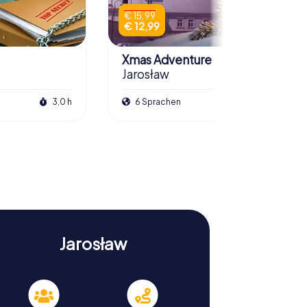
€ 15,99
€ 12,99
Xmas Adventure
Jarosław
3,0 h
6 Sprachen
2,5 h
Jarosław