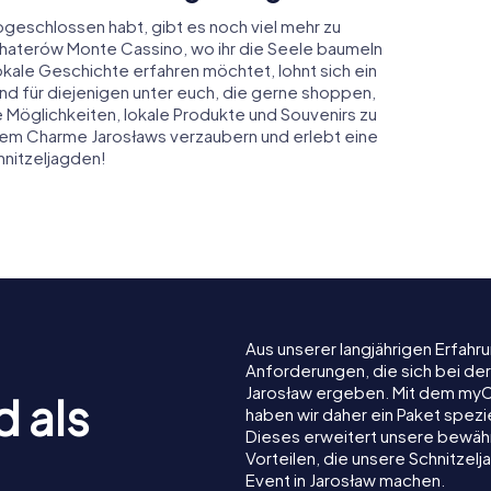
bgeschlossen habt, gibt es noch viel mehr zu
ohaterów Monte Cassino, wo ihr die Seele baumeln
okale Geschichte erfahren möchtet, lohnt sich ein
nd für diejenigen unter euch, die gerne shoppen,
e Möglichkeiten, lokale Produkte und Souvenirs zu
 dem Charme Jarosławs verzaubern und erlebt eine
hnitzeljagden!
Aus unserer langjährigen Erfah
Anforderungen, die sich bei de
Jarosław ergeben. Mit dem myC
d als
haben wir daher ein Paket spezi
Dieses erweitert unsere bewäh
Vorteilen, die unsere Schnitze
Event in Jarosław machen.