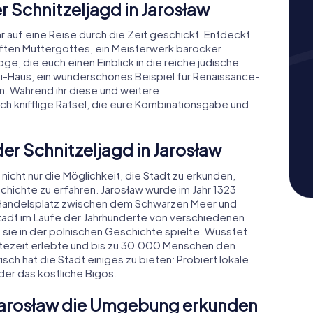
 Schnitzeljagd in Jarosław
hr auf eine Reise durch die Zeit geschickt. Entdeckt
ften Muttergottes, ein Meisterwerk barocker
e, die euch einen Einblick in die reiche jüdische
ti-Haus, ein wunderschönes Beispiel für Renaissance-
en. Während ihr diese und weitere
h knifflige Rätsel, die eure Kombinationsgabe und
er Schnitzeljagd in Jarosław
nicht nur die Möglichkeit, die Stadt zu erkunden,
hichte zu erfahren. Jarosław wurde im Jahr 1323
 Handelsplatz zwischen dem Schwarzen Meer und
Stadt im Laufe der Jahrhunderte von verschiedenen
ie in der polnischen Geschichte spielte. Wusstet
Blütezeit erlebte und bis zu 30.000 Menschen den
isch hat die Stadt einiges zu bieten: Probiert lokale
oder das köstliche Bigos.
 Jarosław die Umgebung erkunden