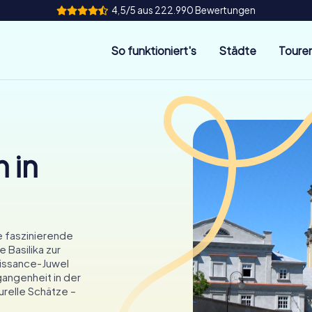
4,5/5 aus 222.990 Bewertungen
So funktioniert's
Städte
Toure
 in
ie faszinierende
 Basilika zur
issance-Juwel
gangenheit in der
urelle Schätze –
!