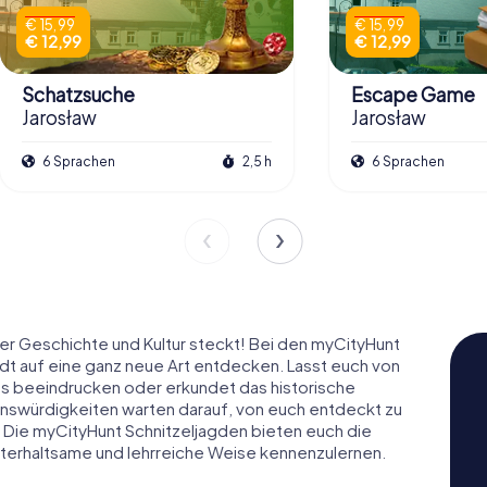
€ 15,99
€ 15,99
€ 12,99
€ 12,99
Schatzsuche
Escape Game
Jarosław
Jarosław
6 Sprachen
2,5 h
6 Sprachen
ller Geschichte und Kultur steckt! Bei den myCityHunt
tadt auf eine ganz neue Art entdecken. Lasst euch von
es beeindrucken oder erkundet das historische
enswürdigkeiten warten darauf, von euch entdeckt zu
 Die myCityHunt Schnitzeljagden bieten euch die
nterhaltsame und lehrreiche Weise kennenzulernen.