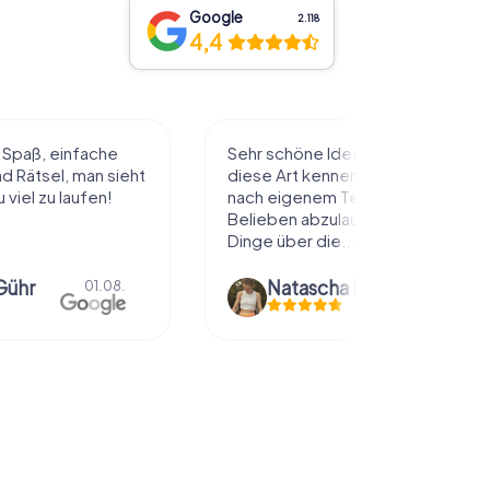
Google
2.118
4,4
l Spaß, einfache
Sehr schöne Idee die Stadt auf
 Rätsel, man sieht
diese Art kennenzulernen. Alles
 viel zu laufen!
nach eigenem Tempo und
Belieben abzulaufen und dabei
Dinge über die...
Gühr
Natascha Reuter
01.08.
01.08.