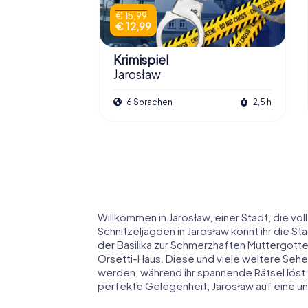
€ 15,99
€ 12,99
Krimispiel
Jarosław
6 Sprachen
2,5 h
Willkommen in Jarosław, einer Stadt, die vo
Schnitzeljagden in Jarosław könnt ihr die S
der Basilika zur Schmerzhaften Muttergott
Orsetti-Haus. Diese und viele weitere Seh
werden, während ihr spannende Rätsel löst.
perfekte Gelegenheit, Jarosław auf eine u