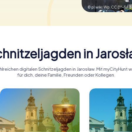
© pl.wiki: Wp,
CC BY-SA 3
hnitzeljagden in Jaros
hlreichen digitalen Schnitzeljagden in Jarosław. Mit myCityHunt 
für dich, deine Familie, Freunden oder Kollegen.