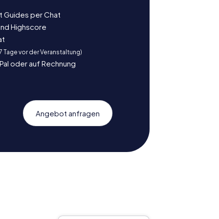
t Guides per Chat
und Highscore
at
 7 Tage vor der Veranstaltung)
yPal oder auf Rechnung
Angebot anfragen