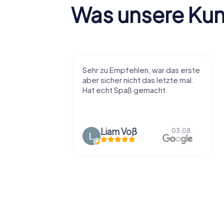
Was unsere Ku
r viel Spaß
Sehr zu Empfehlen, war das erste
t die Stadt
aber sicher nicht das letzte mal.
ißt als
Hat echt Spaß gemacht.
en.
Liam Voß
03.08.
03.08.